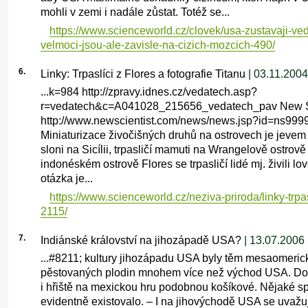
mohli v zemi i nadále zůstat. Totéž se...
https://www.scienceworld.cz/clovek/usa-zustavaji-ve
velmoci-jsou-ale-zavisle-na-cizich-mozcich-490/
6.
Linky: Trpaslíci z Flores a fotografie Titanu
| 03.11.2004
...k=984 http://zpravy.idnes.cz/vedatech.asp?
r=vedatech&c=A041028_215656_vedatech_pav New Sc
http://www.newscientist.com/news/news.jsp?id=ns99
Miniaturizace živočišných druhů na ostrovech je jevem 
sloni na Sicílii, trpasličí mamuti na Wrangelově ostrově
indonéském ostrově Flores se trpasličí lidé mj. živili lo
otázka je...
https://www.scienceworld.cz/neziva-priroda/linky-trpasl
2115/
7.
Indiánské království na jihozápadě USA?
| 13.07.2006
...#8211; kultury jihozápadu USA byly těm mesaomer
pěstovaných plodin mnohem více než východ USA. Do
i hřiště na mexickou hru podobnou košíkové. Nějaké s
evidentně existovalo. – I na jihovýchodě USA se uvažuje