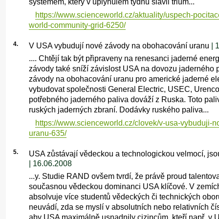
systémem, který v uplynulém týdnu slavil trium...
https://www.scienceworld.cz/aktuality/uspech-pocitac
world-community-grid-6250/
4.
V USA vybudují nové závody na obohacování uranu
| 
.... Chtějí tak být připraveny na renesanci jaderné ener
závody také sníží závislost USA na dovozu jaderného p
závody na obohacování uranu pro americké jaderné ele
vybudovat společnosti General Electric, USEC, Urenco 
potřebného jaderného paliva dováží z Ruska. Toto pal
ruských jaderných zbraní. Dodávky ruského paliva...
https://www.scienceworld.cz/clovek/v-usa-vybuduji-
uranu-635/
5.
USA zůstávají vědeckou a technologickou velmocí, jsou
| 16.06.2008
...y. Studie RAND ovšem tvrdí, že právě proud talentova
současnou vědeckou dominanci USA klíčové. V zemíc
absolvuje více studentů vědeckých či technických ob
neuvádí, zda se myslí v absolutních nebo relativních čí
aby USA maximálně usnadnily cizincům, kteří např. v U