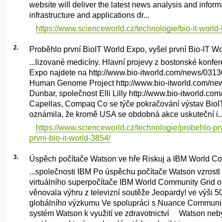
website will deliver the latest news analysis and infor
infrastructure and applications dr...
https://www.scienceworld.cz/technologie/bio-it-worl
2.
Proběhlo první BioIT World Expo, vyšel první Bio-IT Wo
...lizované medicíny. Hlavní projevy z bostonské konfe
Expo najdete na http://www.bio-itworld.com/news/0313
Human Genome Project http://www.bio-itworld.com/ne
Dunbar, společnost Elli Lilly http://www.bio-itworld.c
Capellas, Compaq Co se týče pokračování výstav BioI
oznámila, že kromě USA se obdobná akce uskuteční i..
https://www.scienceworld.cz/technologie/probehlo-prv
prvni-bio-it-world-3854/
3.
Úspěch počítače Watson ve hře Riskuj a IBM World C
...společnosti IBM Po úspěchu počítače Watson vzrostl
virtuálního superpočítače IBM World Community Grid 
věnovala výhru z televizní soutěže Jeopardy! ve výši 5
globálního výzkumu Ve spolupráci s Nuance Communica
systém Watson k využití ve zdravotnictví Watson neb