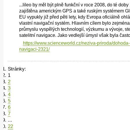
...lileo by měl být plně funkční v roce 2008, do té doby
zajištěna americkým GPS a také ruským systémem G
EU vypukly již před pěti lety, kdy Evropa oficiálně oh
vlastní navigační systém. Hlavním cílem bylo zejmén
průmyslu vyspělých technologií, výzkumu a vývoje, stej
satelitní navigace. Jako vedlejší úmysl však byla často 
https://www.scienceworld.cz/neziva-priroda/dohoda-u
navigaci-2321/
Stránky:
1
2
3
4
5
6
7
...
22