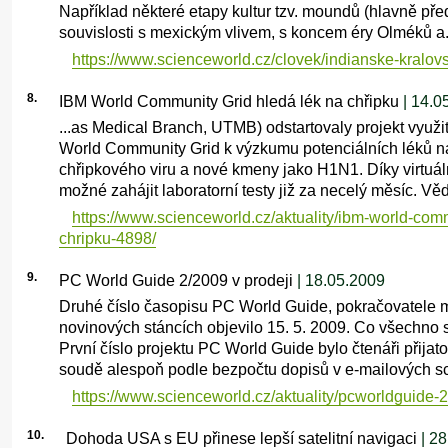
Například některé etapy kultur tzv. moundů (hlavně př
souvislosti s mexickým vlivem, s koncem éry Olméků a.
https://www.scienceworld.cz/clovek/indianske-kralov
8.
IBM World Community Grid hledá lék na chřipku
| 14.0
...as Medical Branch, UTMB) odstartovaly projekt využit
World Community Grid k výzkumu potenciálních léků na
chřipkového viru a nové kmeny jako H1N1. Díky virtuá
možné zahájit laboratorní testy již za necelý měsíc. Vědc
https://www.scienceworld.cz/aktuality/ibm-world-comm
chripku-4898/
9.
PC World Guide 2/2009 v prodeji
| 18.05.2009
Druhé číslo časopisu PC World Guide, pokračovatele 
novinových stáncích objevilo 15. 5. 2009. Co všechno s
První číslo projektu PC World Guide bylo čtenáři přijat
soudě alespoň podle bezpočtu dopisů v e-mailových sc
https://www.scienceworld.cz/aktuality/pcworldguide-
10.
Dohoda USA s EU přinese lepší satelitní navigaci
| 28