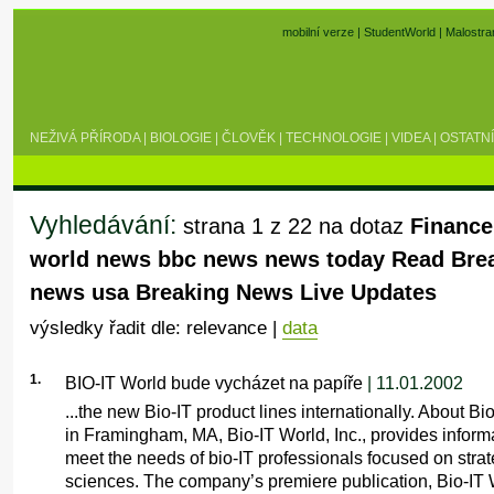
mobilní verze
|
StudentWorld
|
Malostra
NEŽIVÁ PŘÍRODA
|
BIOLOGIE
|
ČLOVĚK
|
TECHNOLOGIE
|
VIDEA
|
OSTATNÍ
Vyhledávání:
strana 1 z 22 na dotaz
Finance
world news bbc news news today Read Bre
news usa Breaking News Live Updates
výsledky řadit dle: relevance |
data
1.
BIO-IT World bude vycházet na papíře
| 11.01.2002
...the new Bio-IT product lines internationally. About B
in Framingham, MA, Bio-IT World, Inc., provides inform
meet the needs of bio-IT professionals focused on strateg
sciences. The company’s premiere publication, Bio-I