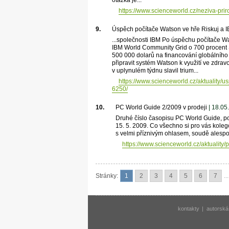
https://www.scienceworld.cz/neziva-prirod
9.
Úspěch počítače Watson ve hře Riskuj a 
...společnosti IBM Po úspěchu počítače Wa
IBM World Community Grid o 700 procent S
500 000 dolarů na financování globálníh
připravit systém Watson k využití ve zdr
v uplynulém týdnu slavil trium...
https://www.scienceworld.cz/aktuality/
6250/
10.
PC World Guide 2/2009 v prodeji
| 18.05
Druhé číslo časopisu PC World Guide, p
15. 5. 2009. Co všechno si pro vás kolego
s velmi příznivým ohlasem, soudě alespo
https://www.scienceworld.cz/aktuality
Stránky:
1
2
3
4
5
6
7
...
kontakty
|
autorská