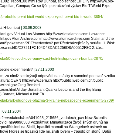
1302_report108.html Roy Dunbar, společnost Elli Lilly http://www.bio-
Capellas, Compaq Co se týče pokračování výstav BioIT World Expo,
/probehlo-prvni-bioit-world-expo-vysel-prvni-bio-it-world-3854/
ňová H-bomba)
| 03.09.2003
w.lanl.gov Virtual Los Alamos http://www.losalamos.com Lawrence
llnl.gov AtomArchive.com http://www.atomicarchive.com Stalin and the
pokesman/PDF/medvedev2.pdf Předcházející díly seriálu: 1. část:
ld.cz/sw.nsf/ID/C27211FC104D43DAC1256D8A00512F8C 2. část:
..
roda/50-let-vodikove-pumy-cast-treti-tristupnova-h-bomba-2870/
zpečné experimenty?
| 27.11.2003
m, za nimiž se skrývají odpovědi na otázky o samotné podstatě vzniku
ratura: CERN http://www.cern.ch http://public.web.cern.ch/public
ww.bnl.gov Greg Benford
cosm.html Allday, Jonathan: Quarks Leptons and the Big Bang
) Barnett, Michael a kol: Th...
iroda/kvark-gluonove-plazma-3-krajne-nebezpecne-experimenty-2709/
| 03.11.2004
ch.asp?r=vedatech&c=A041028_215656_vedatech_pav New Scientist
sp?id=ns99996588 Poznámka: Miniaturizace živočišných druhů na
pasličí sloni na Sicílii, trpasličí mamuti na Wrangelově ostrově na
vě Flores se trpasličí lidé mj. živili lovem – trpasličích slonů. Další