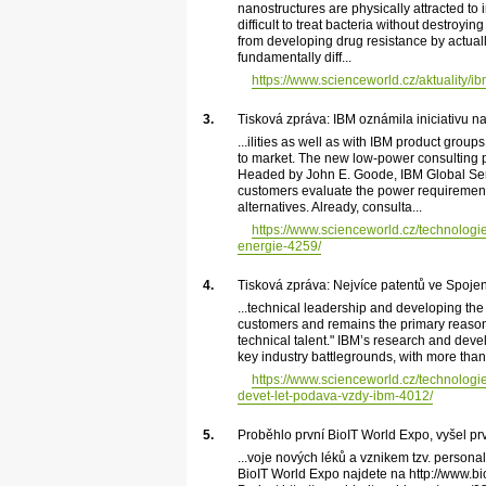
nanostructures are physically attracted to 
difficult to treat bacteria without destroy
from developing drug resistance by actual
fundamentally diff...
https://www.scienceworld.cz/aktuality/i
3.
Tisková zpráva: IBM oznámila iniciativu n
...ilities as well as with IBM product gro
to market. The new low-power consulting pr
Headed by John E. Goode, IBM Global Serv
customers evaluate the power requirements 
alternatives. Already, consulta...
https://www.scienceworld.cz/technologi
energie-4259/
4.
Tisková zpráva: Nejvíce patentů ve Spoje
...technical leadership and developing the
customers and remains the primary reason w
technical talent." IBM’s research and deve
key industry battlegrounds, with more than 
https://www.scienceworld.cz/technologi
devet-let-podava-vzdy-ibm-4012/
5.
Proběhlo první BioIT World Expo, vyšel prv
...voje nových léků a vznikem tzv. person
BioIT World Expo najdete na http://www.