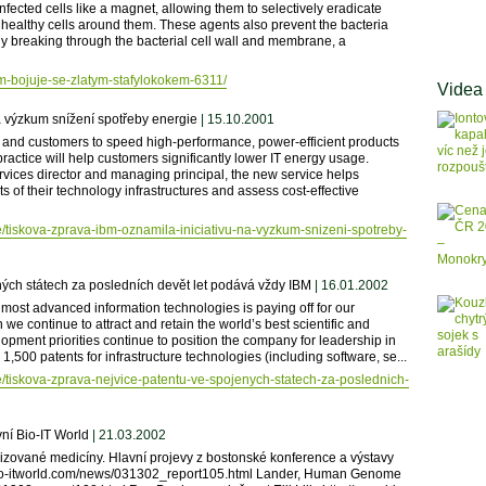
infected cells like a magnet, allowing them to selectively eradicate
ing healthy cells around them. These agents also prevent the bacteria
ly breaking through the bacterial cell wall and membrane, a
bm-bojuje-se-zlatym-stafylokokem-6311/
Videa
a výzkum snížení spotřeby energie
| 15.10.2001
ups and customers to speed high-performance, power-efficient products
actice will help customers significantly lower IT energy usage.
ices director and managing principal, the new service helps
of their technology infrastructures and assess cost-effective
e/tiskova-zprava-ibm-oznamila-iniciativu-na-vyzkum-snizeni-spotreby-
ných státech za posledních devět let podává vždy IBM
| 16.01.2002
 most advanced information technologies is paying off for our
e continue to attract and retain the world’s best scientific and
lopment priorities continue to position the company for leadership in
1,500 patents for infrastructure technologies (including software, se...
e/tiskova-zprava-nejvice-patentu-ve-spojenych-statech-za-poslednich-
ní Bio-IT World
| 21.03.2002
alizované medicíny. Hlavní projevy z bostonské konference a výstavy
bio-itworld.com/news/031302_report105.html Lander, Human Genome