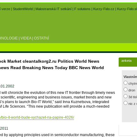
í verze
|
StudentWorld
|
Malostranská IT setkání
|
F solutions
|
Kurzy-Fido.cz
|
Kurzy-Fido.s
HNOLOGIE
|
VIDEA
|
OSTATNÍ
ock Market cleantalkorg2.ru Politics World News
anketa
d news Read Breaking News Today BBC News World
Vlastní
chytr
1.01.2002
dron
d will chronicle the evolution of this new IT frontier through timely news
 scientific, engineering and business issues, market trends and new
3d ti
G’s plans to launch Bio-IT World,” said Inna Kuznetsova, integrated
nic z
Life Sciences. “This new publication will provide a much-needed
e/bio-it-world-bude-vychazet-na-papire-4026/
.2011
 by applying principles used in semiconductor manufacturing, these