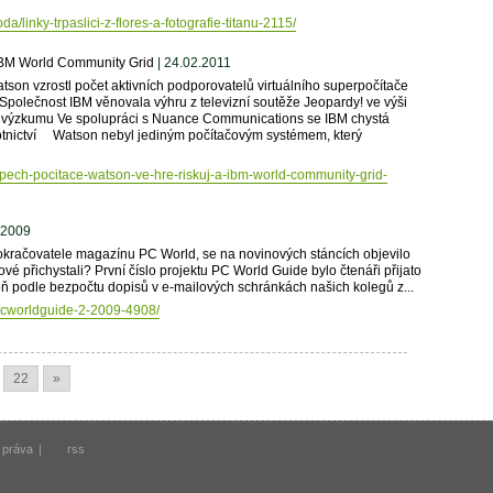
a/linky-trpaslici-z-flores-a-fotografie-titanu-2115/
IBM World Community Grid
| 24.02.2011
tson vzrostl počet aktivních podporovatelů virtuálního superpočítače
polečnost IBM věnovala výhru z televizní soutěže Jeopardy! ve výši
o výzkumu Ve spolupráci s Nuance Communications se IBM chystá
avotnictví Watson nebyl jediným počítačovým systémem, který
uspech-pocitace-watson-ve-hre-riskuj-a-ibm-world-community-grid-
.2009
okračovatele magazínu PC World, se na novinových stáncích objevilo
vé přichystali? První číslo projektu PC World Guide bylo čtenáři přijato
ň podle bezpočtu dopisů v e-mailových schránkách našich kolegů z...
/pcworldguide-2-2009-4908/
22
»
 práva
|
rss