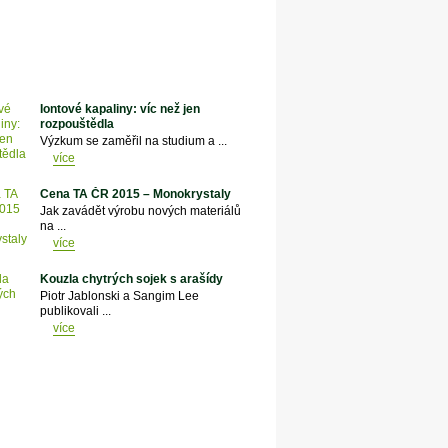
Iontové kapaliny: víc než jen
rozpouštědla
Výzkum se zaměřil na studium a ...
více
Cena TA ČR 2015 – Monokrystaly
Jak zavádět výrobu nových materiálů
na ...
více
Kouzla chytrých sojek s arašídy
Piotr Jablonski a Sangim Lee
publikovali ...
více