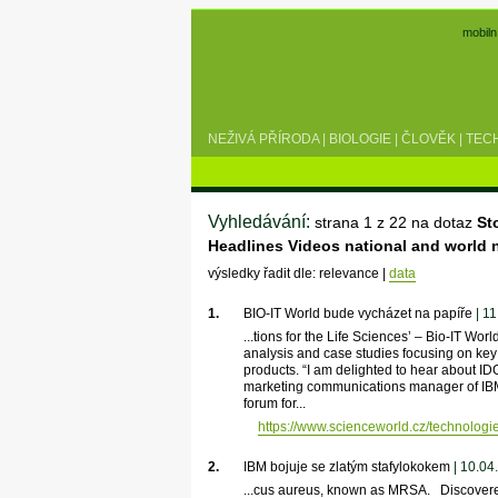
mobiln
NEŽIVÁ PŘÍRODA
|
BIOLOGIE
|
ČLOVĚK
|
TEC
Vyhledávání:
strana 1 z 22 na dotaz
St
Headlines Videos national and worl
výsledky řadit dle: relevance |
data
1.
BIO-IT World bude vycházet na papíře
| 1
...tions for the Life Sciences’ – Bio-IT Worl
analysis and case studies focusing on key
products. “I am delighted to hear about ID
marketing communications manager of IBM 
forum for...
https://www.scienceworld.cz/technologi
2.
IBM bojuje se zlatým stafylokokem
| 10.04
...cus aureus, known as MRSA. Discovered