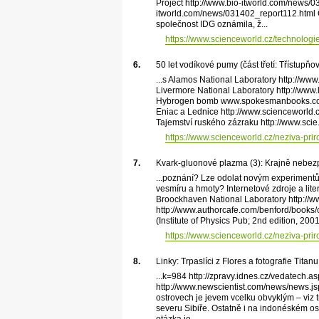
Project http://www.bio-itworld.com/news/03
itworld.com/news/031402_report112.html 
společnost IDG oznámila, ž...
https://www.scienceworld.cz/technologie
6.
50 let vodíkové pumy (část třetí: Třístup
...s Alamos National Laboratory http://ww
Livermore National Laboratory http://www.
Hybrogen bomb www.spokesmanbooks.com/S
Eniac a Lednice http://www.sciencewor
Tajemství ruského zázraku http://www.scie.
https://www.scienceworld.cz/neziva-pri
7.
Kvark-gluonové plazma (3): Krajně nebe
...poznání? Lze odolat novým experimentů
vesmíru a hmoty? Internetové zdroje a lite
Broockhaven National Laboratory http://w
http://www.authorcafe.com/benford/books/
(Institute of Physics Pub; 2nd edition, 2001
https://www.scienceworld.cz/neziva-pr
8.
Linky: Trpaslíci z Flores a fotografie Titanu
...k=984 http://zpravy.idnes.cz/vedate
http://www.newscientist.com/news/news.j
ostrovech je jevem vcelku obvyklým – viz tr
severu Sibiře. Ostatně i na indonéském ostro
otázka je...