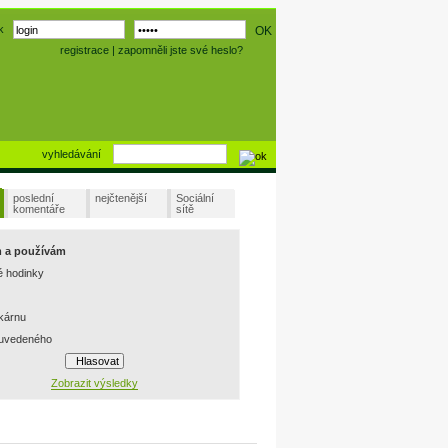
k
registrace
|
zapomněli jste své heslo?
vyhledávání
poslední
nejčtenější
Sociální
komentáře
sítě
m a používám
é hodinky
skárnu
 uvedeného
Zobrazit výsledky