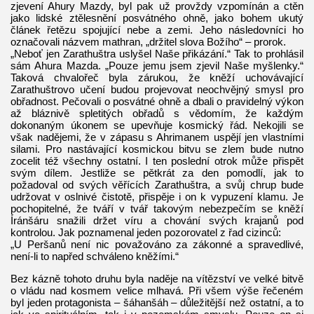
zjevení Ahury Mazdy, byl pak už provždy vzpomínán a ctěn
jako lidské ztělesnění posvátného ohně, jako bohem ukutý
článek řetězu spojující nebe a zemi. Jeho následovníci ho
označovali názvem mathran, „držitel slova Božího“ – prorok.
„Neboť jen Zarathuštra uslyšel Naše přikázání.“ Tak to prohlásil
sám Ahura Mazda. „Pouze jemu jsem zjevil Naše myšlenky.“
Taková chvalořeč byla zárukou, že kněží uchovávající
Zarathuštrovo učení budou projevovat neochvějný smysl pro
obřadnost. Pečovali o posvátné ohně a dbali o pravidelný výkon
až bláznivě spletitých obřadů s vědomím, že každým
dokonaným úkonem se upevňuje kosmický řád. Nekojili se
však nadějemi, že v zápasu s Ahrimanem uspějí jen vlastními
silami. Pro nastávající kosmickou bitvu se zlem bude nutno
zocelit též všechny ostatní. I ten poslední otrok může přispět
svým dílem. Jestliže se pětkrát za den pomodlí, jak to
požadoval od svých věřících Zarathuštra, a svůj chrup bude
udržovat v oslnivé čistotě, přispěje i on k vypuzení klamu. Je
pochopitelné, že tváří v tvář takovým nebezpečím se kněží
Íránšáru snažili držet víru a chování svých krajanů pod
kontrolou. Jak poznamenal jeden pozorovatel z řad cizinců:
„U Peršanů není nic považováno za zákonné a spravedlivé,
není-li to napřed schváleno kněžími.“
Bez kázně tohoto druhu byla naděje na vítězství ve velké bitvě
o vládu nad kosmem velice mlhavá. Při všem výše řečeném
byl jeden protagonista – šáhanšáh – důležitější než ostatní, a to