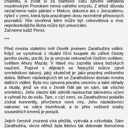
chalífátu, a zvolit si za startovní čáru zjevení odhalená
muslimským Prorokem nemá valného smyslu. Z téhož důvodu
nezačneme naše pátrání v Mekce, dokonce ani v Jeruzalému,
nýbrž v zemi, která byla prazdrojem dvou nezměrně přínosných
poznatků: říše stvořená lidmi může být celosvětová a moc
nejmilostivějšího Boha může být univerzální.
Začneme tudíž Persií.
***
Před mnoha staletími měl člověk jménem Zarathuštra vidění.
Když se vynořoval z rituální říční koupele do zářivé čistoty
jarního úsvitu, pocítil, že je omýván nekonečně čistším světlem,
světlem Ahury Mazdy. V hlavě mu zazněla slova božských
naučení. Poprvé v dějinách se Nejvyšší tvůrce zjevil
smrtelníkovi takový, jaký skutečně je: jako prazdroj veškerého
dobra. Během následujících let se Zarathuštrovi dostalo mnoha
dalších vidění. Byla mu zjevena povaha vesmíru a také obřady
a rituály, jimiž se má v životě řídit jak on sám, tak všichni
smrtelníci. Jeho vlastní lidé odmítli naslouchat takovému učení
a vyhnali ho do exilu. Tam, v cizí zemi, se Zarathuštrovi podařilo
získat konvertity, přívržence nové víry. Jeho následovníci
nakonec ve válce triumfovali, a to přes veškeré snahy
sousedních kmenů je porazit.
Jejich čerstvě zrozená víra přežila, vytrvala a vzkvétala. Sám
Zarathuštra, skrze něhož byla lidstvu tak dokonale tlumočena