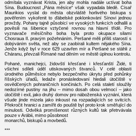
odmítala vyznávat Krista, jen aby mohla nadále uctívat boha
Sína. Budoucnost „Pána měsíce“ však vypadala bledě. Císař
Maurikios vyslal do města obzvláště horlivého biskupa s
pověřením vykořenit to ďábelské poklonkování Sínovi jednou
provždy. Pohany tajně působící ve vysokých funkcích odhalili a
pověsili na šibenice vztyčené rovnou na hlavní třídě. Pro
vyznavače měsíčního boha byla proto okupace silami
Chosraua II. pravým požehnáním. Peršané měli příliš starostí s
dobýváním světa, než aby se zaobírali kultem nějakého Sína.
Jenže když byl v roce 629 uzavřen mír a Peršané se stáhli z
Cháranu, převzali Římané nad děním ve městě úplnou kontrolu.
Pohané, manichejci, židovští křesťané i křesťanští Židé, ti
všichni sdíleli úděl utiskovaných štvanců. V celé oblasti
úrodného půlměsíce nebylo bezpečného úkrytu před pohůnky
říšských úřadů, ledaže pronásledovaní hledali útočiště v
osvědčených pohraničních končinách. Po celá staletí sloužily
nedozírné pustiny na jihu – mimo dosah obou velmocí – jako
útočiště i exil, jako druhý domov pro náboženská vyznání, která
všude jinde mizela jako inkoust na rozpadajících se svitcích.
Překročit hranici a zamířit do pouště byl proto krok směřující do
minulosti. Odvěká promíšenost různých kultů tak přetrvávala
pouze v Arábii, mimo působnost
monarchů, biskupů a movbedů.
***