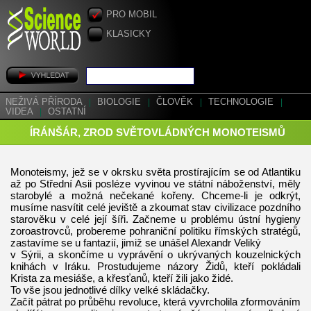
PRO MOBIL
KLASICKY
NEŽIVÁ PŘÍRODA
|
BIOLOGIE
|
ČLOVĚK
|
TECHNOLOGIE
|
VIDEA
|
OSTATNÍ
ÍRÁNŠÁR, ZROD SVĚTOVLÁDNÝCH MONOTEISMŮ
Monoteismy, jež se v okrsku světa prostírajícím se od Atlantiku
až po Střední Asii posléze vyvinou ve státní náboženství, měly
starobylé a možná nečekané kořeny. Chceme-li je odkrýt,
musíme nasvítit celé jeviště a zkoumat stav civilizace pozdního
starověku v celé její šíři. Začneme u problému ústní hygieny
zoroastrovců, probereme pohraniční politiku římských stratégů,
zastavíme se u fantazií, jimiž se unášel Alexandr Veliký
v Sýrii, a skončíme u vyprávění o ukrývaných kouzelnických
knihách v Iráku. Prostudujeme názory Židů, kteří pokládali
Krista za mesiáše, a křesťanů, kteří žili jako židé.
To vše jsou jednotlivé dílky velké skládačky.
Začít pátrat po průběhu revoluce, která vyvrcholila zformováním