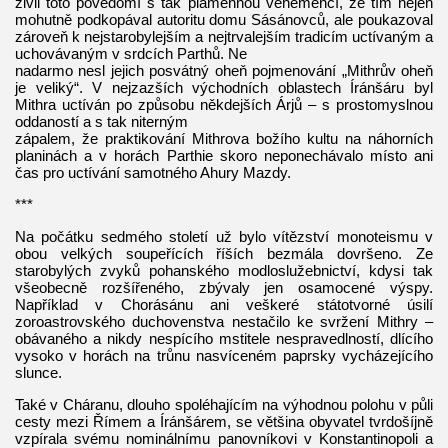
živil toto povědomí s tak plamennou vehemencí, že tím nejen
mohutně podkopával autoritu domu Sásánovců, ale poukazoval
zároveň k nejstarobylejším a nejtrvalejším tradicím uctívaným a
uchovávaným v srdcích Parthů. Ne
nadarmo nesl jejich posvátný oheň pojmenování „Mithrův oheň
je veliký“. V nejzazších východních oblastech Íránšáru byl
Mithra uctíván po způsobu někdejších Árjů – s prostomyslnou
oddaností a s tak niterným
zápalem, že praktikování Mithrova božího kultu na náhorních
planinách a v horách Parthie skoro neponechávalo místo ani
čas pro uctívání samotného Ahury Mazdy.
***
Na počátku sedmého století už bylo vítězství monoteismu v
obou velkých soupeřících říších bezmála dovršeno. Ze
starobylých zvyků pohanského modloslužebnictví, kdysi tak
všeobecně rozšířeného, zbývaly jen osamocené výspy.
Například v Chorásánu ani veškeré státotvorné úsilí
zoroastrovského duchovenstva nestačilo ke svržení Mithry –
obávaného a nikdy nespícího mstitele nespravedlností, dlícího
vysoko v horách na trůnu nasvíceném paprsky vycházejícího
slunce.
Také v Cháranu, dlouho spoléhajícím na výhodnou polohu v půli
cesty mezi Římem a Íránšárem, se většina obyvatel tvrdošíjně
vzpírala svému nominálnímu panovníkovi v Konstantinopoli a