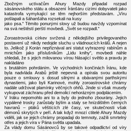
Zbožným uctívačům Ahury Mazdy připadal rozpad
sásánovského státu a obsazení Íránšáru cizími dobyvateli jako
katastrofa vymykající se těm nejhorším představám. „Víru
pošlapali a šáhanšáha rozsekali na kusy
jako psa.“ Těmito ponurými slovy už budou navždy vzpomínat
na svá neštěstí perští movbedi. „Svět se rozpadl.“
Zoroastrovská církev svržená z někdejšího privilegovaného
postavení už nikdy nedojde sluchu u vládnoucích králů. A nejen
to. Jelikož jí Korán nepřiznával ani statut vyhrazený rabínům a
mnichům jako příslušníkům „Lidu knihy“, movbedi náhle
shledali, že s jejich milovanou vírou hlásající světlo a pravdu je
nakládáno
s brutálním pohrdáním. Ve východních končinách Íránu, kde
byla nadvláda Arabů ještě nepevná a opírala svou autoritu
pouze o smlouvy s dosud silnými a obávanými parthskými
dynastiemi, jako byli Karinové, mohly zoroastrovské chrámy
nadále udržovat plamínky věčných ohňů. Jinde si však musely
vykupovat záchranu před demolicí nehorázným podplácením.
V Iráku nepomohlo ani to a byly do jednoho zbourány. Jejich
vypálené trosky zarůstaly býlím a staly se hnízdištěm černých
havranů – ptáků věštících zlé časy, ve skutečnosti však
démonů skrytých v peří. A tak když mnozí ctitelé Ahury Mazdy
viděli, jak se jejich chrámy propadají do temnoty, zažili smrtelný
otřes a jejich víra v Pána světla upadala.
Za vlády domu Sásánovců by se takové odpadlictví od víry