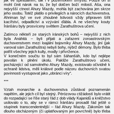
jak ve spirituálním, tak i v pozemském smyslu. Pouze on si
mohl činit nárok na to, že byl dotčen boží milostí. Aša, ona
nejvyšší ctnost Ahury Mazdy, mohla být zachována jen skrze
jeho osobu. Totéž platilo o privilegiích a nárocích duchovenstva.
Ahriman byl ve své zhoubné lstivosti vždy připraven šířit
kacířství, odpadlictví a vzývání ďábla. A ne všechny kouty
Íránšáru byly prosvíceny světlem Zarathuštrova učení.
Zatímco někteří ze starých íránských bohů – nejvyšší z nich
byla Anáhitá – byli přijati a zařazeni zoroastrovským
duchovenstvem mezi loajální bojovníky Ahury Mazdy, jiní (jak
varoval sám Zarathuštra) nebyli bohy, nýbrž démony. Bylo třeba
potřít všechny jejich kulty, modly i přívržence.
V konečném součtu to byl sám šáhanšáh, kdo byl nejlépe
povolán k plnění úkolu. Pakliže Zarathuštrovo učení,
pocházející od samotného Ahury Mazdy, existovalo očividně k
ochraně lidstva, měli králové podle názoru duchovních svatou
povinnosti vystupovat jako „obránci víry“.
***
Vztah monarchie a duchovenstva zůstával poznamenán
napětím, ale jejich cíl byl stejný. Pérózovou ctižádostí bylo vrátit
do rozpadající se říše starý řád z dob vlády Kajanidů a kněžstvo
usilovalo o to, aby se v rámci Íránšáru prosadil řád ještě o
stupínek transcendentnější – řád Ahury Mazdy. Zákonům tak
dlouho obcházeným (či uplatňovaným jen povrchně) bylo třeba