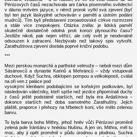
Pérózových časů nezachovala ani čárka písemného svědectví
v dávno mrtvém jazyce, v němž prorok vyřkl svá zjevení (byť
byl ten jazyk láskyplně uchováván v paměti a ústním podání
mudrců). Tím byli představení zoroastrovské církve rozmrzeni
a stále více znepokojeni. Otázka zněla: je lidská paměť
skutečně dostatečně odolná proti korozi plynoucího času?
Jestliže nikoli, pak nejen věřící, ale celý svět je neodvratně
odsouzen k zatracení. Nezbývalo než takový spis vytvořit.
Zarathuštrova zjevení dostala poprvé knižní podobu.
***
Mezi perskou monarchii a parthské velmože – neboli mezi dům
Sásánovců a dynastie Karinů a Mehránců – vždy vstupovali
duchové. Když Suchra, obklopen pompou a velkolepostí, cválal
na oři ven z paláce pod
vysokými klenbami podobajícími se koňským podkovám, byl
následován válečníky, kteří spíše než jezdce připomínali duchy
z časů ještě podstatně starších, než byla éra Ardašírova –
dokonce starších než doba samotného Zarathuštry. Jejich
pláště, praporce i přehozy na hřbetech koní, vše mělo zelenou
barvu.
To byla barva boha Mithry, jehož hněv vůči Pérózovi proměnil
zelená pole Íránšáru v hnědou hlušinu. A jen on, Mithra, měl tu
moc, aby ji opět proměnil v půdu úrodnou a plodnou. Suchra