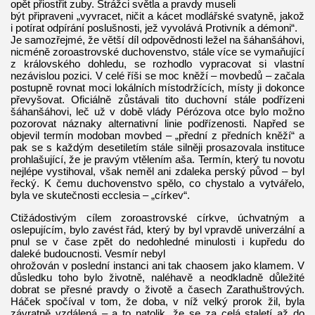
opět přiostřit zuby. Strážci světla a pravdy museli
být připraveni „vyvracet, ničit a kácet modlářské svatyně, jakož
i potírat odpírání poslušnosti, jež vyvolává Protivník a démoni“.
Je samozřejmé, že větší díl odpovědnosti ležel na šáhanšáhovi,
nicméně zoroastrovské duchovenstvo, stále více se vymaňující
z královského dohledu, se rozhodlo vypracovat si vlastní
nezávislou pozici. V celé říši se moc kněží – movbedů – začala
postupně rovnat moci lokálních místodržících, místy ji dokonce
převyšovat. Oficiálně zůstávali tito duchovní stále podřízeni
šáhanšáhovi, leč už v době vlády Pérózova otce bylo možno
pozorovat náznaky alternativní linie podřízenosti. Napřed se
objevil termín modoban movbed – „přední z předních kněží“ a
pak se s každým desetiletím stále silněji prosazovala instituce
prohlašující, že je pravým vtělením aša. Termín, který tu novotu
nejlépe vystihoval, však neměl ani zdaleka perský původ – byl
řecký. K čemu duchovenstvo spělo, co chystalo a vytvářelo,
byla ve skutečnosti ecclesia – „církev“.
Ctižádostivým cílem zoroastrovské církve, úchvatným a
oslepujícím, bylo zavést řád, který by byl vpravdě univerzální a
pnul se v čase zpět do nedohledné minulosti i kupředu do
daleké budoucnosti. Vesmír nebyl
ohrožován v poslední instanci ani tak chaosem jako klamem. V
důsledku toho bylo životně, naléhavě a neodkladně důležité
dobrat se přesné pravdy o životě a časech Zarathuštrových.
Háček spočíval v tom, že doba, v níž velký prorok žil, byla
závratně vzdálená – a to natolik, že se za celá staletí až do