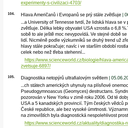
experimenty-s-civilizaci-4703/
104.
Hlava Američanů i Evropanů se prý stále zvětšuje
| 0
...a University of Tennesse tvrdí, že lidská hlava se v
zvětšuje. Délka lebky obyvatel USA vzrostla o 6,8 
sobě to ale ještě moc nevypovídá. Ve stejné době se t
lidí. Nicméně podle výzkumníků se druhý trend už zře
hlavy stále pokračuje; navíc i ve starším období rostl
celek nebo než třeba stehenní...
https://www.scienceworld.cz/biologie/hlava-america
zvetsuje-6897/
105.
Diagnostika netopýrů ultrafialovým světlem
| 05.06.2
...ch státech amerických uhynuly na plísňové onemoc
Pseudogymnoascus (Geomyces) destructans. Syndro
pozorován v New Yorku v zimě roku 2006. Od té doby 
USA a 5 kanadských provincií. Tým českých vědců pro
České republice, ale bez vysoké úmrtnosti. Význa
na zimovištích byla diagnostická nespolehlivost prosté
https://www.scienceworld.cz/aktuality/diagnostika-n