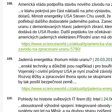
108.
Americká vláda podpořila stavbu nového závodu na 
...v Idahu pokrývá jen část nákladů na jeho výstavbu,
dolarů. Ministr energetiky USA Steven Chu uvedl, že ji
potřebují dalšího dodavatele jaderného paliva. Zane
uranu z demontovaných hlavic jaderných zbraní, kte
dodává do USA Rusko. Další poptávku lze očekávat
amerických jaderných elektráren.Přírodní uran má obs
https://www.scienceworld.cz/aktuality/americka-vl
zavodu-na-zpracovani-uranu-5790/
109.
Jaderná energetika: thorium místo uranu?
| 20.03.20
...enské techniky a důležité jsou například i pro bouřl
Vojenský i civilní průmysl USA je nyní značně závisl
Rozvoj těžby a zpracování thoria spolu se skupinam
by tak posílil bezpečnost země....
https://www.scienceworld.cz/aktuality/jaderna-ener
110.
Pohledy ho historie světových IT firem (6): Intel
| 24.0
...oboustranně výhodné spojení. Integrované obvody u
systémy pro let na Měsíc a na druhou stranu zvýšen