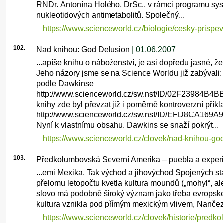
RNDr. Antonína Holého, DrSc., v rámci programu sy
nukleotidových antimetabolitů. Společný...
https://www.scienceworld.cz/biologie/cesky-prispeve
102.
Nad knihou: God Delusion
| 01.06.2007
...apíše knihu o náboženství, je asi dopředu jasné, 
Jeho názory jsme se na Science Worldu již zabývali:
podle Dawkinse
http://www.scienceworld.cz/sw.nsf/ID/02F23984
knihy zde byl převzat již i poměrně kontroverzní příkl
http://www.scienceworld.cz/sw.nsf/ID/EFD8CA1
Nyní k vlastnímu obsahu. Dawkins se snaží pokrýt...
https://www.scienceworld.cz/clovek/nad-knihou-go
103.
Předkolumbovská Severní Amerika – puebla a experim
...emi Mexika. Tak východ a jihovýchod Spojených stá
přelomu letopočtu kvetla kultura moundů („mohyl“, al
slovo má podobně široký význam jako třeba evropské 
kultura vznikla pod přímým mexickým vlivem, Nančezo
https://www.scienceworld.cz/clovek/historie/predk