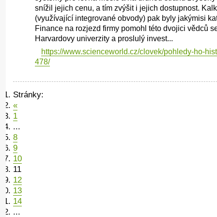
snížil jejich cenu, a tím zvýšit i jejich dostupnost. Ka
(využívající integrované obvody) pak byly jakýmisi ka
Finance na rozjezd firmy pomohl této dvojici vědců s
Harvardovy univerzity a proslulý invest...
https://www.scienceworld.cz/clovek/pohledy-ho-histo
478/
Stránky:
«
1
...
8
9
10
11
12
13
14
...