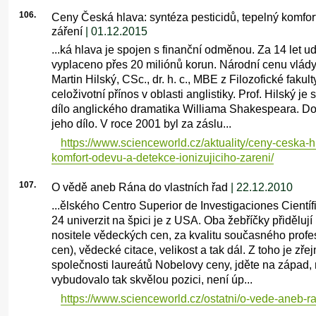
106.
Ceny Česká hlava: syntéza pesticidů, tepelný komfort
záření
| 01.12.2015
...ká hlava je spojen s finanční odměnou. Za 14 let u
vyplaceno přes 20 miliónů korun. Národní cenu vlády
Martin Hilský, CSc., dr. h. c., MBE z Filozofické fakul
celoživotní přínos v oblasti anglistiky. Prof. Hilský 
dílo anglického dramatika Williama Shakespeara. Do 
jeho dílo. V roce 2001 byl za záslu...
https://www.scienceworld.cz/aktuality/ceny-ceska-h
komfort-odevu-a-detekce-ionizujiciho-zareni/
107.
O vědě aneb Rána do vlastních řad
| 22.12.2010
...ělského Centro Superior de Investigaciones Científi
24 univerzit na špici je z USA. Oba žebříčky přiděluj
nositele vědeckých cen, za kvalitu současného profes
cen), vědecké citace, velikost a tak dál. Z toho je zře
společnosti laureátů Nobelovy ceny, jděte na západ,
vybudovalo tak skvělou pozici, není úp...
https://www.scienceworld.cz/ostatni/o-vede-aneb-r