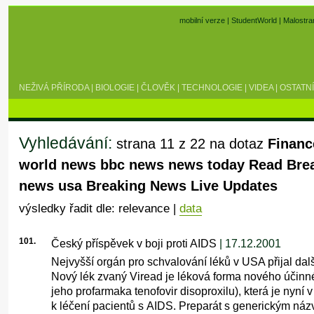
mobilní verze
|
StudentWorld
|
Malostra
NEŽIVÁ PŘÍRODA
|
BIOLOGIE
|
ČLOVĚK
|
TECHNOLOGIE
|
VIDEA
|
OSTATNÍ
Vyhledávání:
strana 11 z 22 na dotaz
Financ
world news bbc news news today Read Bre
news usa Breaking News Live Updates
výsledky řadit dle: relevance |
data
101.
Český příspěvek v boji proti AIDS
| 17.12.2001
Nejvyšší orgán pro schvalování léků v USA přijal dalš
Nový lék zvaný Viread je léková forma nového účinné
jeho profarmaka tenofovir disoproxilu), která je nyní
k léčení pacientů s AIDS. Preparát s generickým náz