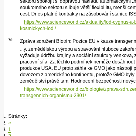
sektoru spokojit s dopravou nákladu automatickými „
soukromého sektoru slibuje větší flexibilitu, menší c
cest. Dnes platné kontrakty na zásobování stanice ISS 
https://www.scienceworld.cz/aktuality/lod-cygnus-
kosmickych-lodi/
70.
Zpráva sdružení Biotrin: Pozice EU v kauze transgen
...y, zemědělskou výrobu a stravování hluboce zakoře
vyžaduje údržbu krajiny a sociální struktury venkova,
pracovní síla. Za těchto podmínek nemůže dosáhnout 
produkce USA. EU proto sáhla ke GMO jako nástroji 
dovozem z amerického kontinentu, protože GMO byl
zemědělství právě tam. Hodnocení bezpečnosti nových
https://www.scienceworld.cz/biologie/zprava-sdruzen
transgennich-organismu-2801/
Stránky:
«
1