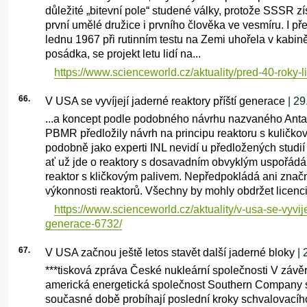
důležité „bitevní pole“ studené války, protože SSSR zí
první umělé družice i prvního člověka ve vesmíru. I pře
lednu 1967 při rutinním testu na Zemi uhořela v kabině
posádka, se projekt letu lidí na...
https://www.scienceworld.cz/aktuality/pred-40-roky-l
66.
V USA se vyvíjejí jaderné reaktory příští generace
| 29
...a koncept podle podobného návrhu nazvaného Ant
PBMR předložily návrh na principu reaktoru s kuličk
podobně jako experti INL nevidí u předložených studií 
ať už jde o reaktory s dosavadním obvyklým uspořádá
reaktor s kličkovým palivem. Nepředpokládá ani značn
výkonnosti reaktorů. Všechny by mohly obdržet licenci.
https://www.scienceworld.cz/aktuality/v-usa-se-vyvijej
generace-6732/
67.
V USA začnou ještě letos stavět další jaderné bloky
| 
***tisková zpráva České nukleární společnosti V závě
americká energetická společnost Southern Company s
současné době probíhají poslední kroky schvalovacího