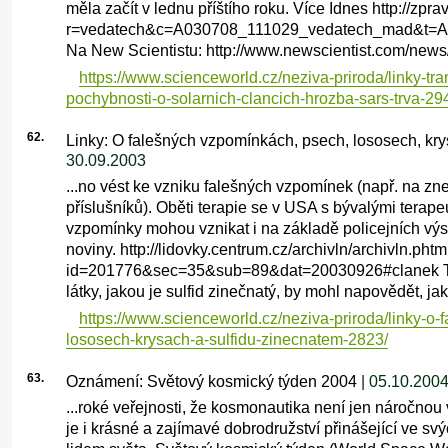
měla začít v lednu příštího roku. Více Idnes http://zpr
r=vedatech&c=A030708_111029_vedatech_mad&t=A
Na New Scientistu: http://www.newscientist.com/news/
https://www.scienceworld.cz/neziva-priroda/linky-tra
pochybnosti-o-solarnich-clancich-hrozba-sars-trva-29
62.
Linky: O falešných vzpomínkách, psech, lososech, kry
30.09.2003
...no vést ke vzniku falešných vzpomínek (např. na zn
příslušníků). Oběti terapie se v USA s bývalými terape
vzpomínky mohou vznikat i na základě policejních v
noviny. http://lidovky.centrum.cz/archivln/archivln.phtm
id=201776&sec=35&sub=89&dat=20030926#clanek Tva
látky, jakou je sulfid zinečnatý, by mohl napovědět, ja
https://www.scienceworld.cz/neziva-priroda/linky-o
lososech-krysach-a-sulfidu-zinecnatem-2823/
63.
Oznámení: Světový kosmický týden 2004
| 05.10.200
...roké veřejnosti, že kosmonautika není jen náročnou 
je i krásné a zajímavé dobrodružství přinášející ve s