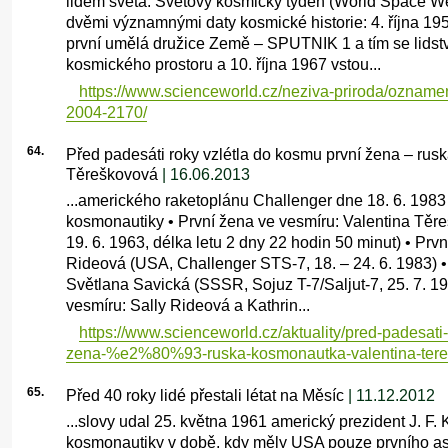
lidem světa. Světový kosmický týden (World Space W
dvěmi významnými daty kosmické historie: 4. října 1
první umělá družice Země – SPUTNIK 1 a tím se lidst
kosmického prostoru a 10. října 1967 vstou...
https://www.scienceworld.cz/neziva-priroda/ozname
2004-2170/
64.
Před padesáti roky vzlétla do kosmu první žena – ru
Těreškovová
| 16.06.2013
...amerického raketoplánu Challenger dne 18. 6. 198
kosmonautiky • První žena ve vesmíru: Valentina Těr
19. 6. 1963, délka letu 2 dny 22 hodin 50 minut) • Pr
Rideová (USA, Challenger STS-7, 18. – 24. 6. 1983) 
Světlana Savická (SSSR, Sojuz T-7/Saljut-7, 25. 7. 19
vesmíru: Sally Rideová a Kathrin...
https://www.scienceworld.cz/aktuality/pred-padesati
zena-%e2%80%93-ruska-kosmonautka-valentina-tere
65.
Před 40 roky lidé přestali létat na Měsíc
| 11.12.2012
...slovy udal 25. května 1961 americký prezident J. F
kosmonautiky v době, kdy měly USA pouze prvního ast