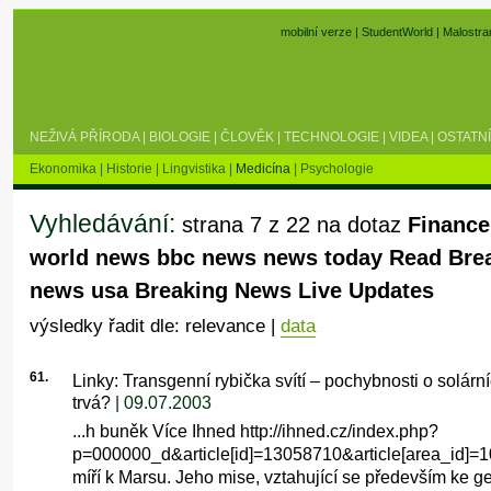
mobilní verze
|
StudentWorld
|
Malostra
NEŽIVÁ PŘÍRODA
|
BIOLOGIE
|
ČLOVĚK
|
TECHNOLOGIE
|
VIDEA
|
OSTATNÍ
Ekonomika
|
Historie
|
Lingvistika
|
Medicína
|
Psychologie
Vyhledávání:
strana 7 z 22 na dotaz
Finance
world news bbc news news today Read Bre
news usa Breaking News Live Updates
výsledky řadit dle: relevance |
data
61.
Linky: Transgenní rybička svítí – pochybnosti o solár
trvá?
| 09.07.2003
...h buněk Více Ihned http://ihned.cz/index.php?
p=000000_d&article[id]=13058710&article[area_id]=
míří k Marsu. Jeho mise, vztahující se především ke g