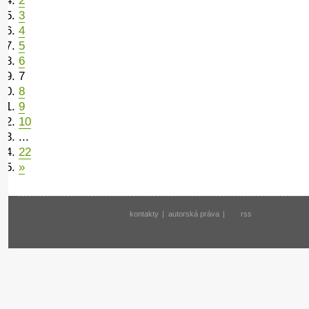
2
3
4
5
6
7
8
9
10
...
22
»
kontakty
|
autorská práva
|
rss