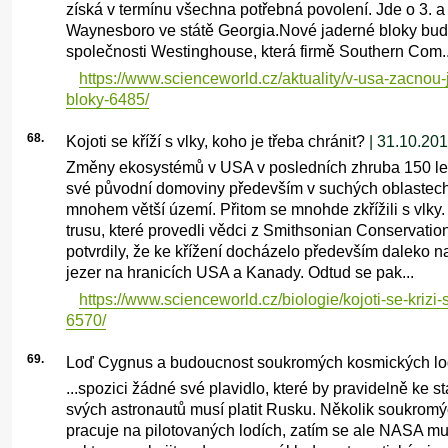
získá v termínu všechna potřebná povolení. Jde o 3. a 
Waynesboro ve státě Georgia.Nové jaderné bloky bu
společnosti Westinghouse, která firmě Southern Com..
https://www.scienceworld.cz/aktuality/v-usa-zacnou-j
bloky-6485/
68.
Kojoti se kříží s vlky, koho je třeba chránit?
| 31.10.20
Změny ekosystémů v USA v posledních zhruba 150 lete
své původní domoviny především v suchých oblastech 
mnohem větší území. Přitom se mnohde zkřížili s vlky.
trusu, které provedli vědci z Smithsonian Conservation
potvrdily, že ke křížení docházelo především daleko n
jezer na hranicích USA a Kanady. Odtud se pak...
https://www.scienceworld.cz/biologie/kojoti-se-krizi-
6570/
69.
Loď Cygnus a budoucnost soukromých kosmických lo
...spozici žádné své plavidlo, které by pravidelně ke s
svých astronautů musí platit Rusku. Několik soukromý
pracuje na pilotovaných lodích, zatím se ale NASA m