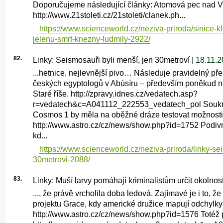
Doporučujeme následující články: Atomová pec nad Vl
http://www.21stoleti.cz/21stoleti/clanek.ph...
https://www.scienceworld.cz/neziva-priroda/sinice-k
jelenu-smrt-knezny-ludmily-2922/
82.
Linky: Seismosauři byli menší, jen 30metroví
| 18.11.
...hetnice, nejlevnější pivo… Následuje pravidelný př
českých egyptologů v Abúsíru – především poněkud n
Staré říše. http://zpravy.idnes.cz/vedatech.asp?
r=vedatech&c=A041112_222553_vedatech_pol Soukro
Cosmos 1 by měla na oběžné dráze testovat možnosti 
http://www.astro.cz/cz/news/show.php?id=1752 Podivná
kd...
https://www.scienceworld.cz/neziva-priroda/linky-se
30metrovi-2088/
83.
Linky: Muší larvy pomáhají kriminalistům určit okolnost
..., že právě vrcholila doba ledová. Zajímavé je i to, ž
projektu Grace, kdy americké družice mapují odchylky
http://www.astro.cz/cz/news/show.php?id=1576 Totéž 