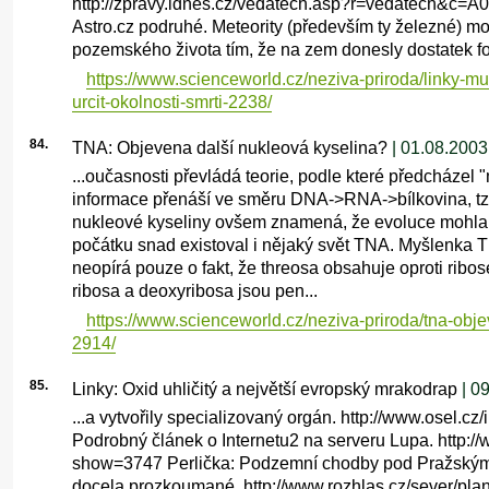
http://zpravy.idnes.cz/vedatech.asp?r=vedatech&c=
Astro.cz podruhé. Meteority (především ty železné) mo
pozemského života tím, že na zem donesly dostatek fos
https://www.scienceworld.cz/neziva-priroda/linky-mu
urcit-okolnosti-smrti-2238/
84.
TNA: Objevena další nukleová kyselina?
| 01.08.2003
...oučasnosti převládá teorie, podle které předcházel 
informace přenáší ve směru DNA->RNA->bílkovina, tzv
nukleové kyseliny ovšem znamená, že evoluce mohla bý
počátku snad existoval i nějaký svět TNA. Myšlenka
neopírá pouze o fakt, že threosa obsahuje oproti ribos
ribosa a deoxyribosa jsou pen...
https://www.scienceworld.cz/neziva-priroda/tna-obj
2914/
85.
Linky: Oxid uhličitý a největší evropský mrakodrap
| 0
...a vytvořily specializovaný orgán. http://www.osel.
Podrobný článek o Internetu2 na serveru Lupa. http:/
show=3747 Perlička: Podzemní chodby pod Pražským 
docela prozkoumané. http://www.rozhlas.cz/sever/pl