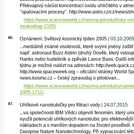
Překvapivý nárůst koncentrací oxidu uhličitého v atmos
"spalovacími procesy". http://www.astro.cz/cz/news/sho
https://www.scienceworld.cz/neziva-priroda/linky-oxi
mrakodrap-2105/
86.
Oznámení: Světový kosmický týden 2005
| 03.10.200
...mediálně známé osobnosti, které svými jmény zaštiť
např. astronaut Buzz Aldrin (druhý člověk, který vstou
Hanks nebo hudebník a zpěvák Lance Bass. Další i
týdnu je možné nalézt na adresách: http://web.quick.c
http://www.spaceweek.org – oficiální stránky World S
news.kosmo.cz – český zpravodaj o pilotovan...
https://www.scienceworld.cz/neziva-priroda/ozname
2005-1711/
87.
Uhlíkové nanotrubičky pro filtraci vody
| 24.07.2015
...va společnosti IBM Vědci objevili fenomén, který u
využít potenciál uhlíkových nanotrubic pro efektivnější 
nákladech a s menším dopadem na životní prostředí. 
časopise Nature Nanotechnology. Při vypracování tét