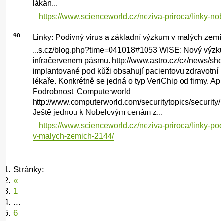
lákán...
https://www.scienceworld.cz/neziva-priroda/linky-n
90.
Linky: Podivný virus a základní výzkum v malých zem
...s.cz/blog.php?time=041018#1053 WISE: Nový výz
infračerveném pásmu. http://www.astro.cz/cz/news/s
implantované pod kůži obsahují pacientovu zdravotní hi
lékaře. Konkrétně se jedná o typ VeriChip od firmy. Ap
Podrobnosti Computerworld
http://www.computerworld.com/securitytopics/security
Ještě jednou k Nobelovým cenám z...
https://www.scienceworld.cz/neziva-priroda/linky-po
v-malych-zemich-2144/
Stránky:
«
1
...
6