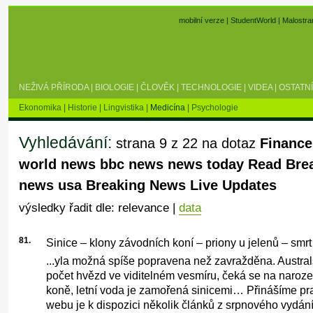
mobilní verze
|
StudentWorld
|
Malostra
NEŽIVÁ PŘÍRODA
|
BIOLOGIE
|
ČLOVĚK
|
TECHNOLOGIE
|
VIDEA
|
OSTATNÍ
Ekonomika
|
Historie
|
Lingvistika
|
Medicína
|
Psychologie
Vyhledávání:
strana 9 z 22 na dotaz
Finance
world news bbc news news today Read Bre
news usa Breaking News Live Updates
výsledky řadit dle: relevance |
data
81.
Sinice – klony závodních koní – priony u jelenů – smr
...yla možná spíše popravena než zavražděna. Austral
počet hvězd ve viditelném vesmíru, čeká se na naroze
koně, letní voda je zamořená sinicemi… Přinášíme p
webu je k dispozici několik článků z srpnového vydání 