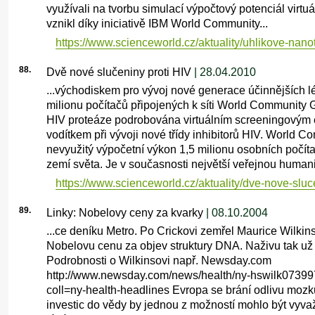
využívali na tvorbu simulací výpočtový potenciál virtu
vznikl díky iniciativě IBM World Community...
https://www.scienceworld.cz/aktuality/uhlikove-nanotr
88.
Dvě nové slučeniny proti HIV
| 28.04.2010
...východiskem pro vývoj nové generace účinnějších l
milionu počítačů připojených k síti World Community 
HIV proteáze podrobována virtuálním screeningovým 
vodítkem při vývoji nové třídy inhibitorů HIV. World C
nevyužitý výpočetní výkon 1,5 milionu osobních počít
zemí světa. Je v současnosti největší veřejnou humanit
https://www.scienceworld.cz/aktuality/dve-nove-sluc
89.
Linky: Nobelovy ceny za kvarky
| 08.10.2004
...ce deníku Metro. Po Crickovi zemřel Maurice Wilkins, 
Nobelovu cenu za objev struktury DNA. Naživu tak u
Podrobnosti o Wilkinsovi např. Newsday.com
http://www.newsday.com/news/health/ny-hswilk07399
coll=ny-health-headlines Evropa se brání odlivu moz
investic do vědy by jednou z možností mohlo být vyvaž