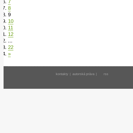
7
8
9
10
11
12
...
22
»
kontakty
|
autorská práva
|
rss