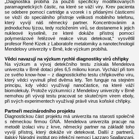
„Diagnostika probíhá za použití specificky modifikovaných
paramagnetických částic, na které se váží viry. Krev pacienta
se odebere pomocí cartridge a vzorek i s přidanými částicemi
se vloží do speciálního přístroje velikosti mobilního telefonu,
který vyvíjí náš německý partner. Koncentrováním a
jednoduchou lýzou, tedy rozložením virů, se dostaneme k jejich
nukleové kyselině, ze které dokáže přístroj pomocí
polymerázové řetězové reakce virus detekovat,“ vysvětlil
profesor René Kizek z Laboratoře metalomiky a nanotechnologií
Mendelovy univerzity v Brně, kde výzkum probíhá.
Vědci navazují na výzkum rychlé diagnostiky virů chřipky
Na výzkum a vývoj detekčního testu získala Mendelova
univerzita v Brně dotaci přes 6,5 milionu korun. Vychází při tom
ze svého know-how – z diagnostického testu chřipkového viru,
který vědci vyvinuli před dvěma lety. Ten funguje na stejném
principu, kdy vědci využívají nanočástice, na které váží
biomolekuly. Protože výzkumníci z Mendelovy univerzity v Brně
nemohou při vývoji testu pracovat se skutečným virem eboly,
při svých experimentech využívají právě virus koňské chřipky.
Partneři mezinárodního projektu
Diagnostickou část projektu má univerzita na starosti společně
s německou firmou GNA. Mendelova univerzita pracuje na
metodě izolaci viru z krve, německý partner na základě toho
vyvíjí přístroj, který dokáže vir detekovat. Další z partnerů,
italský Národní institut pro infekční nemoci Lazzaro Spallanzani,