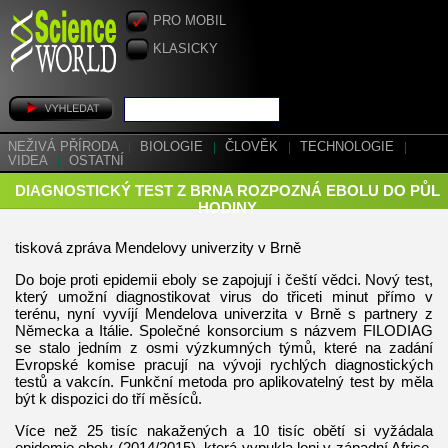
PRO MOBIL
KLASICKY
NEŽIVÁ PŘÍRODA
|
BIOLOGIE
|
ČLOVĚK
|
TECHNOLOGIE
|
VIDEA
|
OSTATNÍ
DIAGNOSTICKÝ TEST Z BRNA ROZPOZNÁ EBOLU DO PŮL
HODINY
tisková zpráva Mendelovy univerzity v Brně
Do boje proti epidemii eboly se zapojují i čeští vědci. Nový test,
který umožní diagnostikovat virus do třiceti minut přímo v
terénu, nyní vyvíjí Mendelova univerzita v Brně s partnery z
Německa a Itálie. Společné konsorcium s názvem FILODIAG
se stalo jedním z osmi výzkumných týmů, které na zadání
Evropské komise pracují na vývoji rychlých diagnostických
testů a vakcín. Funkční metoda pro aplikovatelný test by měla
být k dispozici do tří měsíců.
Více než 25 tisíc nakažených a 10 tisíc obětí si vyžádala
epidemie eboly (2014/2015), která vypukla loni v západní Africe.