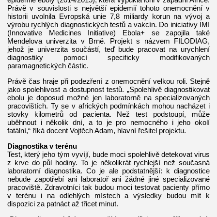
Právě v souvislosti s největší epidemií tohoto onemocnění v
historii uvolnila Evropská unie 7,8 miliardy korun na vývoj a
výrobu rychlých diagnostických testů a vakcín. Do iniciativy IMI
(Innovative Medicines Initiative) Ebola+ se zapojila také
Mendelova univerzita v Brně. Projekt s názvem FILODIAG,
jehož je univerzita součástí, teď bude pracovat na urychlení
diagnostiky pomocí specificky modifikovaných
paramagnetických částic.
Právě čas hraje při podezření z onemocnění velkou roli. Stejně
jako spolehlivost a dostupnost testů. „Spolehlivě diagnostikovat
ebolu je doposud možné jen laboratorně na specializovaných
pracovištích. Ty se v afrických podmínkách mohou nacházet i
stovky kilometrů od pacienta. Než test podstoupí, může
uběhnout i několik dní, a to je pro nemocného i jeho okolí
fatální,“ říká docent Vojtěch Adam, hlavní řešitel projektu.
Diagnostika v terénu
Test, který jeho tým vyvíjí, bude moci spolehlivě detekovat virus
z krve do půl hodiny. To je několikrát rychlejší než současná
laboratorní diagnostika. Co je ale podstatnější: k diagnostice
nebude zapotřebí ani laboratoř ani žádné jiné specializované
pracoviště. Zdravotníci tak budou moci testovat pacienty přímo
v terénu i na odlehlých místech a výsledky budou mít k
dispozici za patnáct až třicet minut.