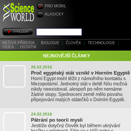
PRO MOBIL
KLASICKY
NEŽIVÁ PŘÍRODA
|
BIOLOGIE
|
ČLOVĚK
|
TECHNOLOGIE
|
VIDEA
|
OSTATNÍ
NEJNOVĚJŠÍ ČLÁNKY
26.02.2016
Proč egyptský stát vznikl v Horním Egyptě
Horní Egypt mohl těžit z námořního kontaktu s
Mezopotámií. Jednotný stát v deltě Nilu možná
nikdy neexistoval, alespoň po něm nemáme
žádné stopy. Sjednocení země mělo povahu
připojování malých státečků v Dolním Egyptě.
24.02.2016
Pátrání po teorii mysli
Jestliže dotyčný člověk byl během ukrývání
hračky v místnosti, Filip se s klíči nebo s