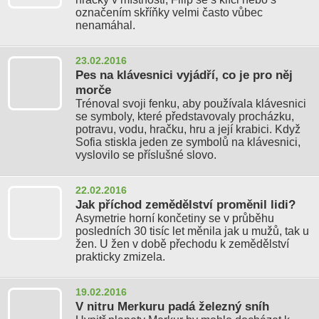
označením skříňky velmi často vůbec
nenamáhal.
23.02.2016
Pes na klávesnici vyjádří, co je pro něj
morče
Trénoval svoji fenku, aby používala klávesnici
se symboly, které představovaly procházku,
potravu, vodu, hračku, hru a její krabici. Když
Sofia stiskla jeden ze symbolů na klávesnici,
vyslovilo se příslušné slovo.
22.02.2016
Jak příchod zemědělství proměnil lidi?
Asymetrie horní končetiny se v průběhu
posledních 30 tisíc let měnila jak u mužů, tak u
žen. U žen v době přechodu k zemědělství
prakticky zmizela.
19.02.2016
V nitru Merkuru padá železný sníh