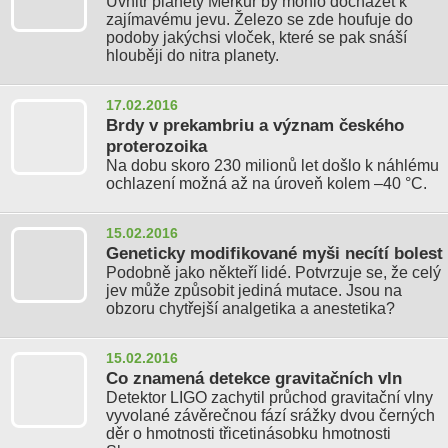
Uvnitř planety Merkur by mohlo docházet k
zajímavému jevu. Železo se zde houfuje do
podoby jakýchsi vloček, které se pak snáší
hlouběji do nitra planety.
17.02.2016
Brdy v prekambriu a význam českého
proterozoika
Na dobu skoro 230 milionů let došlo k náhlému
ochlazení možná až na úroveň kolem –40 °C.
15.02.2016
Geneticky modifikované myši necítí bolest
Podobně jako někteří lidé. Potvrzuje se, že celý
jev může způsobit jediná mutace. Jsou na
obzoru chytřejší analgetika a anestetika?
15.02.2016
Co znamená detekce gravitačních vln
Detektor LIGO zachytil průchod gravitační vlny
vyvolané závěrečnou fází srážky dvou černých
děr o hmotnosti třicetinásobku hmotnosti