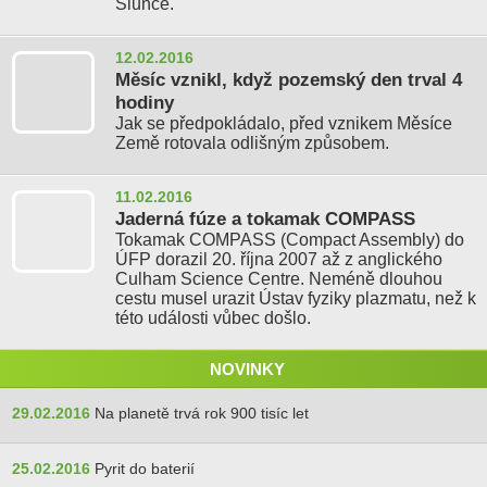
Slunce.
12.02.2016
Měsíc vznikl, když pozemský den trval 4
hodiny
Jak se předpokládalo, před vznikem Měsíce
Země rotovala odlišným způsobem.
11.02.2016
Jaderná fúze a tokamak COMPASS
Tokamak COMPASS (Compact Assembly) do
ÚFP dorazil 20. října 2007 až z anglického
Culham Science Centre. Neméně dlouhou
cestu musel urazit Ústav fyziky plazmatu, než k
této události vůbec došlo.
NOVINKY
29.02.2016
Na planetě trvá rok 900 tisíc let
25.02.2016
Pyrit do baterií