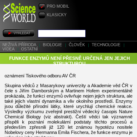
PRO MOBIL
KLASICKY
NEŽIVÁ PŘÍRODA
|
BIOLOGIE
|
ČLOVĚK
|
TECHNOLOGIE
|
VIDEA
|
OSTATNÍ
FUNKCE ENZYMŮ NENÍ PŘESNĚ URČENÁ JEN JEJICH
STRUKTUROU
oznámení Tiskového odboru AV ČR
Skupina vědců z Masarykovy univerzity a Akademie věd ČR v
čele s Jiřím Damborským a Martinem Hofem experimentálně
prokázala, že funkci enzymů ovlivňuje nejen jejich struktura, ale
také jejich vlastní dynamika a vliv okolního prostředí. Enzymy
jsou důležité přírodní látky, které urychlují chemické reakce.
Výsledky výzkumu zveřejnil prestižní vědecký časopis Nature
Chemical Biology (viz abstrakt). Čeští vědci tak významně
přispěli k poznání molekulární podstaty těchto procesů a
především zpřesnili již 120 let známou hypotézu nositele
Nobelovy ceny Hermanna Emila Fischera, že funkce enzymu je