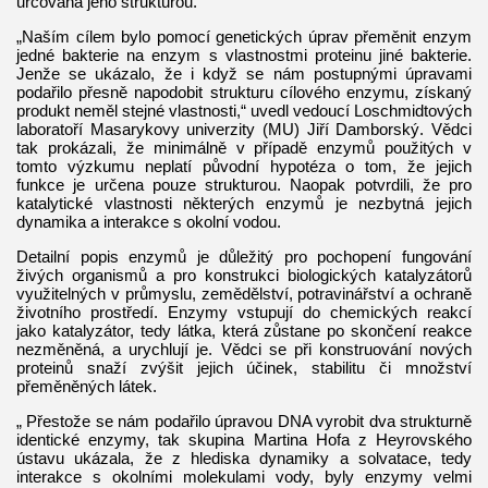
určována jeho strukturou.
„Naším cílem bylo pomocí genetických úprav přeměnit enzym
jedné bakterie na enzym s vlastnostmi proteinu jiné bakterie.
Jenže se ukázalo, že i když se nám postupnými úpravami
podařilo přesně napodobit strukturu cílového enzymu, získaný
produkt neměl stejné vlastnosti,“ uvedl vedoucí Loschmidtových
laboratoří Masarykovy univerzity (MU) Jiří Damborský. Vědci
tak prokázali, že minimálně v případě enzymů použitých v
tomto výzkumu neplatí původní hypotéza o tom, že jejich
funkce je určena pouze strukturou. Naopak potvrdili, že pro
katalytické vlastnosti některých enzymů je nezbytná jejich
dynamika a interakce s okolní vodou.
Detailní popis enzymů je důležitý pro pochopení fungování
živých organismů a pro konstrukci biologických katalyzátorů
využitelných v průmyslu, zemědělství, potravinářství a ochraně
životního prostředí. Enzymy vstupují do chemických reakcí
jako katalyzátor, tedy látka, která zůstane po skončení reakce
nezměněná, a urychlují je. Vědci se při konstruování nových
proteinů snaží zvýšit jejich účinek, stabilitu či množství
přeměněných látek.
„ Přestože se nám podařilo úpravou DNA vyrobit dva strukturně
identické enzymy, tak skupina Martina Hofa z Heyrovského
ústavu ukázala, že z hlediska dynamiky a solvatace, tedy
interakce s okolními molekulami vody, byly enzymy velmi