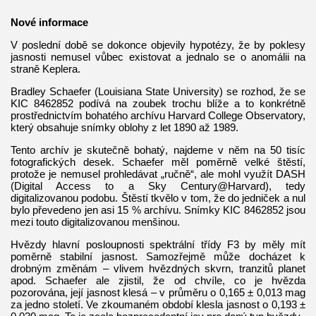
Nové informace
V poslední době se dokonce objevily hypotézy, že by poklesy
jasnosti nemusel vůbec existovat a jednalo se o anomálii na
straně Keplera.
Bradley Schaefer (Louisiana State University) se rozhod, že se
KIC 8462852 podívá na zoubek trochu blíže a to konkrétně
prostřednictvím bohatého archívu Harvard College Observatory,
který obsahuje snímky oblohy z let 1890 až 1989.
Tento archív je skutečně bohatý, najdeme v něm na 50 tisíc
fotografických desek. Schaefer měl poměrně velké štěstí,
protože je nemusel prohledávat „ručně“, ale mohl využít DASH
(Digital Access to a Sky Century@Harvard), tedy
digitalizovanou podobu. Štěstí tkvělo v tom, že do jedniček a nul
bylo převedeno jen asi 15 % archívu. Snímky KIC 8462852 jsou
mezi touto digitalizovanou menšinou.
Hvězdy hlavní posloupnosti spektrální třídy F3 by měly mít
poměrně stabilní jasnost. Samozřejmě může docházet k
drobným změnám – vlivem hvězdných skvrn, tranzitů planet
apod. Schaefer ale zjistil, že od chvíle, co je hvězda
pozorována, její jasnost klesá – v průměru o 0,165 ± 0,013 mag
za jedno století. Ve zkoumaném období klesla jasnost o 0,193 ±