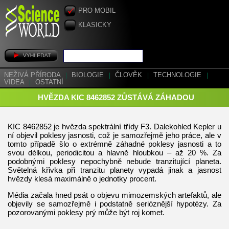
PRO MOBIL
KLASICKY
NEŽIVÁ PŘÍRODA
|
BIOLOGIE
|
ČLOVĚK
|
TECHNOLOGIE
|
VIDEA
|
OSTATNÍ
HVĚZDA KIC 8462852 ZŮSTÁVÁ ZÁHADOU
KIC 8462852 je hvězda spektrální třídy F3. Dalekohled Kepler u
ní objevil poklesy jasnosti, což je samozřejmě jeho práce, ale v
tomto případě šlo o extrémně záhadné poklesy jasnosti a to
svou délkou, periodicitou a hlavně hloubkou – až 20 %. Za
podobnými poklesy nepochybně nebude tranzitující planeta.
Světelná křivka při tranzitu planety vypadá jinak a jasnost
hvězdy klesá maximálně o jednotky procent.
Média začala hned psát o objevu mimozemských artefaktů, ale
objevily se samozřejmě i podstatně serióznější hypotézy. Za
pozorovanými poklesy prý může být roj komet.