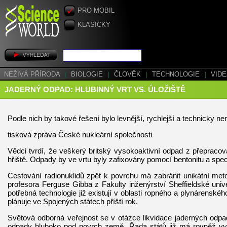
PRO MOBIL
KLASICKY
NEŽIVÁ PŘÍRODA
|
BIOLOGIE
|
ČLOVĚK
|
TECHNOLOGIE
|
VID
JADERNÝ ODPAD: HLUBINNÝ VRT VS. ÚLOŽIŠTĚ
Podle nich by takové řešení bylo levnější, rychlejší a technicky ne
tisková zpráva České nukleární společnosti
Vědci tvrdí, že veškerý britský vysokoaktivní odpad z přepracová
hřiště. Odpady by ve vrtu byly zafixovány pomocí bentonitu a spe
Cestování radionuklidů zpět k povrchu má zabránit unikátní meto
profesora Ferguse Gibba z Fakulty inženýrství Sheffieldské univ
potřebná technologie již existují v oblasti ropného a plynárenské
plánuje ve Spojených státech příští rok.
Světová odborná veřejnost se v otázce likvidace jaderných odpa
odpady hluboko pod povrch země. Řada států již má rovněž vyp