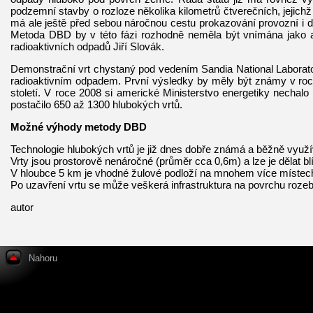
podzemní stavby o rozloze několika kilometrů čtverečních, jejic
má ale ještě před sebou náročnou cestu prokazování provozní i dl
Metoda DBD by v této fázi rozhodně neměla být vnímána jako alte
radioaktivních odpadů Jiří Slovák.
Demonstrační vrt chystaný pod vedením Sandia National Laborato
radioaktivním odpadem. První výsledky by měly být známy v roce
století. V roce 2008 si americké Ministerstvo energetiky nechal
postačilo 650 až 1300 hlubokých vrtů.
Možné výhody metody DBD
Technologie hlubokých vrtů je již dnes dobře známá a běžně využ
Vrty jsou prostorově nenáročné (průměr cca 0,6m) a lze je dělat 
V hloubce 5 km je vhodné žulové podloží na mnohem více místech,
Po uzavření vrtu se může veškerá infrastruktura na povrchu rozeb
autor
Nahoru