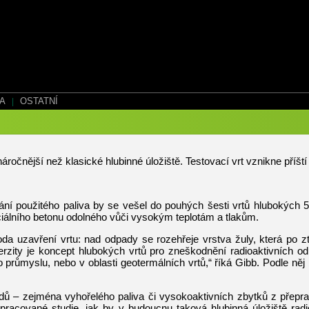
EA
|
OSTATNÍ
náročnější než klasické hlubinné úložiště. Testovací vrt vznikne příšt
ní použitého paliva by se vešel do pouhých šesti vrtů hlubokých 5 
ciálního betonu odolného vůči vysokým teplotám a tlakům.
da uzavření vrtu: nad odpady se rozehřeje vrstva žuly, která po zt
erzity je koncept hlubokých vrtů pro zneškodnění radioaktivních o
ho průmyslu, nebo v oblasti geotermálních vrtů,“ říká Gibb. Podle něj
dů – zejména vyhořelého paliva či vysokoaktivních zbytků z přeprac
racované studie, jak by v budoucnu taková hlubinná úložiště radi