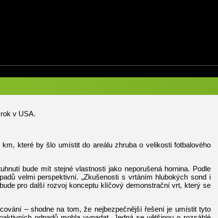
í rok v USA.
km, které by šlo umístit do areálu zhruba o velikosti fotbalového
uhnutí bude mít stejné vlastnosti jako neporušená hornina. Podle
dpadů velmi perspektivní. „Zkušenosti s vrtáním hlubokých sond i
 bude pro další rozvoj konceptu klíčový demonstrační vrt, který se
ování – shodne na tom, že nejbezpečnější řešení je umístit tyto
oaktivních odpadů mohla vypadat. Jedná se většinou o rozsáhlé