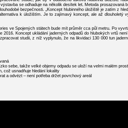
hž výstavba se odhaduje na několik desítek let. Metoda prosazovaná 
ouhodobé bezpečnosti. „Koncept hlubinného úložiště je zatím z hled
rnativa k úložištím. Je to zajímavý koncept, ale až dlouholetý výz
ries ve Spojených státech bude mít průměr cca půl metru. Po vyvrt
 2016. Koncept ukládání jaderných odpadů do hlubokých vrtů není 
o zpracovat studii, z níž vyplynulo, že na likvidaci 130 000 tun j
ívaná
blízko sebe, takže velké objemy odpadu se uloží na velmi malém pros
 což usnadňuje hledání lokality
rat a odvézt – není potřeba držet povrchový areál