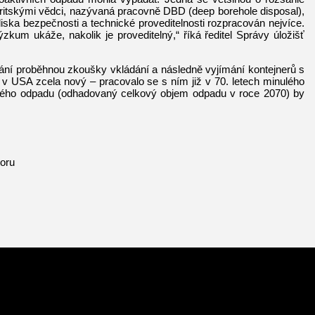
britskými vědci, nazývaná pracovně DBD (deep borehole disposal),
iska bezpečnosti a technické proveditelnosti rozpracován nejvíce.
kum ukáže, nakolik je proveditelný,“ říká ředitel Správy úložišť
ání proběhnou zkoušky vkládání a následně vyjímání kontejnerů s
v USA zcela nový – pracovalo se s ním již v 70. letech minulého
aderného odpadu (odhadovaný celkový objem odpadu v roce 2070) by
toru