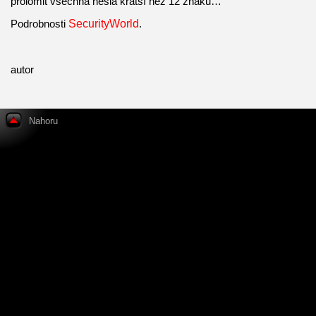
prolomit všechna hesla kratší než 12 znaků…
Podrobnosti
SecurityWorld
.
autor
Nahoru