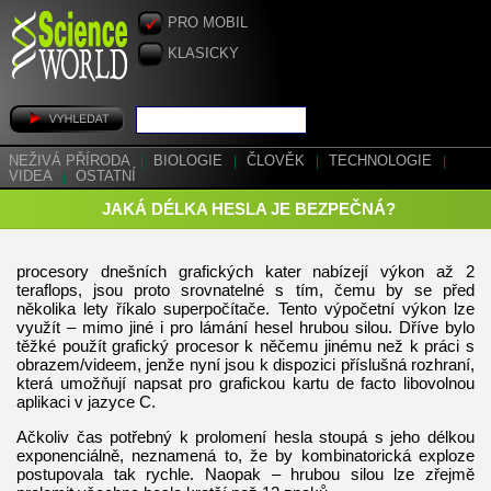
PRO MOBIL
KLASICKY
NEŽIVÁ PŘÍRODA
|
BIOLOGIE
|
ČLOVĚK
|
TECHNOLOGIE
|
VIDEA
|
OSTATNÍ
JAKÁ DÉLKA HESLA JE BEZPEČNÁ?
procesory dnešních grafických kater nabízejí výkon až 2
teraflops, jsou proto srovnatelné s tím, čemu by se před
několika lety říkalo superpočítače. Tento výpočetní výkon lze
využít – mimo jiné i pro lámání hesel hrubou silou. Dříve bylo
těžké použít grafický procesor k něčemu jinému než k práci s
obrazem/videem, jenže nyní jsou k dispozici příslušná rozhraní,
která umožňují napsat pro grafickou kartu de facto libovolnou
aplikaci v jazyce C.
Ačkoliv čas potřebný k prolomení hesla stoupá s jeho délkou
exponenciálně, neznamená to, že by kombinatorická exploze
postupovala tak rychle. Naopak – hrubou silou lze zřejmě