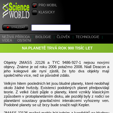
PRO MOBIL
KLASICKY
NEŽIVÁ PŘÍRODA
|
BIOLOGIE
|
ČLOVĚK
|
TECHNOLOGIE
|
VIDEA
|
OSTATNÍ
NA PLANETĚ TRVÁ ROK 900 TISÍC LET
Objekty 2MASS J2126 a TYC 9486-927-1 nejsou novými
objevy. Známe je od roku 2006 potažmo 2008. Niall Deacon a
jeho kolegové ale nyní zjistili, že tyto dva objekty mají
společného více, než se původně zdálo.
Velkým hitem posledních let jsou bludné planety, které neobíhají
okolo žádné hvězdy. Existenci podobných planet předpovídají
teorie. Z velké části půjde o planety, které vznikly klasickým
způsobem v protoplanetárním disku, ale později byly z rodící se
planetární soustavy gravitačními interakcemi vyhozeny ven.
Podobné planety se už brzy bude snažit najít Kepler.
2MASS J2126 možná mohla být jedním z kandidátů na bludnou