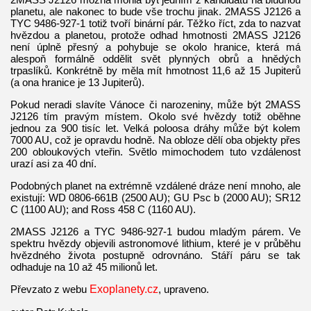
planetu, ale nakonec to bude vše trochu jinak. 2MASS J2126 a
TYC 9486-927-1 totiž tvoří binární pár. Těžko říct, zda to nazvat
hvězdou a planetou, protože odhad hmotnosti 2MASS J2126
není úplně přesný a pohybuje se okolo hranice, která má
alespoň formálně oddělit svět plynných obrů a hnědých
trpaslíků. Konkrétně by měla mít hmotnost 11,6 až 15 Jupiterů
(a ona hranice je 13 Jupiterů).
Pokud neradi slavíte Vánoce či narozeniny, může být 2MASS
J2126 tím pravým místem. Okolo své hvězdy totiž oběhne
jednou za 900 tisíc let. Velká poloosa dráhy může být kolem
7000 AU, což je opravdu hodně. Na obloze dělí oba objekty přes
200 obloukových vteřin. Světlo mimochodem tuto vzdálenost
urazí asi za 40 dní.
Podobných planet na extrémně vzdálené dráze není mnoho, ale
existují: WD 0806-661B (2500 AU); GU Psc b (2000 AU); SR12
C (1100 AU); and Ross 458 C (1160 AU).
2MASS J2126 a TYC 9486-927-1 budou mladým párem. Ve
spektru hvězdy objevili astronomové lithium, které je v průběhu
hvězdného života postupně odrovnáno. Stáří páru se tak
odhaduje na 10 až 45 milionů let.
Převzato z webu
Exoplanety.cz
, upraveno.