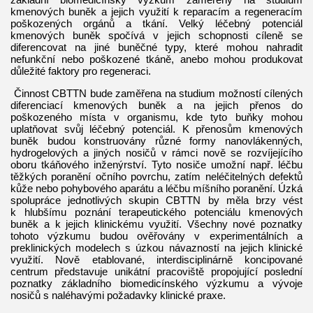
kmenových buněk a jejich využití k reparacím a regeneracím
poškozených orgánů a tkání. Velký léčebný potenciál
kmenových buněk spočívá v jejich schopnosti cíleně se
diferencovat na jiné buněčné typy, které mohou nahradit
nefunkční nebo poškozené tkáně, anebo mohou produkovat
důležité faktory pro regeneraci.
Činnost CBTTN bude zaměřena na studium možností cílených
diferenciací kmenových buněk a na jejich přenos do
poškozeného místa v organismu, kde tyto buňky mohou
uplatňovat svůj léčebný potenciál. K přenosům kmenových
buněk budou konstruovány různé formy nanovlákenných,
hydrogelových a jiných nosičů v rámci nově se rozvíjejícího
oboru tkáňového inženýrství. Tyto nosiče umožní např. léčbu
těžkých poranění očního povrchu, zatím neléčitelných defektů
kůže nebo pohybového aparátu a léčbu míšního poranění. Úzká
spolupráce jednotlivých skupin CBTTN by měla brzy vést
k hlubšímu poznání terapeutického potenciálu kmenových
buněk a k jejich klinickému využití. Všechny nové poznatky
tohoto výzkumu budou ověřovány v experimentálních a
preklinických modelech s úzkou návazností na jejich klinické
využití. Nově etablované, interdisciplinárně koncipované
centrum představuje unikátní pracoviště propojující poslední
poznatky základního biomedicínského výzkumu a vývoje
nosičů s naléhavými požadavky klinické praxe.