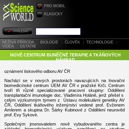
PRO MOBIL
KLASICKY
NEŽIVÁ PŘÍRODA
|
BIOLOGIE
|
ČLOVĚK
|
TECHNOLOGIE
|
VIDEA
|
OSTATNÍ
NOVÉ CENTRUM BUNĚČNÉ TERAPIE A TKÁŇOVÝCH
NÁHRAD
oznámení tiskového odboru AV ČR
Nachází se v nových prostorách navazujících na Inovační
biomedicínské centrum ÚEM AV ČR v pražské Krči. Centrum
tvoří tři různě specializované pracovní skupiny: Oddělení
transplantační imunologie doc. Vladimíra Holáně, jenž přešel s
celým výzkumným týmem z Ústavu molekulární genetiky AV
ČR, Oddělení tkáňového inženýrství vedené prof. Evženem
Amlerem a skupina Dr. Šárky Kubinové z Oddělení neurověd
prof. Evy Sykové.
Společným jmenovatelem nově vybudovaného centra je
základní biomedicínský výzkum zaměřený na studium