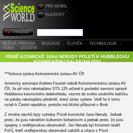
PRO MOBIL
KLASICKY
NEŽIVÁ PŘÍRODA
|
BIOLOGIE
|
ČLOVĚK
|
TECHNOLOGIE
|
VIDEA
|
OSTATNÍ
PÍSNĚ KOSMICKÉ JANA NERUDY POLETÍ K HUBBLEOVU
KOSMICKÉMU DALEKOHLEDU
***tisková zpráva Astronomické ústavu AV ČR
Americký astronaut Andrew Feustel nabídl Astronomickému ústavu AV
ČR, že při misi raketoplánu STS 125 určené k poslední servisní opravě
Hubbleova kosmického dalekohledu, vezme do svého osobního balíčku
na palubu raketoplánu předmět, který ústav vybere. Vedl ho k tomu
vztah k České republice, protože má blízké příbuzné v Brně.
Z mnoha návrhů byly vybrány Písně kosmické Jana Nerudy. Jednak
proto, že jsou národním kulturním bohatstvím a jednak proto, že jsou
spojeny s ondřejovskou observatoří. Jan Neruda byl kmotrem bratří
Fričů, kteří ondřejovskou observatoř založili a citace z Písní