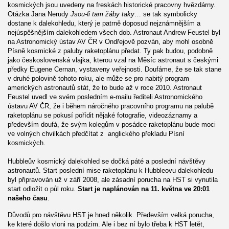
kosmických jsou uvedeny na freskách historické pracovny hvězdárny.
Otázka Jana Nerudy
Jsou-li tam žáby taky
… se tak symbolicky
dostane k dalekohledu, který je patrně doposud nejznámnějším a
nejúspěšnějším dalekohledem všech dob. Astronaut Andrew Feustel byl
na Astronomický ústav AV ČR v Ondřejově pozván, aby mohl osobně
Písně kosmické z paluby raketoplánu předat. Ty pak budou, podobně
jako československá vlajka, kterou vzal na Měsíc astronaut s českými
předky Eugene Cernan, vystaveny veřejnosti. Doufáme, že se tak stane
v druhé polovině tohoto roku, ale může se pro nabitý program
amerických astronautů stát, že to bude až v roce 2010. Astronaut
Feustel uvedl ve svém posledním e-mailu řediteli Astronomického
ústavu AV ČR, že i během náročného pracovního programu na palubě
raketoplánu se pokusí pořídit nějaké fotografie, videozáznamy a
především doufá, že svým kolegům v posádce raketoplánu bude moci
ve volných chvilkách předčítat z anglického překladu Písní
kosmických.
Hubbleův kosmický dalekohled se dočká páté a poslední návštěvy
astronautů. Start poslední mise raketoplánu k Hubbleovu dalekohledu
byl připravován už v září 2008, ale zásadní porucha na HST si vynutila
start odložit o půl roku.
Start je naplánován na 11. května ve 20:01
našeho času
.
Důvodů pro návštěvu HST je hned několik. Především velká porucha,
ke které došlo vloni na podzim. Ale i bez ní bylo třeba k HST letět,