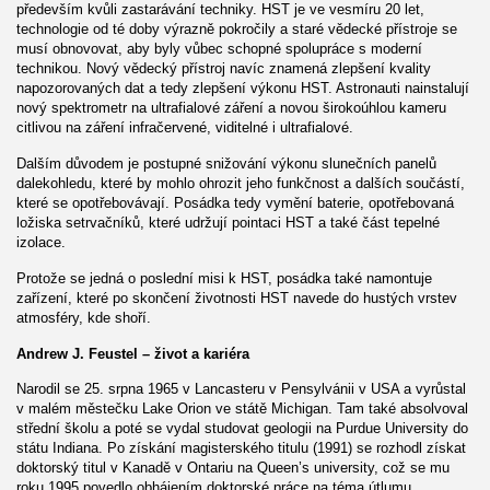
především kvůli zastarávání techniky. HST je ve vesmíru 20 let,
technologie od té doby výrazně pokročily a staré vědecké přístroje se
musí obnovovat, aby byly vůbec schopné spolupráce s moderní
technikou. Nový vědecký přístroj navíc znamená zlepšení kvality
napozorovaných dat a tedy zlepšení výkonu HST. Astronauti nainstalují
nový spektrometr na ultrafialové záření a novou širokoúhlou kameru
citlivou na záření infračervené, viditelné i ultrafialové.
Dalším důvodem je postupné snižování výkonu slunečních panelů
dalekohledu, které by mohlo ohrozit jeho funkčnost a dalších součástí,
které se opotřebovávají. Posádka tedy vymění baterie, opotřebovaná
ložiska setrvačníků, které udržují pointaci HST a také část tepelné
izolace.
Protože se jedná o poslední misi k HST, posádka také namontuje
zařízení, které po skončení životnosti HST navede do hustých vrstev
atmosféry, kde shoří.
Andrew J. Feustel – život a kariéra
Narodil se 25. srpna 1965 v Lancasteru v Pensylvánii v USA a vyrůstal
v malém městečku Lake Orion ve státě Michigan. Tam také absolvoval
střední školu a poté se vydal studovat geologii na Purdue University do
státu Indiana. Po získání magisterského titulu (1991) se rozhodl získat
doktorský titul v Kanadě v Ontariu na Queen’s university, což se mu
roku 1995 povedlo obhájením doktorské práce na téma útlumu