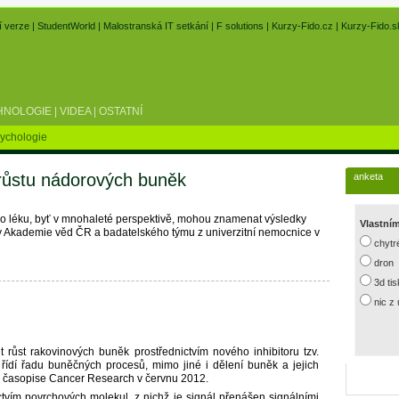
í verze
|
StudentWorld
|
Malostranská IT setkání
|
F solutions
|
Kurzy-Fido.cz
|
Kurzy-Fido.s
HNOLOGIE
|
VIDEA
|
OSTATNÍ
ychologie
 růstu nádorových buněk
anketa
ho léku, byť v mnohaleté perspektivě, mohou znamenat výsledky
Vlastní
y Akademie věd ČR a badatelského týmu z univerzitní nemocnice v
chytr
dron
3d ti
nic z
čit růst rakovinových buněk prostřednictvím nového inhibitoru tzv.
řídí řadu buněčných procesů, mimo jiné i dělení buněk a jejich
m časopise Cancer Research v červnu 2012.
tvím povrchových molekul, z nichž je signál přenášen signálními