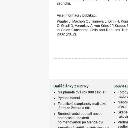
žebříčku.
Více informací v publikaci:
Waaler J, Machon O , Tumova L, Dinh H, Kor
O, Gradl D, Voronkov A, von Kries JP, Krauss
in Colon Carcinoma Cells and Reduces Tumo
2832 (2012).
Další články z rubriky
Souvisej
Na planetě trvá rok 900 tisíc let
Fotody
nádor
Pyrit do baterií
Nádor
Terestické exoplanety mají také
přes m
jádro ze železa a niklu
Skepse
Brněnští vědci popsali novou
rakovi
antarktickou bakterii
pojmenovanou po Mendelovi
Protin
světl
Američané chtějí urychlit likvidaci