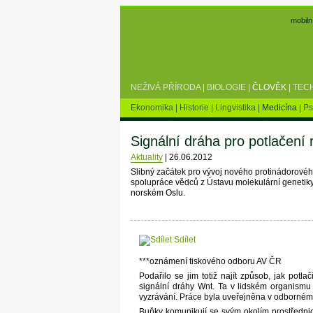
mobiln
NEŽIVÁ PŘÍRODA
|
BIOLOGIE
|
ČLOVĚK
|
TEC
Ekonomika
|
Historie
|
Lingvistika
|
Medicína
|
Ps
Signální dráha pro potlačení
Aktuality
|
26.06.2012
Slibný začátek pro vývoj nového protinádorové
spolupráce vědců z Ústavu molekulární genetik
norském Oslu.
Sdílet
***oznámení tiskového odboru AV ČR
Podařilo se jim totiž najít způsob, jak potla
signální dráhy Wnt. Ta v lidském organismu 
vyzrávání. Práce byla uveřejněna v odborné
Buňky komunikují se svým okolím prostřednic