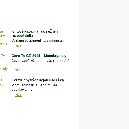
Iontové kapaliny: víc než jen
rozpouštědla
Výzkum se zaměřil na studium a ...
více
Cena TA ČR 2015 – Monokrystaly
Jak zavádět výrobu nových materiálů
na ...
více
Kouzla chytrých sojek s arašídy
Piotr Jablonski a Sangim Lee
publikovali ...
více