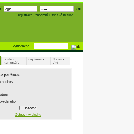
k
registrace
|
zapomněli jste své heslo?
vyhledávání
poslední
nejčtenější
Sociální
komentáře
sítě
m a používám
é hodinky
skárnu
 uvedeného
Zobrazit výsledky