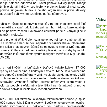
ruje patřičná odpověď na úrovni genové aktivity (např. zahájit
. Tyto signální dráhy jsou tvořeny proteiny, které si mezi sebou
 správné fungování buněk a celého organismu. A právě defekty
vratu zdravé buňky v nebezpečnou buňku nádorovou.
Videa
uňka v důsledku genových mutací ztratí mechanismy, které řídí
množit a vytváří tak ložisko primárního nádoru, které utlačuje
u se posléze začnou uvolňovat a cestovat po těle. Zabydlují se v
bávaných metastáz.
dráha proteinů Wnt. Hraje nezastupitelnou roli jak v embryonálním
í na kontrole dělení buněk, například v sliznici střeva. Nadměrná
emi jejích proteinových článků se objevuje u mnoha typů nádorů,
 střeva. Potlačení nadměrné aktivity této signální dráhy by mohlo
dorových léků proti těmto typům malignit,“ vysvětluje Mgr. Ondřej
y AV ČR.
í a norští vědci na buňkách v tkáňové kultuře kolekci 37 000
jlépe vyšla sloučenina s kódovým názvem JW55. Tato sloučenina
uluje odpověď signální dráhy Wnt. Ke studiu efektu molekuly JW55
ní buněčné linie odvozené z nádorů tlustého střeva. Při kultivaci
zorováno významné snížení aktivity dráhy Wnt, které vedlo k
ylo, že podobný efekt měla tato látka i na růst nádorů přímo ve
ice střeva nebyla u těchto myší léčbou poškozena.
s 70 000 lidí rakovinou a každým rokem na tuto nemoc (či spíše
 000 nemocných. S těmito vysokými počty onkologicky nemocných
lného evropského a u některých typů nádorů i celosvětového