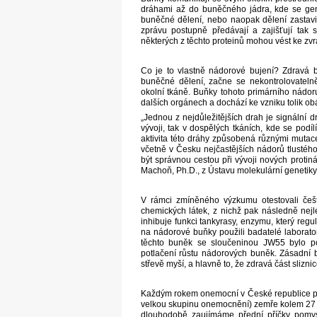
dráhami až do buněčného jádra, kde se gene
buněčné dělení, nebo naopak dělení zastavit)
zprávu postupně předávají a zajišťují tak
některých z těchto proteinů mohou vést ke z
Co je to vlastně nádorové bujení? Zdravá b
buněčné dělení, začne se nekontrolovatelně 
okolní tkáně. Buňky tohoto primárního nádor
dalších orgánech a dochází ke vzniku tolik o
„Jednou z nejdůležitějších drah je signální 
vývoji, tak v dospělých tkáních, kde se podíl
aktivita této dráhy způsobená různými mutac
včetně v Česku nejčastějších nádorů tlustého
být správnou cestou při vývoji nových protiná
Machoň, Ph.D., z Ústavu molekulární genetik
V rámci zmíněného výzkumu otestovali češt
chemických látek, z nichž pak následně ne
inhibuje funkci tankyrasy, enzymu, který reg
na nádorové buňky použili badatelé laborator
těchto buněk se sloučeninou JW55 bylo po
potlačení růstu nádorových buněk. Zásadní b
střevě myší, a hlavně to, že zdravá část slizn
Každým rokem onemocní v České republice pře
velkou skupinu onemocnění) zemře kolem 27
dlouhodobě zaujímáme přední příčky pomys