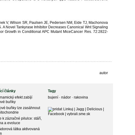
inek V, Wilson SR, Paulsen JE, Pedersen NM, Eide TJ, Machonova
 S. A Novel Tankyrase Inhibitor Decreases Canonical Wnt Signaling
r Growth in Conditional APC Mutant MiceCancer Res. 72:2822-
autor
ící články
Tagy
namický efekt zabíjí
bujení
·
nádor
·
rakovina
ové buňky
ové buňky lze zasáhnout
Linkuj
|
Jagg
|
Delicious
|
itochondrie
Facebook
|
vybrali.sme.sk
 k zázračné pilulce: stáří,
na a evoluce
ádorová látka aktivovaná
em