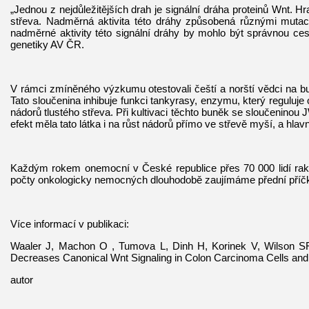
„Jednou z nejdůležitějších drah je signální dráha proteinů Wnt. Hr
střeva. Nadměrná aktivita této dráhy způsobená různými mutace
nadměrné aktivity této signální dráhy by mohlo být správnou ces
genetiky AV ČR.
V rámci zmíněného výzkumu otestovali čeští a norští vědci na 
Tato sloučenina inhibuje funkci tankyrasy, enzymu, který reguluj
nádorů tlustého střeva. Při kultivaci těchto buněk se sloučenino
efekt měla tato látka i na růst nádorů přímo ve střevě myší, a hla
Každým rokem onemocní v České republice přes 70 000 lidí ra
počty onkologicky nemocných dlouhodobě zaujímáme přední příčk
Více informací v publikaci:
Waaler J, Machon O , Tumova L, Dinh H, Korinek V, Wilson SR
Decreases Canonical Wnt Signaling in Colon Carcinoma Cells an
autor