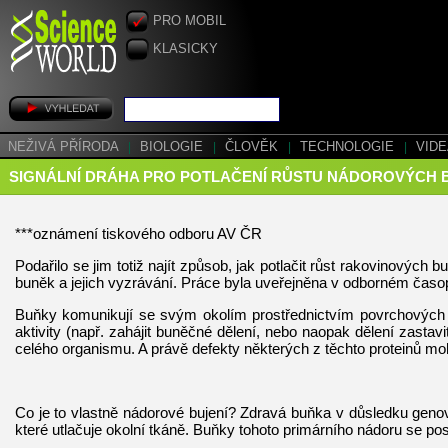
PRO MOBIL
KLASICKY
NEŽIVÁ PŘÍRODA
|
BIOLOGIE
|
ČLOVĚK
|
TECHNOLOGIE
|
VID
SIGNÁLNÍ DRÁHA PRO POTLAČENÍ RŮSTU NÁDOROVÝCH 
***oznámení tiskového odboru AV ČR
Podařilo se jim totiž najít způsob, jak potlačit růst rakovinových
buněk a jejich vyzrávání. Práce byla uveřejněna v odborném čas
Buňky komunikují se svým okolím prostřednictvím povrchových m
aktivity (např. zahájit buněčné dělení, nebo naopak dělení zastav
celého organismu. A právě defekty některých z těchto proteinů 
Co je to vlastně nádorové bujení? Zdravá buňka v důsledku genov
které utlačuje okolní tkáně. Buňky tohoto primárního nádoru se po