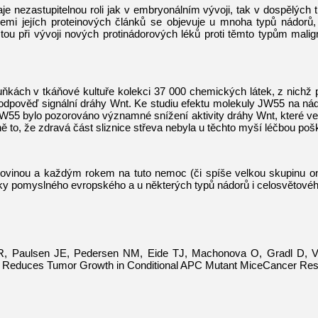
aje nezastupitelnou roli jak v embryonálním vývoji, tak v dospělých tk
mi jejích proteinových článků se objevuje u mnoha typů nádorů, 
tou při vývoji nových protinádorových léků proti těmto typům malig
buňkách v tkáňové kultuře kolekci 37 000 chemických látek, z nich
e odpověď signální dráhy Wnt. Ke studiu efektu molekuly JW55 na nád
u JW55 bylo pozorováno významné snížení aktivity dráhy Wnt, které v
vně to, že zdravá část sliznice střeva nebyla u těchto myší léčbou po
kovinou a každým rokem na tuto nemoc (či spíše velkou skupinu
y pomyslného evropského a u některých typů nádorů i celosvětovéh
, Paulsen JE, Pedersen NM, Eide TJ, Machonova O, Gradl D, Vor
d Reduces Tumor Growth in Conditional APC Mutant MiceCancer Res.