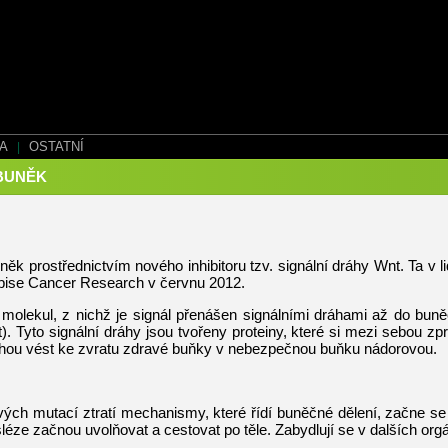
EA
|
OSTATNÍ
BUNĚK
 buněk prostřednictvím nového inhibitoru tzv. signální dráhy Wnt. Ta 
opise Cancer Research v červnu 2012.
olekul, z nichž je signál přenášen signálními dráhami až do buně
it). Tyto signální dráhy jsou tvořeny proteiny, které si mezi sebou z
mohou vést ke zvratu zdravé buňky v nebezpečnou buňku nádorovou.
ých mutací ztratí mechanismy, které řídí buněčné dělení, začne se n
sléze začnou uvolňovat a cestovat po těle. Zabydlují se v dalších or