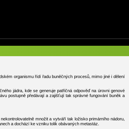
v lidském organismu řídí řadu buněčných procesů, mimo jiné i dělení
čného jádra, kde se generuje patřičná odpověď na úrovni genové
právu postupně předávají a zajišťují tak správné fungování buněk a
ekontrolovatelně množit a vytváří tak ložisko primárního nádoru,
gánech a dochází ke vzniku tolik obávaných metastáz.