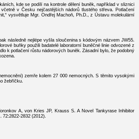
áních, kde se podílí na kontrole dělení buněk, například v sliznici
včetně v Česku nejčastějších nádorů tlustého střeva. Potlačení
nit,“ vysvětluje Mgr. Ondřej Machoň, Ph.D., z Ústavu molekulární
ž pak následně nejlépe vyšla sloučenina s kódovým názvem JW55.
orové buňky použili badatelé laboratorní buněčné linie odvozené z
edlo k potlačení růstu nádorových buněk. Zásadní bylo, že podobný
škozena.
 onemocnění) zemře kolem 27 000 nemocných. S těmito vysokými
o žebříčku.
onkov A, von Kries JP, Krauss S. A Novel Tankyrase Inhibitor
 72:2822-2832 (2012).