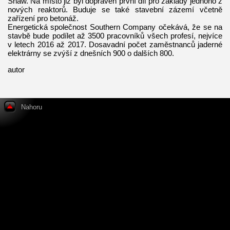
Shaw. Na místo již byl dopraven první díl pro základy jednoho z
nových reaktorů. Buduje se také stavební zázemí včetně
zařízení pro betonáž.
Energetická společnost Southern Company očekává, že se na
stavbě bude podílet až 3500 pracovníků všech profesí, nejvíce
v letech 2016 až 2017. Dosavadní počet zaměstnanců jaderné
elektrárny se zvýší z dnešních 900 o dalších 800.
autor
Nahoru