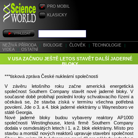
PRO MOBIL
KLASICKY
NEŽIVÁ PŘÍRODA
|
BIOLOGIE
|
ČLOVĚK
|
TECHNOLOGIE
|
VIDEA
|
OSTATNÍ
V USA ZAČNOU JEŠTĚ LETOS STAVĚT DALŠÍ JADERNÉ
BLOKY
***tisková zpráva České nukleární společnosti
V závěru letošního roku začne americká energetická
společnost Southern Company stavět nové jaderné bloky. V
současné době probíhají poslední kroky schvalovacího řízení a
očekává se, že stavba získá v termínu všechna potřebná
povolení. Jde o 3. a 4. blok jaderné elektrárny u Waynesboro ve
státě Georgia.
Nové jaderné bloky budou vybaveny reaktory AP1000
společnosti Westinghouse, která firmě Southern Company
dodala v osmdesátých letech i 1. a 2. blok elektrárny. Místo pro
stavbu a montáž nových reaktorů upravuje stavební společnost