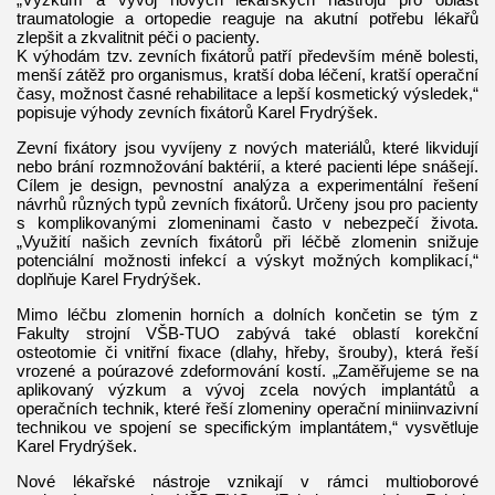
traumatologie a ortopedie reaguje na akutní potřebu lékařů
zlepšit a zkvalitnit péči o pacienty.
K výhodám tzv. zevních fixátorů patří především méně bolesti,
menší zátěž pro organismus, kratší doba léčení, kratší operační
časy, možnost časné rehabilitace a lepší kosmetický výsledek,“
popisuje výhody zevních fixátorů Karel Frydrýšek.
Zevní fixátory jsou vyvíjeny z nových materiálů, které likvidují
nebo brání rozmnožování baktérií, a které pacienti lépe snášejí.
Cílem je design, pevnostní analýza a experimentální řešení
návrhů různých typů zevních fixátorů. Určeny jsou pro pacienty
s komplikovanými zlomeninami často v nebezpečí života.
„Využití našich zevních fixátorů při léčbě zlomenin snižuje
potenciální možnosti infekcí a výskyt možných komplikací,“
doplňuje Karel Frydrýšek.
Mimo léčbu zlomenin horních a dolních končetin se tým z
Fakulty strojní VŠB-TUO zabývá také oblastí korekční
osteotomie či vnitřní fixace (dlahy, hřeby, šrouby), která řeší
vrozené a poúrazové zdeformování kostí. „Zaměřujeme se na
aplikovaný výzkum a vývoj zcela nových implantátů a
operačních technik, které řeší zlomeniny operační miniinvazivní
technikou ve spojení se specifickým implantátem,“ vysvětluje
Karel Frydrýšek.
Nové lékařské nástroje vznikají v rámci multioborové