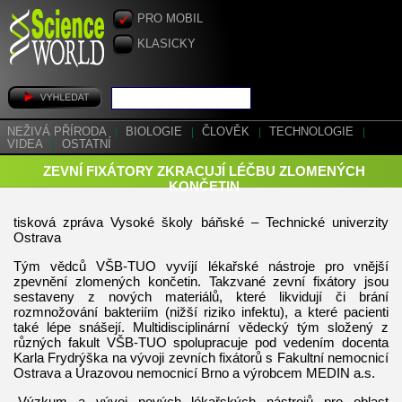
PRO MOBIL
KLASICKY
NEŽIVÁ PŘÍRODA
|
BIOLOGIE
|
ČLOVĚK
|
TECHNOLOGIE
|
VIDEA
|
OSTATNÍ
ZEVNÍ FIXÁTORY ZKRACUJÍ LÉČBU ZLOMENÝCH
KONČETIN
tisková zpráva Vysoké školy báňské – Technické univerzity
Ostrava
Tým vědců VŠB-TUO vyvíjí lékařské nástroje pro vnější
zpevnění zlomených končetin. Takzvané zevní fixátory jsou
sestaveny z nových materiálů, které likvidují či brání
rozmnožování bakteriím (nižší riziko infektu), a které pacienti
také lépe snášejí. Multidisciplinární vědecký tým složený z
různých fakult VŠB-TUO spolupracuje pod vedením docenta
Karla Frydrýška na vývoji zevních fixátorů s Fakultní nemocnicí
Ostrava a Úrazovou nemocnicí Brno a výrobcem MEDIN a.s.
„Výzkum a vývoj nových lékařských nástrojů pro oblast