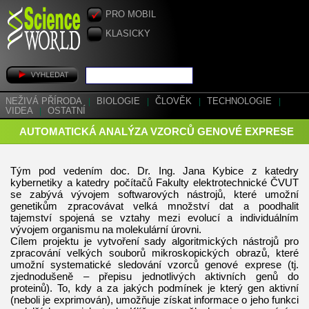
PRO MOBIL
KLASICKY
NEŽIVÁ PŘÍRODA
|
BIOLOGIE
|
ČLOVĚK
|
TECHNOLOGIE
|
VIDEA
|
OSTATNÍ
AUTOMATICKÁ ANALÝZA VZORCŮ GENOVÉ EXPRESE
Tým pod vedením doc. Dr. Ing. Jana Kybice z katedry
kybernetiky a katedry počítačů Fakulty elektrotechnické ČVUT
se zabývá vývojem softwarových nástrojů, které umožní
genetikům zpracovávat velká množství dat a poodhalit
tajemství spojená se vztahy mezi evolucí a individuálním
vývojem organismu na molekulární úrovni.
Cílem projektu je vytvoření sady algoritmických nástrojů pro
zpracování velkých souborů mikroskopických obrazů, které
umožní systematické sledování vzorců genové exprese (tj.
zjednodušeně – přepisu jednotlivých aktivních genů do
proteinů). To, kdy a za jakých podmínek je který gen aktivní
(neboli je exprimován), umožňuje získat informace o jeho funkci