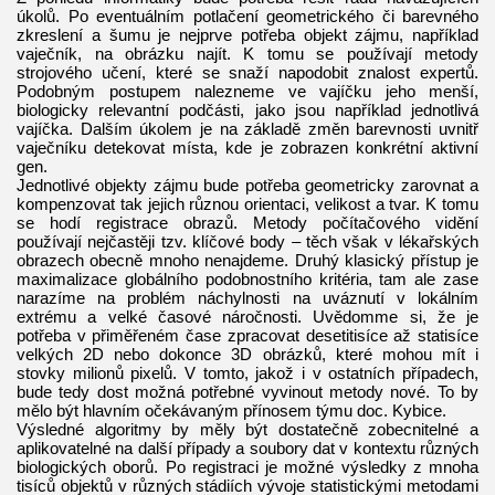
úkolů. Po eventuálním potlačení geometrického či barevného
zkreslení a šumu je nejprve potřeba objekt zájmu, například
vaječník, na obrázku najít. K tomu se používají metody
strojového učení, které se snaží napodobit znalost expertů.
Podobným postupem nalezneme ve vajíčku jeho menší,
biologicky relevantní podčásti, jako jsou například jednotlivá
vajíčka. Dalším úkolem je na základě změn barevnosti uvnitř
vaječníku detekovat místa, kde je zobrazen konkrétní aktivní
gen.
Jednotlivé objekty zájmu bude potřeba geometricky zarovnat a
kompenzovat tak jejich různou orientaci, velikost a tvar. K tomu
se hodí registrace obrazů. Metody počítačového vidění
používají nejčastěji tzv. klíčové body – těch však v lékařských
obrazech obecně mnoho nenajdeme. Druhý klasický přístup je
maximalizace globálního podobnostního kritéria, tam ale zase
narazíme na problém náchylnosti na uváznutí v lokálním
extrému a velké časové náročnosti. Uvědomme si, že je
potřeba v přiměřeném čase zpracovat desetitisíce až statisíce
velkých 2D nebo dokonce 3D obrázků, které mohou mít i
stovky milionů pixelů. V tomto, jakož i v ostatních případech,
bude tedy dost možná potřebné vyvinout metody nové. To by
mělo být hlavním očekávaným přínosem týmu doc. Kybice.
Výsledné algoritmy by měly být dostatečně zobecnitelné a
aplikovatelné na další případy a soubory dat v kontextu různých
biologických oborů. Po registraci je možné výsledky z mnoha
tisíců objektů v různých stádiích vývoje statistickými metodami