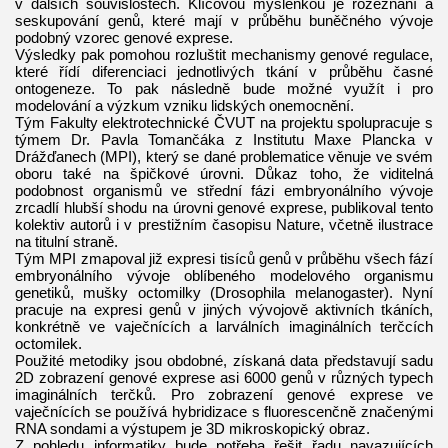
v dalších souvislostech. Klíčovou myšlenkou je rozeznání a
seskupování genů, které mají v průběhu buněčného vývoje
podobný vzorec genové exprese.
Výsledky pak pomohou rozluštit mechanismy genové regulace,
které řídí diferenciaci jednotlivých tkání v průběhu časné
ontogeneze. To pak následně bude možné využít i pro
modelování a výzkum vzniku lidských onemocnění.
Tým Fakulty elektrotechnické ČVUT na projektu spolupracuje s
týmem Dr. Pavla Tomančáka z Institutu Maxe Plancka v
Drážďanech (MPI), který se dané problematice věnuje ve svém
oboru také na špičkové úrovni. Důkaz toho, že viditelná
podobnost organismů ve střední fázi embryonálního vývoje
zrcadlí hlubší shodu na úrovni genové exprese, publikoval tento
kolektiv autorů i v prestižním časopisu Nature, včetně ilustrace
na titulní straně.
Tým MPI zmapoval již expresi tisíců genů v průběhu všech fází
embryonálního vývoje oblíbeného modelového organismu
genetiků, mušky octomilky (Drosophila melanogaster). Nyní
pracuje na expresi genů v jiných vývojově aktivních tkáních,
konkrétně ve vaječnících a larválních imaginálních terčcích
octomilek.
Použité metodiky jsou obdobné, získaná data představují sadu
2D zobrazení genové exprese asi 6000 genů v různých typech
imaginálních terčků. Pro zobrazení genové exprese ve
vaječnících se používá hybridizace s fluorescenčně značenými
RNA sondami a výstupem je 3D mikroskopický obraz.
Z pohledu informatiky bude potřeba řešit řadu navazujících