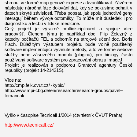
shrnout ve formě map genové exprese a kvantifikovat. Závěrem
následuje náročná fáze dolování dat, kdy se pokusíme odhalit v
datech skryté závislosti. Třeba popsat, jak spolu jednotlivé geny
interagují během vývoje octomilky. To může mít důsledek i pro
diagnostiku a léčbu v lidské medicíně.
Celý projekt je výrazně multidisciplinární a spojuje více
pracovišť. Členem týmu je například doc. Filip Železný z
katedry počítačů FEL a odborník na strojové učení doc. Boris
Flach. Důležitým výstupem projektu bude volně použitelný
software implementující vyvinuté metody, a to ve formě webové
služby nebo zásuvného modulu (pluginu), pro biology často
používaný software systém pro zpracování obrazu ImageJ.
Projekt je realizován s podporou Grantové agentury České
republiky (projekt 14-21421S).
Více na:
http://cmp.felk.cvut.cz/~kybic/
http://www.mpi-cbg.de/en/research/research-groups/pavel–
tomancak
Vyšlo v časopise Tecnicall 1/2014 (čtvrtletník ČVUT Praha)
http://www.tecnicall.cz/