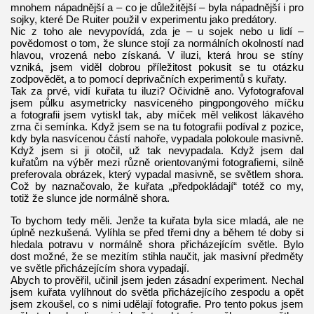
mnohem nápadnější a – co je důležitější – byla nápadnější i pro
sojky, které De Ruiter použil v experimentu jako predátory.
Nic z toho ale nevypovídá, zda je – u sojek nebo u lidí –
povědomost o tom, že slunce stojí za normálních okolností nad
hlavou, vrozená nebo získaná. V iluzi, která hrou se stíny
vzniká, jsem viděl dobrou příležitost pokusit se tu otázku
zodpovědět, a to pomocí deprivačních experimentů s kuřaty.
Tak za prvé, vidí kuřata tu iluzi? Očividně ano. Vyfotografoval
jsem půlku asymetricky nasvíceného pingpongového míčku
a fotografii jsem vytiskl tak, aby míček měl velikost lákavého
zrna či semínka. Když jsem se na tu fotografii podíval z pozice,
kdy byla nasvícenou částí nahoře, vypadala polokoule masivně.
Když jsem si ji otočil, už tak nevypadala. Když jsem dal
kuřatům na výběr mezi různě orientovanými fotografiemi, silně
preferovala obrázek, který vypadal masivně, se světlem shora.
Což by naznačovalo, že kuřata „předpokládají“ totéž co my,
totiž že slunce jde normálně shora.
To bychom tedy měli. Jenže ta kuřata byla sice mladá, ale ne
úplně nezkušená. Vylíhla se před třemi dny a během té doby si
hledala potravu v normálně shora přicházejícím světle. Bylo
dost možné, že se mezitím stihla naučit, jak masivní předměty
ve světle přicházejícím shora vypadají.
Abych to prověřil, učinil jsem jeden zásadní experiment. Nechal
jsem kuřata vylíhnout do světla přicházejícího zespodu a opět
jsem zkoušel, co s nimi udělají fotografie. Pro tento pokus jsem