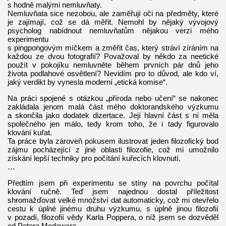
s hodně malými nemluvňaty.
Nemluvňata sice nezobou, ale zaměřují oči na předměty, které
je zajímají, což se dá měřit. Nemohl by nějaký vývojový
psycholog nabídnout nemluvňatům nějakou verzi mého
experimentu
s pingpongovým míčkem a změřit čas, který stráví zíráním na
každou ze dvou fotografií? Považoval by někdo za neetické
použít v pokojíku nemluvněte během prvních pár dnů jeho
života podlahové osvětlení? Nevidím pro to důvod, ale kdo ví,
jaký verdikt by vynesla moderní „etická komise“.
Na práci spojené s otázkou „příroda nebo učení“ se nakonec
zakládala jenom malá část mého doktorandského výzkumu
a skončila jako dodatek dizertace. Její hlavní část s ní měla
společného jen málo, tedy krom toho, že i tady figurovalo
klování kuřat.
Ta práce byla zároveň pokusem ilustrovat jeden filozofický bod
zájmu pocházející z jiné oblasti filozofie, což mi umožnilo
získání lepší techniky pro počítání kuřecích klovnutí.
…
Předtím jsem při experimentu se stíny na povrchu počítal
klování ručně. Teď jsem najednou dostal příležitost
shromažďovat velké množství dat automaticky, což mi otevřelo
cestu k úplné jinému druhu výzkumu, s úplně jinou filozofií
v pozadí, filozofií vědy Karla Poppera, o níž jsem se dozvěděl
od Petera Medawara.