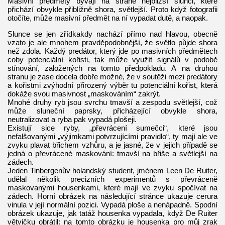
Masivní předměty bývají na straně nejbližší slunci, které
přichází obvykle přibližně shora, světlejší. Proto když fotografii
otočíte, může masivní předmět na ní vypadat dutě, a naopak.
Slunce se jen zřídkakdy nachází přímo nad hlavou, obecně
vzato je ale mnohem pravděpodobnější, že světlo půjde shora
než zdola. Každý predátor, který jde po masivních předmětech
coby potenciální kořisti, tak může využít signálů v podobě
stínování, založených na tomto předpokladu. A na druhou
stranu je zase docela dobře možné, že v soutěži mezi predátory
a kořistmi zvýhodní přirozený výběr tu potenciální kořist, která
dokáže svou masivnost „maskováním“ zakrýt.
Mnohé druhy ryb jsou svrchu tmavší a zespodu světlejší, což
může sluneční paprsky, přicházející obvykle shora,
neutralizovat a ryba pak vypadá plošeji.
Existují sice ryby, „převrácení sumečci“, které jsou
nefalšovanými „výjimkami potvrzujícími pravidlo“, ty mají ale ve
zvyku plavat břichem vzhůru, a je jasné, že v jejich případě se
jedná o převrácené maskování: tmavší na břiše a světlejší na
zádech.
Jeden Tinbergenův holandský student, jménem Leen De Ruiter,
udělal několik precizních experimentů s převráceně
maskovanými housenkami, které mají ve zvyku spočívat na
zádech. Horní obrázek na následující stránce ukazuje cerura
vinula v její normální pozici. Vypadá ploše a nenápadně. Spodní
obrázek ukazuje, jak tatáž housenka vypadala, když De Ruiter
větvičku obrátil: na tomto obrázku je housenka pro můj zrak