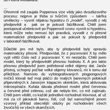
…
Ohromně mě zaujala Popperova vize vědy jako dvoufázového
procesu: nejprve je třeba si tvůrčím způsobem – takřka
umělecky – vysnít nějakou hypotézu či „model“, vyvodit z něj
předpovědi a pak se je pokusit falzifikovat. Chtěl jsem
postupovat učebnicově po Popperově vzoru: vysnít si hypotézu,
která může nebo nemusí být pravdivá, vyvodit z ní přesné
matematické předpovědi a pak se pokusit ty předpovědi
v laboratoři falzifikovat.
Důležité pro mě bylo, aby ty předpovědi byly opravdu
matematicky přesné. Předpovídat, že z pozorování X by mělo
vyjít větší číslo než z pozorování Y, mi nestačilo. Chtěl jsem
model, který by předpověděl přesnou hodnotu X. A pro takto
přesnou předpověď jsem potřeboval velké objemy dat. Janův
přístroj, schopný počítat velké objemy klovanců, mi k tomu dal
příležitost. Namísto do vyfotografovaných pingpongových
míčků klovali teď moji ptáčci do malých barevných polokoulí
připevněných k Janovým klapacím okénkům, která aktivovala
mikrospínače. Kuřata dávala přednost modré před červenou
a červené před zelenou, což ale nebylo tím, co mě zajímalo.
Chtěl jsem vědět, co každé jednotlivé rozhodnutí klovnout, ať už
má za cíl jakoukoli barvu, řídí, což byl samozřejmě jenom
vzorový příklad obecnější otázky po rozhodování všech
živočichů ve všech okamžicích.