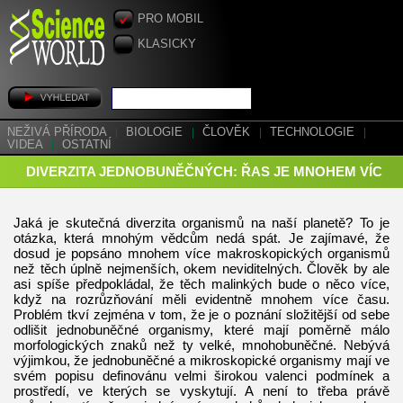
PRO MOBIL
KLASICKY
NEŽIVÁ PŘÍRODA
|
BIOLOGIE
|
ČLOVĚK
|
TECHNOLOGIE
|
VIDEA
|
OSTATNÍ
DIVERZITA JEDNOBUNĚČNÝCH: ŘAS JE MNOHEM VÍC
Jaká je skutečná diverzita organismů na naší planetě? To je
otázka, která mnohým vědcům nedá spát. Je zajímavé, že
dosud je popsáno mnohem více makroskopických organismů
než těch úplně nejmenších, okem neviditelných. Člověk by ale
asi spíše předpokládal, že těch malinkých bude o něco více,
když na rozrůzňování měli evidentně mnohem více času.
Problém tkví zejména v tom, že je o poznání složitější od sebe
odlišit jednobuněčné organismy, které mají poměrně málo
morfologických znaků než ty velké, mnohobuněčné. Nebývá
výjimkou, že jednobuněčné a mikroskopické organismy mají ve
svém popisu definovánu velmi širokou valenci podmínek a
prostředí, ve kterých se vyskytují. A není to třeba právě