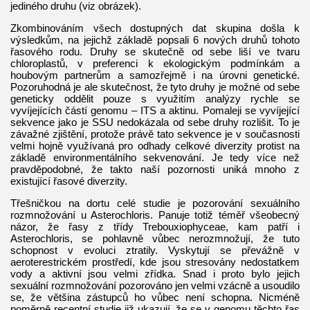
jediného druhu (viz obrázek).
Zkombinováním všech dostupných dat skupina došla k
výsledkům, na jejichž základě popsali 6 nových druhů tohoto
řasového rodu. Druhy se skutečně od sebe liší ve tvaru
chloroplastů, v preferenci k ekologickým podmínkám a
houbovým partnerům a samozřejmě i na úrovni genetické.
Pozoruhodná je ale skutečnost, že tyto druhy je možné od sebe
geneticky oddělit pouze s využitím analýzy rychle se
vyvíjejících částí genomu – ITS a aktinu. Pomaleji se vyvíjející
sekvence jako je SSU nedokázala od sebe druhy rozlišit. To je
závažné zjištění, protože právě tato sekvence je v současnosti
velmi hojně využívaná pro odhady celkové diverzity protist na
základě environmentálního sekvenování. Je tedy více než
pravděpodobné, že takto naší pozornosti uniká mnoho z
existující řasové diverzity.
Třešničkou na dortu celé studie je pozorování sexuálního
rozmnožování u Asterochloris. Panuje totiž téměř všeobecný
názor, že řasy z třídy Trebouxiophyceae, kam patří i
Asterochloris, se pohlavně vůbec nerozmnožují, že tuto
schopnost v evoluci ztratily. Vyskytují se převážně v
aeroterestrickém prostředí, kde jsou stresovány nedostatkem
vody a aktivní jsou velmi zřídka. Snad i proto bylo jejich
sexuální rozmnožování pozorováno jen velmi vzácně a usoudilo
se, že většina zástupců ho vůbec není schopna. Nicméně
poměrně recentní studie již ukazují, že se v genomu těchto řas