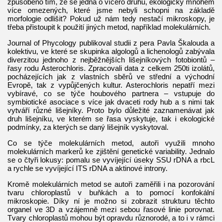
způsobeno tím, že se jedná o vícero druhů, ekologicky mnohem
více omezených, které jsme nebyli schopni na základě
morfologie odlišit? Pokud už nám tedy nestačí mikroskopy, je
třeba přistoupit k použití jiných metod, například molekulárních.
Journal of Phycology publikoval studii z pera Pavla Škalouda a
kolektivu, ve které se skupinka algologů a lichenologů zabývala
diverzitou jednoho z nejběžnějších lišejníkových fotobiontů –
řasy rodu Asterochloris. Zpracovali data z celkem 250ti izolátů,
pocházejících jak z vlastních sběrů ve střední a východní
Evropě, tak z vypůjčených kultur. Asterochloris nepatří mezi
vybíravé, co se týče houbového partnera – vstupuje do
symbiotické asociace s více jak dvaceti rody hub a s nimi tak
vytváří různé lišejníky. Proto bylo důležité zaznamenávat jak
druh lišejníku, ve kterém se řasa vyskytuje, tak i ekologické
podmínky, za kterých se daný lišejník vyskytoval.
Co se týče molekulárních metod, autoři využili mnoho
molekulárních markerů ke zjištění genetické variability. Jednalo
se o čtyři lokusy: pomalu se vyvíjející úseky SSU rDNA a rbcL
a rychle se vyvíjející ITS rDNA a aktinové introny.
Kromě molekulárních metod se autoři zaměřili i na pozorování
tvaru chloroplastů v buňkách a to pomocí konfokální
mikroskopie. Díky ní je možno si zobrazit strukturu těchto
organel ve 3D a vzájemně mezi sebou řasové linie porovnat.
Tvary chloroplastů mohou být opravdu různorodé, a to i v rámci