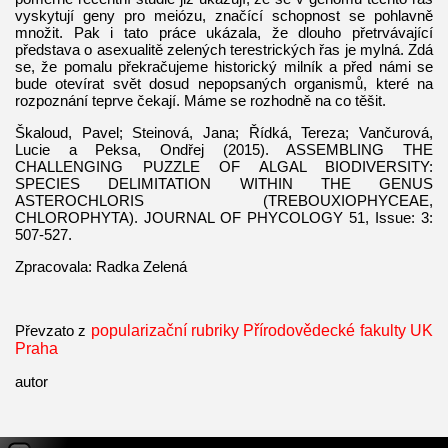
vyskytují geny pro meiózu, značící schopnost se pohlavně
množit. Pak i tato práce ukázala, že dlouho přetrvávající
představa o asexualitě zelených terestrických řas je mylná. Zdá
se, že pomalu překračujeme historický milník a před námi se
bude otevírat svět dosud nepopsaných organismů, které na
rozpoznání teprve čekají. Máme se rozhodně na co těšit.
Škaloud, Pavel; Steinová, Jana; Řídká, Tereza; Vančurová,
Lucie a Peksa, Ondřej (2015). ASSEMBLING THE
CHALLENGING PUZZLE OF ALGAL BIODIVERSITY:
SPECIES DELIMITATION WITHIN THE GENUS
ASTEROCHLORIS (TREBOUXIOPHYCEAE,
CHLOROPHYTA). JOURNAL OF PHYCOLOGY 51, Issue: 3:
507-527.
Zpracovala: Radka Zelená
Převzato z
popularizační rubriky Přírodovědecké fakulty UK
Praha
autor