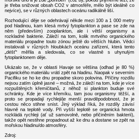
je třeba snižovat obsah CO2 v atmosféře, mělo být ideálně co
nejvíce), se v různých oblastech oceánu radikálně liší.
Rozhodující děje se odehrávají někde mezi 100 a 1 000 metry
pod hladinou, kam klesá mrtvý fytoplankton a pase se zde na
něm (především) zooplankton, ale i větší organismy a
rozkladné bakterie. Záleží na tom, kolik mrtvého organického
materiálu propadne touto zónou ještě do větších hlubin. Vědci
instalovali v různých hloubkách oceánu zařízení, která tento
„déšť“ měřila a sledovala, co se vlastně s uhynulým
fytoplanktonem děje.
Ukázalo se, že v oblasti Havaje se většina (odhad je 80 %)
organického materiálu vrátí zpět na hladinu. Naopak v severním
Pacifiku se ho ke dnu propadne skoro polovina. Příčiny rozdílu
nejsou zatím úplně jasné – možná, že záleží na tom, kde je více
rozpuštěných křemičitanů, z něhož si plankton buduje své
schránky. Kde je více křemíku, tam jsou organismy těžší, a
proto se propadají rychleji/je menší pravděpodobnost, že je
cestou něco stihne sníst. Jiný výklad říká, že rozdíly závisí
hlavně na teplotě vody. Při vyšší teplotě se organická hmota
rozkládá rychleji (ať už samovolně, nebo přičiněním bakterií),
takže opět nestihne propadnout až ke dnu a dostane se zpět na
mořskou hladinu/do atmosféry.
Zdroj: