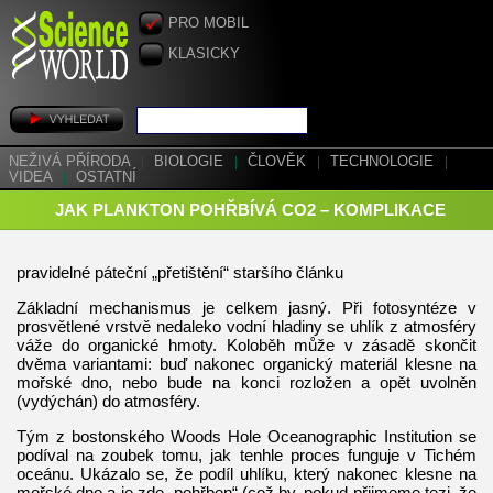
PRO MOBIL
KLASICKY
NEŽIVÁ PŘÍRODA
|
BIOLOGIE
|
ČLOVĚK
|
TECHNOLOGIE
|
VIDEA
|
OSTATNÍ
JAK PLANKTON POHŘBÍVÁ CO2 – KOMPLIKACE
pravidelné páteční „přetištění“ staršího článku
Základní mechanismus je celkem jasný. Při fotosyntéze v
prosvětlené vrstvě nedaleko vodní hladiny se uhlík z atmosféry
váže do organické hmoty. Koloběh může v zásadě skončit
dvěma variantami: buď nakonec organický materiál klesne na
mořské dno, nebo bude na konci rozložen a opět uvolněn
(vydýchán) do atmosféry.
Tým z bostonského Woods Hole Oceanographic Institution se
podíval na zoubek tomu, jak tenhle proces funguje v Tichém
oceánu. Ukázalo se, že podíl uhlíku, který nakonec klesne na
mořské dno a je zde „pohřben“ (což by, pokud přijmeme tezi, že