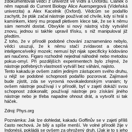
zdokumentovali vědci z univerzit ve Vídni a Oxfordu. Článek o
něm napsali do Current Biology Alice Auerspergová (Vídeňská
univerzita) a Alex Kacelnik (Oxford). Vědcům se podařilo
zachytit, že pták začal nástroje používat od chvíle, kdy si hrál s
kamínkem, který mu propadl pletivem klece tak, že se k němu
sám nemohl dostat. Obvykle si nový nástroj vždy vytvářel
znovu, jednou si takhle upravil třísku, s niž manipuloval již
předtím.
Z toho, že v přírodě podobné chování zaznamenáno nebylo,
vědci usuzují, že k němu stačí zvídavost a obecná
inteligence/velký mozek; nemusí být nijak specificky kódováno
ani naučeno. Figaro rozhodně nejednal náhodně nebo metodou
pokus-omyl. Při pozdějších experimentech bylo zřejmé, že
nástroje potřebných vlastností vytváří bez váhání, najisto.
Tento kakadu je ovšem zatím jediným zástupcem svého druhu,
u nějž se podobné schopnosti podařilo pozorovat. Zajímavé
bude zjistit, zda se vyrovná novokaledonským vranám; ty
ovšem nástroje používají i v přírodě, byť v zajetí dokáží svou
schopnost zdokonalit; používají nástroje pro získání jiného
nástroje nebo je třeba napadne ohnout drát, a vytvořit si tak
háček.
Zdroj: Phys.org
Poznámka: Jak lze dohledat, kakadu Goffinův se v zajetí příliš
často nechová. Je bílý a spíše menší. Ve volné přírodě žije v
Indonésii, pokládá se ovšem za ohrožený druh. (Jak je to s jeho