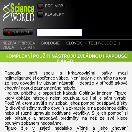
PRO MOBIL
KLASICKY
NEŽIVÁ PŘÍRODA
|
BIOLOGIE
|
ČLOVĚK
|
TECHNOLOGIE
|
VIDEA
|
OSTATNÍ
KOMPLEXNÍ POUŽITÍ NÁSTROJŮ ZVLÁDNOU I PAPOUŠCI
KAKADU
Papoušci patří spolu s krkavcovitými ptáky mezi
nejinteligentnější opeřence vůbec. Není tedy nic divného na tom,
že jsou dovední i v užívání nástrojů – třebaže v přírodě takové
chování dosud zaznamenáno nebylo.
Hrdinou příběhu je papoušek kakadu Goffinův jménem Figaro,
který dokáže nástroje nejen používat, ale i si je sám vyrábí.
Používá k tomu svůj silný zobák, jehož pomocí odštípává třísky
(z dřevěné stěny svého obydlí) a zkracuje je na potřebnou délku
nebo si různě upravuje dodávané větvičky. S jejich pomocí si
pak přitahuje a nabodává předměty, na něž ze své klece
pouhým zobanem nedosáhne.
Figaro žije v zajetí nedaleko Vídně a jeho chování