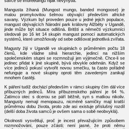
savce se imbreedingu nijak nevyhýbá.
Mangusta žíhaná (Mungost mungo, banded mongoose) je
malou promykovitou šelmou obývající především africké
savany. Výzkum byl proveden pouze u jedné jejich populace,
mangust obývajících Národní park královny Alžběty v Ugandě,
jinde může být situace odlišná. Britští a němečtí výzkumníci
sledovali po 16 let 14 skupin mangust pomocí automatických
systémů, které umožňovaly od sebe odlišovat jednotlivá zvířata.
Magusty žijí v Ugandě ve skupinách o průměrném počtu 18
členů, kde vládne silná hierarchie, jedinci na nižším
společenském stupni se rozmnožují jen výjimečně. Chce-li se
jedinec přidat k jiné skupině, bývá obvykle odehnán. Když se
více jedinců pokusí vytvořit novou smečku, ta často pořádně
nefunguje a nové skupiny oproti těm zavedeným zanikají
mnohem častěji.
K páření tudíž dochází především v rámci skupiny čím dál více
příbuzných jedinců. Míra příbuzenského páření je 64 %.
Zatímco otec s dcerou se páří běžně, syn s matkou nikoliv.
Mangusty nemají menopauzu, nicméně samičky mají kratší
průměrnou dobu života, proto zde asi existuje příslušný rozdíl
(delší doba života samců je ovšem sama o sobě neobvyklá).
Okolnosti vysvětlují, proč je incest převažujícím způsobem
rozmnožování, pouze zčásti; není jasné, že proti němu