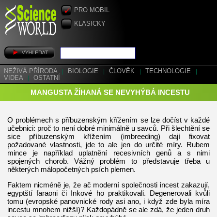
PRO MOBIL
KLASICKY
NEŽIVÁ PŘÍRODA
|
BIOLOGIE
|
ČLOVĚK
|
TECHNOLOGIE
|
VIDEA
|
OSTATNÍ
MANGUSTA ŽÍHANÁ SE NEVYHÝBÁ INCESTU
O problémech s příbuzenským křížením se lze dočíst v každé
učebnici: proč to není dobré minimálně u savců. Při šlechtění se
sice příbuzenským křížením (imbreeding) dají fixovat
požadované vlastnosti, jde to ale jen do určité míry. Rubem
mince je například uplatnění recesivních genů a s nimi
spojených chorob. Vážný problém to představuje třeba u
některých málopočetných psích plemen.
Faktem nicméně je, že ač moderní společnosti incest zakazují,
egyptští faraoni či Inkové ho praktikovali. Degenerovali kvůli
tomu (evropské panovnické rody asi ano, i když zde byla míra
incestu mnohem nižší)? Každopádně se ale zdá, že jeden druh