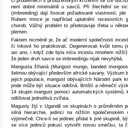
O problémech s příbuzenským křížením se lze dočíst 
není dobré minimálně u savců. Při šlechtění se si
(imbreeding) dají fixovat požadované vlastnosti, jde 
Rubem mince je například uplatnění recesivních 
chorob. Vážný problém to představuje třeba u někt
plemen.
Faktem nicméně je, že ač moderní společnosti incest 
či Inkové ho praktikovali. Degenerovali kvůli tomu 
asi ano, i když zde byla míra incestu mnohem nižší
že jeden druh savce se imbreedingu nijak nevyhýbá.
Mangusta žíhaná (Mungost mungo, banded mongoose
šelmou obývající především africké savany. Výzkum b
jejich populace, mangust obývajících Národní park k
jinde může být situace odlišná. Britští a němečtí výz
14 skupin mangust pomocí automatických systémů, 
odlišovat jednotlivá zvířata.
Magusty žijí v Ugandě ve skupinách o průměrném po
silná hierarchie, jedinci na nižším společenském 
výjimečně. Chce-li se jedinec přidat k jiné skupině, 
se více jedinců pokusí vytvořit novou smečku, ta 