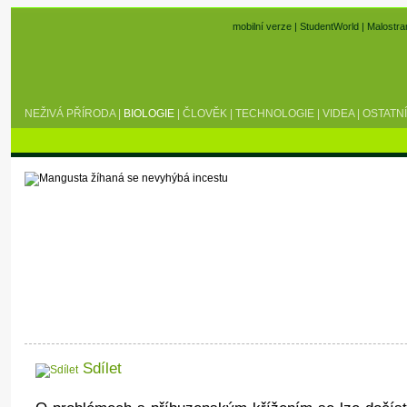
mobilní verze
|
StudentWorld
|
Malostra
NEŽIVÁ PŘÍRODA
|
BIOLOGIE
|
ČLOVĚK
|
TECHNOLOGIE
|
VIDEA
|
OSTATNÍ
Sdílet