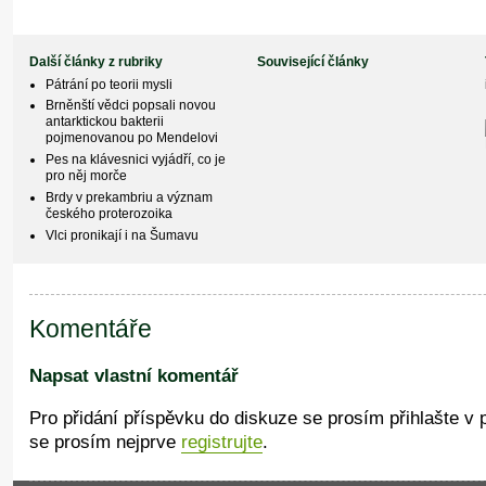
Další články z rubriky
Související články
Pátrání po teorii mysli
Brněnští vědci popsali novou
antarktickou bakterii
pojmenovanou po Mendelovi
Pes na klávesnici vyjádří, co je
pro něj morče
Brdy v prekambriu a význam
českého proterozoika
Vlci pronikají i na Šumavu
Komentáře
Napsat vlastní komentář
Pro přidání příspěvku do diskuze se prosím přihlašte v
se prosím nejprve
registrujte
.