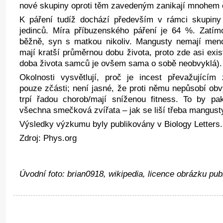
nové skupiny oproti těm zavedeným zanikají mnohem č
K páření tudíž dochází především v rámci skupiny
jedinců. Míra příbuzenského páření je 64 %. Zatím
běžně, syn s matkou nikoliv. Mangusty nemají me
mají kratší průměrnou dobu života, proto zde asi exist
doba života samců je ovšem sama o sobě neobvyklá).
Okolnosti vysvětlují, proč je incest převažující
pouze zčásti; není jasné, že proti němu nepůsobí ob
trpí řadou chorob/mají sníženou fitness. To by pa
všechna smečková zvířata – jak se liší třeba mangusty
Výsledky výzkumu byly publikovány v Biology Letters.
Zdroj: Phys.org
Úvodní foto: brian0918, wikipedia, licence obrázku pub