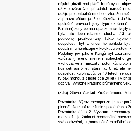
nějaké „dožití nad plán“, které by se obje
už v pravěku či u přírodních národů (troc
dožije procentuálně mnohem více žen než mu
Zajímavé přitom je, že u člověka i další
společné průvodní jevy typu extrémně d
Kalahari) ženy po menopauze např. kojily 
byla tato doba relativně dlouhá, 2-3 r
podrobněji prozkoumány. Takto kojené 
dospělosti, byť z dnešního pohledu 
sociálnímu handicapu v kolektivu vrstevní
Podobný jev jako u Kungů byl zaznamená
vzrůstá (měřeno metrem sobeckého g
vychovat větší množství potomků, proto se
kojí děti asi 5 let, starší až 8 let, ale n
dospělosti kulohlavců, ve 40 letech se do
ty pak mohou žít ještě cca 20 let). I v pří
dožívají výrazně kratšího průměrného věk
(Zdroj: Steven Austad: Proč stárneme, Mla
Poznámka: Výraz menopauza je zde použí
plodné“. Nemusí to mít nic společného s ž
Poznámka číslo 2: Výzkum menopauzy 
motivací – je žádoucí hormonálně navozo
své oprávnění, u „hormonálně mladšího“ o