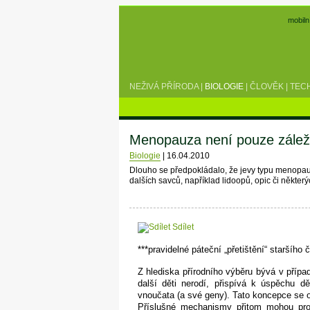
mobiln
NEŽIVÁ PŘÍRODA
|
BIOLOGIE
|
ČLOVĚK
|
TEC
Menopauza není pouze záleži
Biologie
|
16.04.2010
Dlouho se předpokládalo, že jevy typu menopauz
dalších savců, například lidoopů, opic či některý
Sdílet
***pravidelné páteční „přetištění“ staršího 
Z hlediska přírodního výběru bývá v přípa
další děti nerodí, přispívá k úspěchu d
vnoučata (a své geny). Tato koncepce se o
Příslušné mechanismy přitom mohou prob