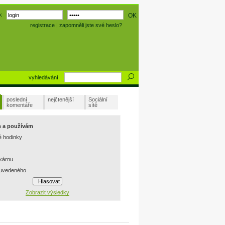
k
registrace
|
zapomněli jste své heslo?
vyhledávání
poslední
nejčtenější
Sociální
komentáře
sítě
m a používám
é hodinky
skárnu
 uvedeného
Zobrazit výsledky