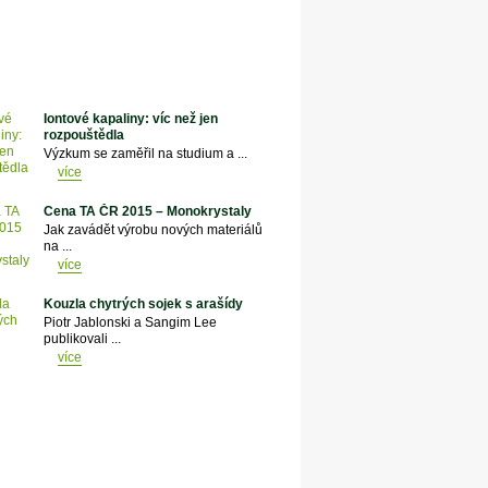
Iontové kapaliny: víc než jen
rozpouštědla
Výzkum se zaměřil na studium a ...
více
Cena TA ČR 2015 – Monokrystaly
Jak zavádět výrobu nových materiálů
na ...
více
Kouzla chytrých sojek s arašídy
Piotr Jablonski a Sangim Lee
publikovali ...
více