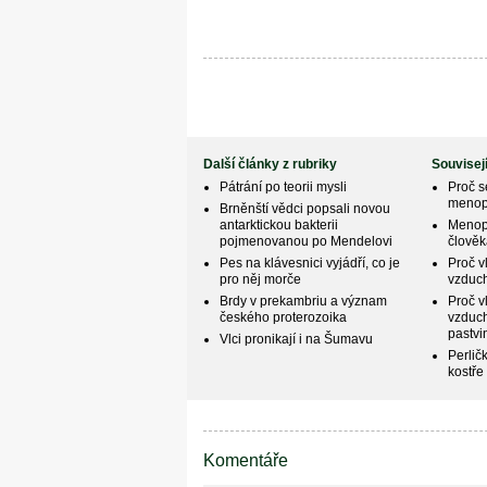
Další články z rubriky
Souvisej
Pátrání po teorii mysli
Proč s
meno
Brněnští vědci popsali novou
antarktickou bakterii
Menopa
pojmenovanou po Mendelovi
člově
Pes na klávesnici vyjádří, co je
Proč vl
pro něj morče
vzduch
Brdy v prekambriu a význam
Proč vl
českého proterozoika
vzduch
pastvi
Vlci pronikají i na Šumavu
Perlič
kostře
Komentáře