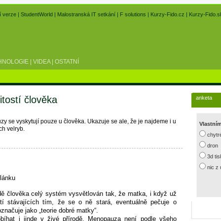
í verze
|
StudentWorld
|
Malostranská IT setkání
|
F solutions
|
Kurzy-Fido.cz
|
Kurzy-Fido.s
HNOLOGIE
|
VIDEA
|
OSTATNÍ
tostí člověka
anketa
y se vyskytují pouze u člověka. Ukazuje se ale, že je najdeme i u
Vlastní
ch velryb.
chytr
dron
3d ti
nic z
článku
dě člověka celý systém vysvětlován tak, že matka, i když už
ětí stávajících tím, že se o ně stará, eventuálně pečuje o
značuje jako „teorie dobré matky“.
íhat i jinde v živé přírodě. Menopauza není podle všeho