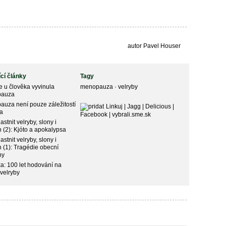
autor Pavel Houser
ící články
Tagy
e u člověka vyvinula
menopauza
·
velryby
pauza
uza není pouze záležitostí
Linkuj
|
Jagg
|
Delicious
|
ka
Facebook
|
vybrali.sme.sk
astnit velryby, slony i
 (2): Kjóto a apokalypsa
astnit velryby, slony i
 (1): Tragédie obecní
ny
ka: 100 let hodování na
 velryby