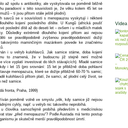
vilo až spolu s antibiotiky, ale vyskytovala se poměrně běžně
hu paradoxní v této souvislosti je, že věku kolem 45 let se
žů – ti jsou přitom stále ještě plodní).
ch savců se v souvislosti s menopauzou vyskytují i některé
Videa
louhého kojení posledního dítěte. U Kungů (africká poušť
své poslední dítě až do deseti let – ovšem i u mladších matek
oky. Důsledky extrémně dlouhého kojení přitom asi nejsou
děti se pravděpodobně zvýšenou pravděpodobností dožijí
být takovýmto maminčiným mazánkem povede ke značnému
ků.
n i u velryb kulohlavců. Jak samice stárne, doba kojení
enu to znamená, že v budoucnu již stejně není možné
 více vyplatí investovat do těch stávajících). Mladé samice
ěkdy i let 15 (pro srovnání: 15 let je přibližně doba pohlavní
stavuje menopazuza, které se dožije přibližně 60-70 % samic;
padě kulohlavců přitom platí, že samci, ač plodní celý život, se
u než samice.
dá fronta, Praha, 1999)
ván poměrně volně ve smyslu „věk, kdy samice již nejsou
ádnými cykly, např. u velryb nic takového neprobíhá.
u člověka samozřejmě probíhá především s medicínskou
vat stav „před menopauzou“? Podle Austada má tento postup
rganismu je skutečně menší pravděpodobnost úmrtí.