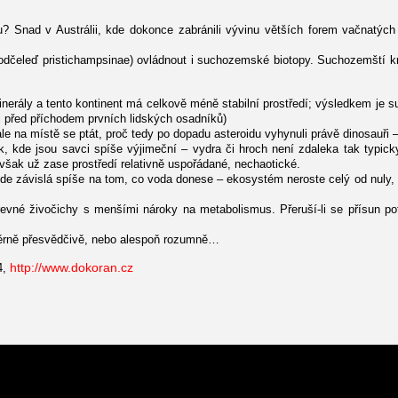
ku? Snad v Austrálii, kde dokonce zabránili vývinu větších forem vačnatýc
(podčeleď pristichampsinae) ovládnout i suchozemské biotopy. Suchozemští k
erály a tento kontinent má celkově méně stabilní prostředí; výsledkem je su
 i před příchodem prvních lidských osadníků)
le na místě se ptát, proč tedy po dopadu asteroidu vyhynuli právě dinosauři – 
k, kde jsou savci spíše výjimeční – vydra či hroch není zdaleka tak typick
e však už zase prostředí relativně uspořádané, nechaotické.
 zde závislá spíše na tom, co voda donese – ekosystém neroste celý od nuly,
revné živočichy s menšími nároky na metabolismus. Přeruší-li se přísun p
ěrně přesvědčivě, nebo alespoň rozumně…
4,
http://www.dokoran.cz