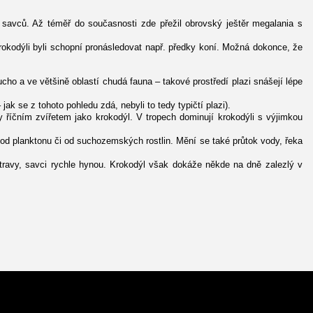
h savců. Až téměř do současnosti zde přežil obrovský ještěr megalania s
rokodýli byli schopní pronásledovat např. předky koní. Možná dokonce, že
cho a ve většině oblastí chudá fauna – takové prostředí plazi snášejí lépe
jak se z tohoto pohledu zdá, nebyli to tedy typičtí plazi).
y říčním zvířetem jako krokodýl. V tropech dominují krokodýli s výjimkou
 od planktonu či od suchozemských rostlin. Mění se také průtok vody, řeka
otravy, savci rychle hynou. Krokodýl však dokáže někde na dně zalezlý v