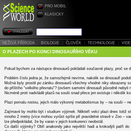
PRO MOBIL
KLASICKY
NEŽIVÁ PŘÍRODA
|
BIOLOGIE
|
ČLOVĚK
|
TECHNOLOGIE
|
VID
O PLAZECH PO KONCI DINOSAUŘÍHO VĚKU
Pokud bychom za nástupce dinosaurů pokládali současné plazy, proč se d
Problém číslo jedna je, že samozřejmě nevíme, nakolik se dinosauři podob
Možná byly prostě po zániku dinosaurů všechny vhodné niky obsazeny savci.
do příštího "velkého převratu"? (ovšem samotní dinosauři původně nebyli 
Nicméně proti nadvládě plazů na souši snad přece jen existuje i několik k
Plazi pomalu rostou, jejich málo výkonný metabolismus by – na souši – ne
Zajímavé by mohlo být i studium výjimek. Někteří velcí plazi dnes totiž
mnoho 2 metry (více mohou vyrůst spíše při pravidelné stravě v Zoo – var
lze předpokládat, že by varan v jejich konkurenci neobstál.
Co další výjimky? Obří anakondy jako největší hadi a krokodýli patří 