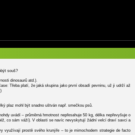
obýt souš?
osti dinosaurů atd.).
se: Třeba platí, že jaká skupina jako první obsadí pevninu, už ji udrží až
)
velký plaz mohl být snadno uštván např. smečkou psů.
 mnohdy uvádí – průměrná hmotnost nepřesahuje 50 kg, délka nepřevyšuje o
ž, co sám váží). V oblasti se navíc nevyskytují žádní velcí draví savci a
y využívají prostě svého krunýře – to je mimochodem strategie de facto