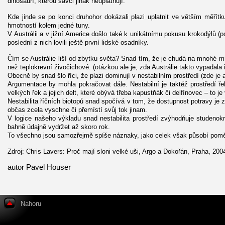
dinosauří, kterou savci jinak neuplatňují.
Kde jinde se po konci druhohor dokázali plazi uplatnit ve větším měřít
hmotností kolem jedné tuny.
V Austrálii a v jižní Americe došlo také k unikátnímu pokusu krokodýlů 
poslední z nich lovili ještě první lidské osadníky.
Čím se Austrálie liší od zbytku světa? Snad tím, že je chudá na mnohé min
než teplokrevní živočichové. (otázkou ale je, zda Austrálie takto vypadala
Obecně by snad šlo říci, že plazi dominují v nestabilním prostředí (zde je a
Argumentace by mohla pokračovat dále. Nestabilní je taktéž prostředí ře
velkých řek a jejich delt, které obývá třeba kapustňák či delfínovec – to j
Nestabilita říčních biotopů snad spočívá v tom, že dostupnost potravy je
občas zcela vyschne či přemístí svůj tok jinam.
V logice našeho výkladu snad nestabilita prostředí zvýhodňuje studenok
bahně údajně vydržet až skoro rok.
To všechno jsou samozřejmě spíše náznaky, jako celek však působí pom
Zdroj: Chris Lavers: Proč mají sloni velké uši, Argo a Dokořán, Praha, 200
autor Pavel Houser
Nahoru