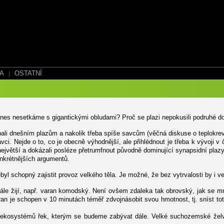
EA
|
OSTATNÍ
nes nesetkáme s gigantickými obludami? Proč se plazi nepokusili podruhé d
ali dnešním plazům a nakolik třeba spíše savcům (věčná diskuse o teplokrevn
 Nejde o to, co je obecně výhodnější, ale přihlédnout je třeba k vývoji v ča
největší a dokázali posléze přetrumfnout původně dominující synapsidní plazy
onkrétnějších argumentů.
byl schopný zajistit provoz velkého těla. Je možné, že bez vytrvalosti by i 
 stále žijí, např. varan komodský. Není ovšem zdaleka tak obrovský, jak se
an je schopen v 10 minutách téměř zdvojnásobit svou hmotnost, tj. sníst toté
do ekosystémů řek, kterým se budeme zabývat dále. Velké suchozemské želv