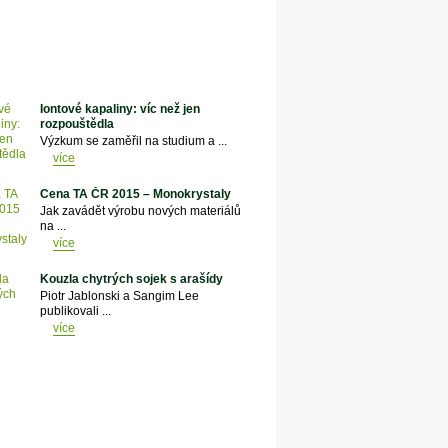
Iontové kapaliny: víc než jen
rozpouštědla
Výzkum se zaměřil na studium a ...
více
Cena TA ČR 2015 – Monokrystaly
Jak zavádět výrobu nových materiálů
na ...
více
Kouzla chytrých sojek s arašídy
Piotr Jablonski a Sangim Lee
publikovali ...
více