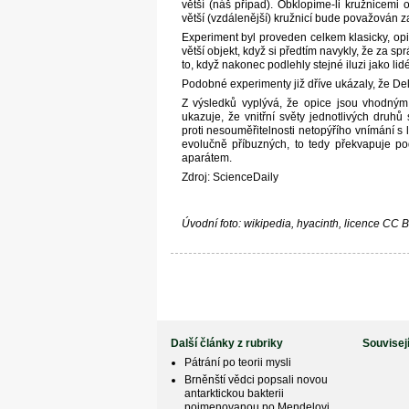
větší (náš případ). Obklopíme-li kružnicemi
větší (vzdálenější) kružnicí bude považován z
Experiment byl proveden celkem klasicky, op
větší objekt, když si předtím navykly, že za
to, když nakonec podlehly stejné iluzi jako li
Podobné experimenty již dříve ukázaly, že De
Z výsledků vyplývá, že opice jsou vhodný
ukazuje, že vnitřní světy jednotlivých dru
proti nesouměřitelnosti netopýřího vnímání s 
evolučně příbuzných, to tedy překvapuje p
aparátem.
Zdroj: ScienceDaily
Úvodní foto: wikipedia, hyacinth, licence CC 
Další články z rubriky
Souvisej
Pátrání po teorii mysli
Brněnští vědci popsali novou
antarktickou bakterii
pojmenovanou po Mendelovi