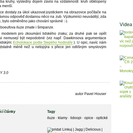
 oba kruhy, výsledný dojem závisí na vzdálenosti: kruh obklopený
a menší.
ice dostaly za úkol ukazovat joystickem na obrazovce počítače na
 správnou odpověď dostanou něco na zub. Výzkumníci neuvádějí, zda
dé, bylo odměněno jako chování správné :-).
Videa
lboeufova iluze zmate i šimpanze.
m modelem pro zkoumání lidského zraku; za druhé pak se opět
hů si nemusejí být nepodobné (viz např. Dawkinsova argumentace
lidským:
Echolokace podle Slepého hodináře
). U opic, navíc nám
odstatně méně než u netopýra s přece jen odlišným smyslovým
BY 3.0
autor Pavel Houser
ící články
Tagy
iluze
·
klamy
·
lidoopi
·
opice
·
optické
Linkuj
|
Jagg
|
Delicious
|