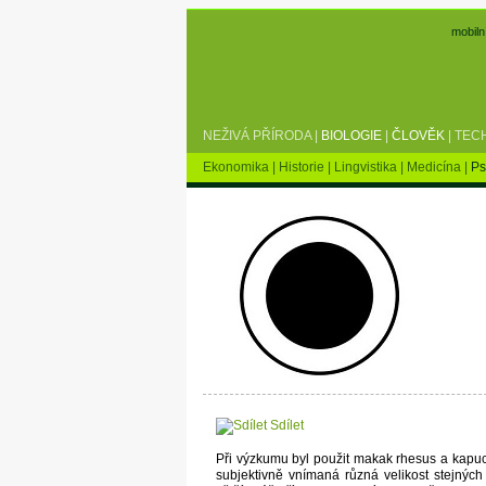
mobiln
NEŽIVÁ PŘÍRODA
|
BIOLOGIE
|
ČLOVĚK
|
TEC
Ekonomika
|
Historie
|
Lingvistika
|
Medicína
|
Ps
Sdílet
Při výzkumu byl použit makak rhesus a kapucín
subjektivně vnímaná různá velikost stejných