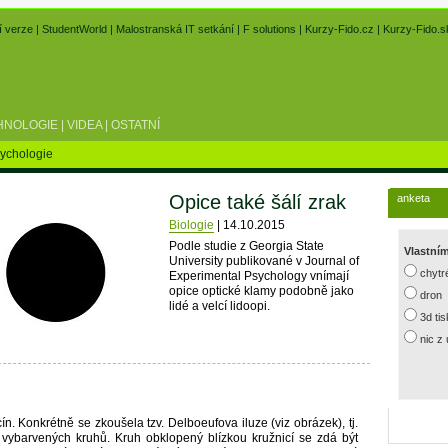
í verze
|
StudentWorld
|
Malostranská IT setkání
|
F solutions
|
Kurzy-Fido.cz
|
Kurzy-Fido.s
HNOLOGIE
|
VIDEA
|
OSTATNÍ
ychologie
Opice také šálí zrak
anketa
Biologie
|
14.10.2015
Podle studie z Georgia State
Vlastní
University publikované v Journal of
chytr
Experimental Psychology vnímají
opice optické klamy podobně jako
dron
lidé a velcí lidoopi.
3d ti
nic z
. Konkrétně se zkoušela tzv. Delboeufova iluze (viz obrázek), tj.
 vybarvených kruhů. Kruh obklopený blízkou kružnicí se zdá být