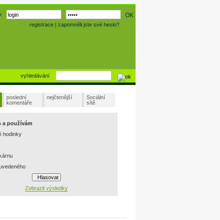
k
registrace
|
zapomněli jste své heslo?
vyhledávání
poslední
nejčtenější
Sociální
komentáře
sítě
m a používám
é hodinky
skárnu
 uvedeného
Zobrazit výsledky