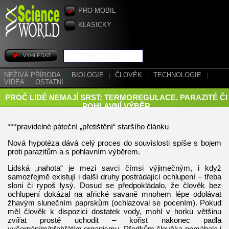
PRO MOBIL
KLASICKY
NEŽIVÁ PŘÍRODA
|
BIOLOGIE
|
ČLOVĚK
|
TECHNOLOGIE
|
VIDEA
|
OSTATNÍ
PROČ LIDÉ NEMAJÍ SRST: TERMOREGULACE, PARAZITÉ ČI
POHLAVNÍ VÝBĚR
***pravidelné páteční „přetištění“ staršího článku
Nová hypotéza dává celý proces do souvislosti spíše s bojem
proti parazitům a s pohlavním výběrem.
Lidská „nahota“ je mezi savci čímsi výjimečným, i když
samozřejmě existují i další druhy postrádající ochlupení – třeba
sloni či rypoš lysý. Dosud se předpokládalo, že člověk bez
ochlupení dokázal na africké savaně mnohem lépe odolávat
žhavým slunečním paprskům (ochlazoval se pocením). Pokud
měl člověk k dispozici dostatek vody, mohl v horku většinu
zvířat prostě uchodit – kořist nakonec padla
vyčerpáním/přehřátím organismu. Předkům člověka pomáhala i