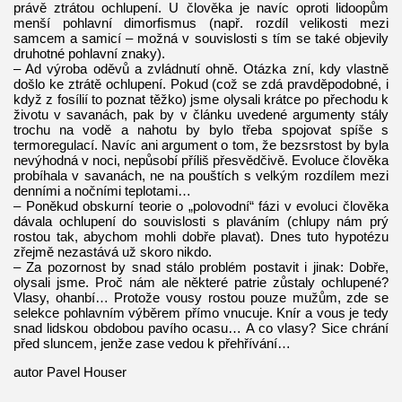
právě ztrátou ochlupení. U člověka je navíc oproti lidoopům
menší pohlavní dimorfismus (např. rozdíl velikosti mezi
samcem a samicí – možná v souvislosti s tím se také objevily
druhotné pohlavní znaky).
– Ad výroba oděvů a zvládnutí ohně. Otázka zní, kdy vlastně
došlo ke ztrátě ochlupení. Pokud (což se zdá pravděpodobné, i
když z fosílií to poznat těžko) jsme olysali krátce po přechodu k
životu v savanách, pak by v článku uvedené argumenty stály
trochu na vodě a nahotu by bylo třeba spojovat spíše s
termoregulací. Navíc ani argument o tom, že bezsrstost by byla
nevýhodná v noci, nepůsobí příliš přesvědčivě. Evoluce člověka
probíhala v savanách, ne na pouštích s velkým rozdílem mezi
denními a nočními teplotami…
– Poněkud obskurní teorie o „polovodní“ fázi v evoluci člověka
dávala ochlupení do souvislosti s plaváním (chlupy nám prý
rostou tak, abychom mohli dobře plavat). Dnes tuto hypotézu
zřejmě nezastává už skoro nikdo.
– Za pozornost by snad stálo problém postavit i jinak: Dobře,
olysali jsme. Proč nám ale některé patrie zůstaly ochlupené?
Vlasy, ohanbí… Protože vousy rostou pouze mužům, zde se
selekce pohlavním výběrem přímo vnucuje. Knír a vous je tedy
snad lidskou obdobou pavího ocasu… A co vlasy? Sice chrání
před sluncem, jenže zase vedou k přehřívání…
autor Pavel Houser