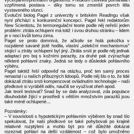
vzpřímená postava – díky tomu se zmenšil povrch těla
vystaveného slunci.
Evoluční biolog Pagel z univerzity v britském Readingu však
nyní přichází s konkurenční koncepcí. Pagel řekl redaktorům
New Scientistu, že termoregulační teorie podle něj neřeší jeden
problém: ztráta ochlupení má totiž i svou druhou stránku – lidem
je v noci kvůli tomu zima.
Pagel se proto domnívá, že ačkoliv se holá pokožka v
rozpálené savaně jistě hodila, vlastní „selekční mechanismus“
stojící u ztráty ochlupení byl jiný. Ztráta srsti je podle něj jednak
adaptací pro boj s kožními parazity, za druhé pak zvýrazňuje
některé pohlavní znaky. Jedná se tedy o důsledek pohlavního
výběru.
Pagel taktéž řeší odpověď na otázku, proč ten samý proces
nenastal i u našich příbuzných lidoopů. Podle něj šlo o to, že lidé
dokázali ztrátu srsti kompenzovat ovládnutím technologie – naši
předkové si vyráběli oděv, naučili se využívat oheň apod.
Jak teorii testovat? Snad by se dalo analyzovat, zda populace
dlouhodobě žijící v prostředí s větším množstvím parazitů jsou
také méně ochlupené…
Poznámky:
– V souvislosti s hypotetickým pohlavním výběrem by snad šlo
spekulovat, že naši předkové se také pohybovali po krajině
relativně rozptýlení a mohlo být pro ně důležité dokázat
rozeznat pohlaví na delší vzdálenost – což bylo umožněno