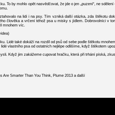
ku. To by mohlo opět nasvědčovat, že jde o jen „puzení“, ne sdělení 
čemu.
ztahovalo na lidi i na psy. Tím vzniká další otázka, zda štěkotu d
o člověka a vrčení téhož psa u misky s jídlem. Dobrovolníci v tom
těl mnohem víc.
videa)
ku. Lidé také dokáží na rozdíl od psů od sebe podle štěkotu mnohem hůř
 lidé vlastního psa od ostatních nejlépe odlišíme, když štěkotem upo
sli. Když jim zakážeme cupovat hračku, která při trhání píská, zkusí 
s Are Smarter Than You Think, Plume 2013 a další