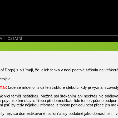
EA
|
OSTATNÍ
 Dogs) si všímají, že jejich fenka v noci poctivě štěkala na veškeré
projev.
ntax
(zde se mluví o i složité struktuře štěkotu, kdy je význam závisl
k vlci téměř neštěkají. Možná psi štěkáním ani nechtějí nic sdělovat
ím psychickém stavu. Třeba při domestikaci lidé tento způsob podporo
ní psů by tedy nějakou informaci z tohoto pohledu nést přece jen měl
– ty nejvíce domestikované na lidi ňafaly podobně jako domácí psi. I 