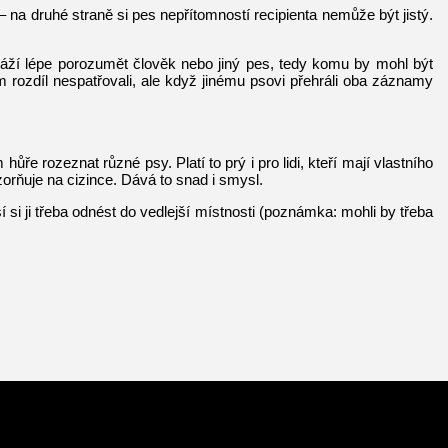
– na druhé straně si pes nepřítomností recipienta nemůže být jistý.
okáží lépe porozumět člověk nebo jiný pes, tedy komu by mohl být
 rozdíl nespatřovali, ale když jinému psovi přehráli oba záznamy
e rozeznat různé psy. Platí to prý i pro lidi, kteří mají vlastního
zorňuje na cizince. Dává to snad i smysl.
si ji třeba odnést do vedlejší místnosti (poznámka: mohli by třeba