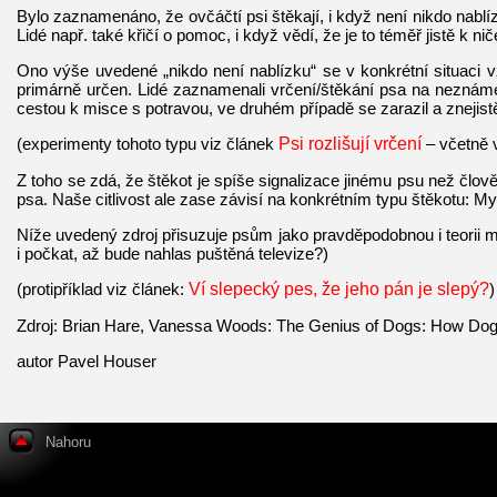
Bylo zaznamenáno, že ovčáčtí psi štěkají, i když není nikdo nablíz
Lidé např. také křičí o pomoc, i když vědí, že je to téměř jistě k ni
Ono výše uvedené „nikdo není nablízku“ se v konkrétní situaci v
primárně určen. Lidé zaznamenali vrčení/štěkání psa na neznáméh
cestou k misce s potravou, ve druhém případě se zarazil a znejis
(experimenty tohoto typu viz článek
Psi rozlišují vrčení
– včetně 
Z toho se zdá, že štěkot je spíše signalizace jinému psu než člově
psa. Naše citlivost ale zase závisí na konkrétním typu štěkotu: My
Níže uvedený zdroj přisuzuje psům jako pravděpodobnou i teorii my
i počkat, až bude nahlas puštěná televize?)
(protipříklad viz článek:
Ví slepecký pes, že jeho pán je slepý?
)
Zdroj: Brian Hare, Vanessa Woods: The Genius of Dogs: How Dog
autor Pavel Houser
Nahoru