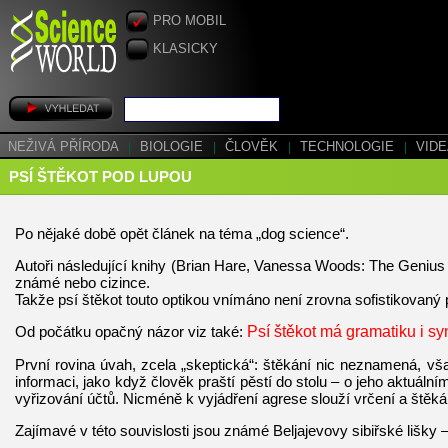
PRO MOBIL
KLASICKY
NEŽIVÁ PŘÍRODA
|
BIOLOGIE
|
ČLOVĚK
|
TECHNOLOGIE
|
VID
PSÍ ŠTĚKOT POD LUPOU
Po nějaké době opět článek na téma „dog science“.
Autoři následující knihy (Brian Hare, Vanessa Woods: The Genius of
známé nebo cizince.
Takže psí štěkot touto optikou vnímáno není zrovna sofistikovaný 
Od počátku opačný názor viz také:
Psí štěkot má gramatiku i sy
První rovina úvah, zcela „skeptická“: štěkání nic neznamená, vša
informaci, jako když člověk praští pěstí do stolu – o jeho aktuáln
vyřizování účtů. Nicméně k vyjádření agrese slouží vrčení a štěká
Zajímavé v této souvislosti jsou známé Beljajevovy sibiřské lišky 