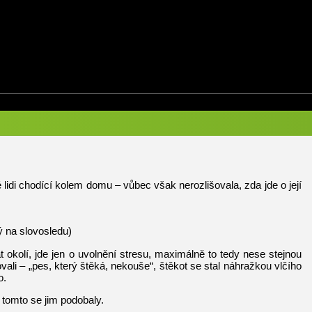
 lidi chodící kolem domu – vůbec však nerozlišovala, zda jde o její
ý na slovosledu)
 okolí, jde jen o uvolnění stresu, maximálně to tedy nese stejnou
vali – „pes, který štěká, nekouše“, štěkot se stal náhražkou vlčího
o.
v tomto se jim podobaly.