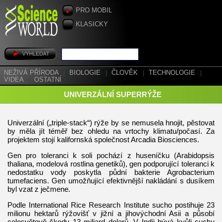
PRO MOBIL
KLASICKY
NEŽIVÁ PŘÍRODA
|
BIOLOGIE
|
ČLOVĚK
|
TECHNOLOGIE
|
VIDEA
|
OSTATNÍ
UNIVERZÁLNÍ SUPERRÝŽE
Univerzální („triple-stack“) rýže by se nemusela hnojit, pěstovat
by měla jít téměř bez ohledu na vrtochy klimatu/počasí. Za
projektem stojí kalifornská společnost Arcadia Biosciences.
Gen pro toleranci k soli pochází z huseníčku (Arabidopsis
thaliana, modelová rostlina genetiků), gen podporující toleranci k
nedostatku vody poskytla půdní bakterie Agrobacterium
tumefaciens. Gen umožňující efektivnější nakládání s dusíkem
byl vzat z ječmene.
Podle International Rice Research Institute sucho postihuje 23
milionu hektarů rýžovišť v jižní a jihovýchodní Asii a působí
celosvětově škody 13 miliard dolarů. V Indii bývá kvůli suchu