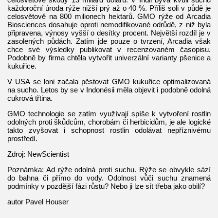
každoroční úroda rýže nižší prý až o 40 %. Příliš soli v půdě je
celosvětově na 800 milionech hektarů. GMO rýže od Arcadia
Biosciences dosahuje oproti nemodifikované odrůdě, z niž byla
připravena, výnosy vyšší o desítky procent. Největší rozdíl je v
zasolených půdách. Zatím jde pouze o tvrzení, Arcadia však
chce své výsledky publikovat v recenzovaném časopisu.
Podobně by firma chtěla vytvořit univerzální varianty pšenice a
kukuřice.
V USA se loni začala pěstovat GMO kukuřice optimalizovaná
na sucho. Letos by se v Indonésii měla objevit i podobně odolná
cukrová třtina.
GMO technologie se zatím využívají spíše k vytvoření rostlin
odolných proti škůdcům, chorobám či herbicidům, je ale logické
takto zvyšovat i schopnost rostlin odolávat nepříznivému
prostředí.
Zdroj: NewScientist
Poznámka: Ad rýže odolná proti suchu. Rýže se obvykle sází
do bahna či přímo do vody. Odolnost vůči suchu znamená
podmínky v pozdější fázi růstu? Nebo ji lze sít třeba jako obilí?
autor Pavel Houser