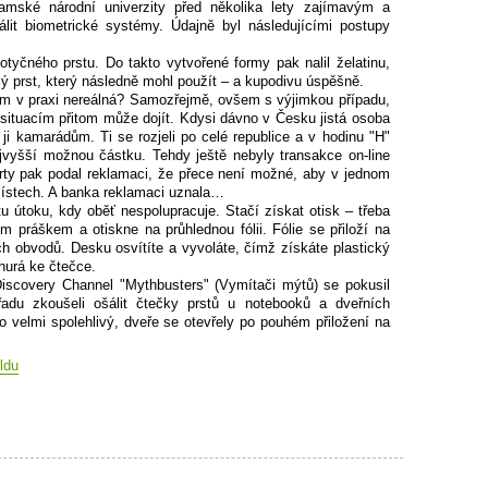
ké národní univerzity před několika lety zajímavým a
it biometrické systémy. Údajně byl následujícími postupy
otyčného prstu. Do takto vytvořené formy pak nalil želatinu,
lý prst, který následně mohl použít – a kupodivu úspěšně.
kem v praxi nereálná? Samozřejmě, ovšem s výjimkou případu,
 situacím přitom může dojít. Kdysi dávno v Česku jistá osoba
a ji kamarádům. Ti se rozjeli po celé republice a v hodinu "H"
jvyšší možnou částku. Tehdy ještě nebyly transakce on-line
arty pak podal reklamaci, že přece není možné, aby v jednom
místech. A banka reklamaci uznala…
 útoku, kdy oběť nespolupracuje. Stačí získat otisk – třeba
ým práškem a otiskne na průhlednou fólii. Fólie se přiloží na
ch obvodů. Desku osvítíte a vyvoláte, čímž získáte plastický
 hurá ke čtečce.
Discovery Channel "Mythbusters" (Vymítači mýtů) se pokusil
řadu zkoušeli ošálit čtečky prstů u notebooků a dveřních
 velmi spolehlivý, dveře se otevřely po pouhém přiložení na
ldu