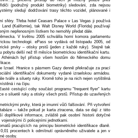
řidiči (podružný produkt biometriky) sledováni, zda nejsou
ystémy sledují dodržování trasy těchto vozidel, plánované i
ní sféry. Třeba hotel Ceasars Palace v Las Vegas ji používá
 Land (Kalifornie), tak Walt Disney World (Florida) používají
peným nepřenosným lístkem ho nemohly předat dále.
mecka. V květnu 2005 schválila horní komora parlamentu
ickou technologii. ePass se vydává od listopadu 2005, od
ické prvky – otisky prstů (jeden z každé ruky). Stejně tak
pobytu delší než tři měsíce biometrickou identifikační kartu.
v Athénách byl přístup všem hostům do Německého domu
fikace.
je Izrael. Hranice s pásmem Gazy denně překračuje za prací
peciální identifikační dokumenty vydané izraelskou armádou.
le tváře a siluety ruky. Kromě toho je na nich nejen vytištěná
místěná i na čipu.
asté cestující coby součást programu "frequent flyer" kartu
ce o siluetě ruky a otisky všech prstů. Přístup do uzavřených
metrickými prvky, která je imunní vůči falšování. Při vytvoření
atabáze – takže pokud je karta ztracena, data se dají z této
ší doplňkové informace, zvláště pak osobní historii dotyčné
 vojenskými či policejními jednotkami.
tů pracujících na principu biometrické identifikace dlaně.
0,01 procentech k odmítnutí oprávněného uživatele a jen v
né osoby.