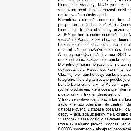
biometrické systémy. Navíc jsou jejich 
stresovaní apod. Pro zajímavost: další s
neplánované zastávky apod.
Biometrika si ale našla cestu i do komerč
pro přístup hostů do pokojů. A jak Disney
biometriku – k tomu, aby osoby se zakou
Z USA pojďme k našim sousedům: do Ně
vydávání ePassu, který obsahuje biometr
března 2007 bude obsahovat také biometr
musí mít všichni návštěvníci země s dobou 
A na olympijských hrách v roce 2004 
umožněn jen na základě biometrické identi
Biometricky nesmírně rozvinutým státem 
devadesát tisíc Palestinců, kteří mají s
Obsahují biometrické údaje otisků prstů, dá
fotografie, ale v digitalizované podobě je u
Letiště Bena Guriona v Tel Avivu má pro č
rychlého odbavení, která obsahuje informa
prostor díky ní trvá jen deset sekund.
V Iráku se vydává identifikační karta s bio
šablony je tato odeslána i do centrální d
databáze ověřit. Databáze obsahuje i dal
osoby – např. zda už někdy měla konflikt s
V Japonsku zase došlo k zavedení bankoma
Podle zkušebního provozu dochází jen v 
0,00008 procentech k akceptaci neoprávně