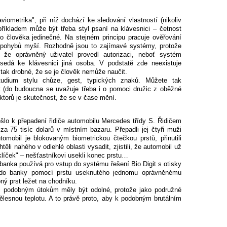
viometrika", při níž dochází ke sledování vlastností (nikoliv
říkladem může být třeba styl psaní na klávesnici – četnost
ho člověka jedinečné. Na stejném principu pracuje ověřování
pohybů myší. Rozhodně jsou to zajímavé systémy, protože
 že oprávněný uživatel provedl autorizaci, neboť systém
edá ke klávesnici jiná osoba. V podstatě zde neexistuje
tak drobné, že se je člověk nemůže naučit.
studium stylu chůze, gest, typických znaků. Můžete tak
st (do budoucna se uvažuje třeba i o pomoci družic z oběžné
ktorů je skutečnost, že se v čase mění.
šlo k přepadení řidiče automobilu Mercedes třídy S. Řidičem
za 75 tisíc dolarů v místním bazaru. Přepadli jej čtyři muži
tomobil je blokovaným biometrickou čtečkou prstů, přinutili
ěli nahého v odlehlé oblasti vysadit, zjistili, že automobil už
"klíček" – nešťastníkovi usekli konec prstu…
 banka používá pro vstup do systému řešení Bio Digit s otisky
li do banky pomocí prstu useknutého jednomu oprávněnému
ný prst ležet na chodníku.
i podobným útokům měly být odolné, protože jako podružné
tělesnou teplotu. A to právě proto, aby k podobným brutálním