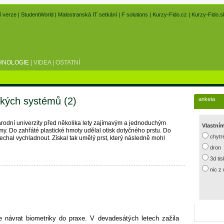
í verze
|
StudentWorld
|
Malostranská IT setkání
|
F solutions
|
Kurzy-Fido.cz
|
Kurzy-Fido.s
HNOLOGIE
|
VIDEA
|
OSTATNÍ
kých systémů (2)
anketa
ní univerzity před několika lety zajímavým a jednoduchým
Vlastní
my. Do zahřáté plastické hmoty udělal otisk dotyčného prstu. Do
chytr
nechal vychladnout. Získal tak umělý prst, který následně mohl
dron
3d ti
nic z
návrat biometriky do praxe. V devadesátých letech zažila