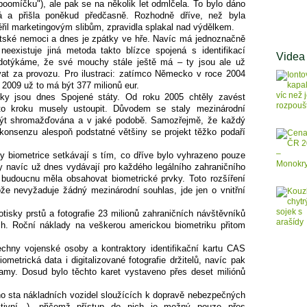
oomíčku"), ale pak se na několik let odmlčela. To bylo dáno
lá a přišla poněkud předčasně. Rozhodně dříve, než byla
il marketingovým slibům, zpravidla splakal nad výdělkem.
ětské nemoci a dnes je zpátky ve hře. Navíc má jednoznačně
eexistuje jiná metoda takto blízce spojená s identifikací
Videa
odotýkáme, že své mouchy stále ještě má – ty jsou ale už
vat za provozu. Pro ilustraci: zatímco Německo v roce 2004
e 2009 už to má být 377 milionů eur.
ky jsou dnes Spojené státy. Od roku 2005 chtěly zavést
oto kroku musely ustoupit. Důvodem se staly mezinárodní
 být shromažďována a v jaké podobě. Samozřejmě, že každý
konsenzu alespoň podstatné většiny se projekt těžko podaří
y biometrice setkávají s tím, co dříve bylo vyhrazeno pouze
y navíc už dnes vydávají pro každého legálního zahraničního
v budoucnu měla obsahovat biometrické prvky. Toto rozšíření
že nevyžaduje žádný mezinárodní souhlas, jde jen o vnitřní
isky prstů a fotografie 23 milionů zahraničních návštěvníků
ch. Roční náklady na veškerou americkou biometriku přitom
chny vojenské osoby a kontraktory identifikační kartu CAS
etrická data i digitalizované fotografie držitelů, navíc pak
ramy. Dosud bylo těchto karet vystaveno přes deset miliónů
oho sta nákladních vozidel sloužících k dopravě nebezpečných
oaktivní…), přičemž přístup do nich je možný pouze přes