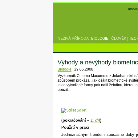
mobiln
NEŽIVÁ PŘÍRODA
|
BIOLOGIE
|
ČLOVĚK
|
TEC
Výhody a nevýhody biometric
Biologie
|
29.05.2008
Výzkumník Cutomu Macumoto z Jokohamské národ
způsobem prokázal, jak ošálit biometrické systé
takto vytvořené formy pak nalil želatinu, kterou 
použít...
Sdílet
(pokračování –
1. díl
)
Použití v praxi
Jednoznačným trendem současné doby je 