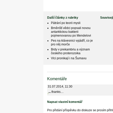
Další články z rubriky
Souvisej
Pátrání po teorii mysli
Brněnští vědci popsali novou
antarktickou bakterii
pojmenovanou po Mendelovi
Pes na klávesnici vyjádří, co je
pro něj morče
Brdy v prekambriu a význam
českého proterozoika
Vlci pronikají i na Šumavu
Komentáře
31.07.2014, 11:30
.
...
thanks....
Napsat vlastní komentář
Pro přidání příspěvku do diskuze se prosím při