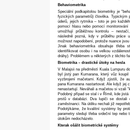
Behaviometrika
Speciální podkapitolou biometriky je "beha
fyzických parametrů) člověka. Typickým p
úderů, jejich rytmika – toto je pro každé
pomocí hlasu nebo pomocí monitorování 
umožňují průběžnou kontrolu – nestačí,
následně pozná, kdy v průběhu práce us
možnost napodobení, protože nuance jsou 
Jinak behaviometrika obsahuje třeba 
identifikovat osobu i na velkou vzdáleno
dráhy). Problémem u některých z těchto fa
Biometrika – drastické útoky na hesla
V Malajsii na předměstí Kuala Lumpuru do
byl jistý pan Kumarana, který vůz koupil 
vyzbrojení mačetami. Když zjistili, že au
pana Kumarana nastartovat. Ale když jej cht
nenastartují. Neváhali a mačetou si vzali 
Podobný případ se stal i v Římě, kde jistá
prstů v databázi. Dva lupiči se dosta
zaměstnanci. Na útěku nechali již nepotřeb
Podotýkáme, že kvalitní systémy by prot
parametry sledují třeba srdeční tep nebo 
útokům nedocházelo.
Kterak ošálit biometrické systémy