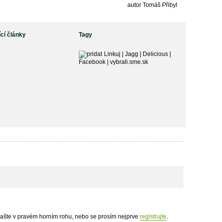
autor Tomáš Přibyl
ící články
Tagy
Linkuj
|
Jagg
|
Delicious
|
Facebook
|
vybrali.sme.sk
hlašte v pravém horním rohu, nebo se prosím nejprve
registrujte
.