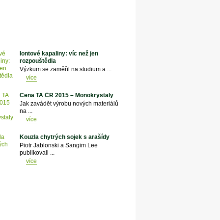
Iontové kapaliny: víc než jen
rozpouštědla
Výzkum se zaměřil na studium a ...
více
Cena TA ČR 2015 – Monokrystaly
Jak zavádět výrobu nových materiálů
na ...
více
Kouzla chytrých sojek s arašídy
Piotr Jablonski a Sangim Lee
publikovali ...
více