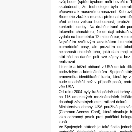
svůj boom (spíše bychom měli hovořit o "b
skutečností, že technologie byla nezra
připravena k masovému nasazení. Kdo uvěř
Biometrie zkrátka musela překonat své d
před sebou velkou budoucnost, protože n
konkrétní osoby. Na druhé straně ale p
takového charakteru, že se dají odstraňo
vydalo na biometriku 12 milionů eur, v roc
Největším světovým advokátem biometri
biometrické pasy, ale prozatím od toh
nejasnosti ohledně toho, jaká data mají
stát hájí na daném poli své zájmy a bez 
realizovat.
I turisté a běžní občané v USA se tak dík
podezřelým a kriminálníkům. Spojené stát
pracovníka identifikační kartu, která by 
bude snadnější než v případě pasů, proto
věc USA.
Od roku 2004 byly každopádně odebrány ot
na 115 amerických mezinárodních letiští
dosahují závratných osmi miliard dolarů.
Ministerstvo obrany USA používá pro vše
(Common Access Card), která obsahuje biom
jako ochranný prvek proti padělání holog
kusů.
Ve Spojených státech je také flotila jedn
materiálů (biologické, chemické, radi