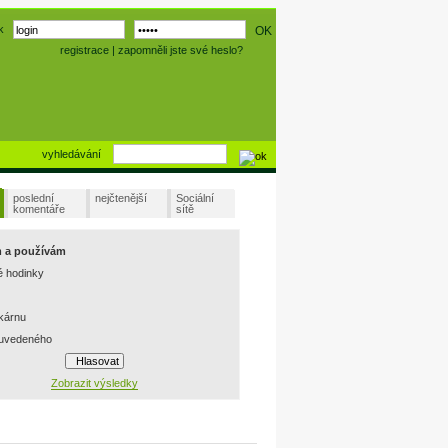
k
registrace
|
zapomněli jste své heslo?
vyhledávání
poslední
nejčtenější
Sociální
komentáře
sítě
m a používám
é hodinky
skárnu
 uvedeného
Zobrazit výsledky