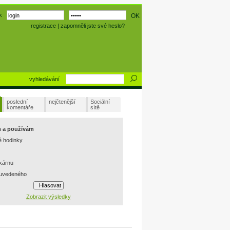
k
registrace
|
zapomněli jste své heslo?
vyhledávání
poslední
nejčtenější
Sociální
komentáře
sítě
m a používám
é hodinky
skárnu
 uvedeného
Zobrazit výsledky