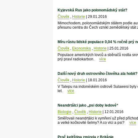
Kyjevská Rus jako polonomádský stát?
Člověk
,
Historie
| 29.01.2016
Mimochodem, polonomádským státem podle autora
přesunu centra do Čech vznikl zemědělský stá
Míru růstu lidské populace 0,04 % ročně prý n
Člověk
,
Ekonomika
,
Historie
| 25.01.2016
Populace amerických lovců a sběračů rostla sro
prý praví radiokarbon.
více
Další nový druh ostrovního člověka ala hobit?
Člověk
,
Historie
| 18.01.2016
V Talepu na indonéském ostrově Sulawesi byly o
let.
více
Neandrtálci jako „psi doby ledové“
Biologie
,
Člověk
,
Historie
| 12.01.2016
Směřovali neandrtálci k vymření už před přích
a velké kočkovité šelmy? A co vlci a psi?
více
Proč keltština zmizela z Británie