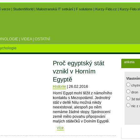
í verze
|
StudentWorld
|
Malostranská IT setkání
|
F solutions
|
Kurzy-Fido.cz
|
Kurzy-Fido.s
HNOLOGIE
|
VIDEA
|
OSTATNÍ
ychologie
Proč egyptský stát
anketa
vznikl v Horním
Egyptě
Vlastní
chytr
Historie
| 26.02.2016
dron
Horní Egypt mohl těžit z námořního
kontaktu s Mezopotámií. Jednotný
3d ti
stát v deltě Nilu možná nikdy
nic z
neexistoval, alespoň po něm
nemáme žádné stopy. Sjednocení
země mělo povahu připojování
malých státečků v Dolním Egyptě.
více