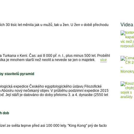
Videa
ch 30 tisíc let měnila jak u mužů, tak u žen. U žen v době přechodu
 Turkana v Keni. Čas: asi 8 000 př. n. l., plus minus 500 let. Proběhl
Válka je mnohem starší než neolit a nevede se jen o majetek.
více
oby stavitelů pyramid
eologická expedice Českého egyptologického ústavu Filozofické
žním Abúsíru nový nečekaný objev. V průběhu podzimní expedice 2015
 Její stáří je datováno do doby přelomu 3. a 4. dynastie (2550 let
ch dob
el ze světa teprve před asi 100 000 lety. "King Kong" prý de facto