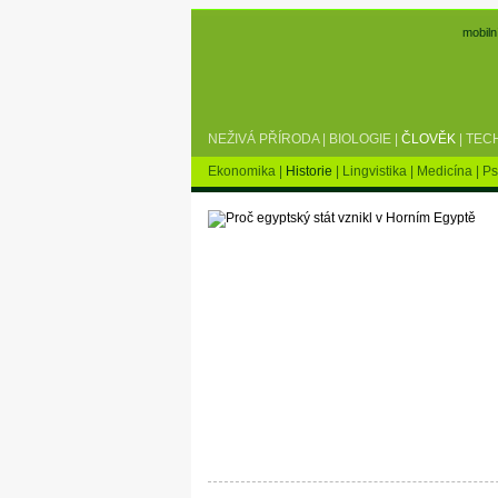
mobiln
NEŽIVÁ PŘÍRODA
|
BIOLOGIE
|
ČLOVĚK
|
TEC
Ekonomika
|
Historie
|
Lingvistika
|
Medicína
|
Ps