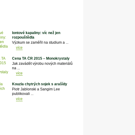
Iontové kapaliny: víc než jen
rozpouštědla
Výzkum se zaměřil na studium a ...
více
Cena TA ČR 2015 – Monokrystaly
Jak zavádět výrobu nových materiálů
na ...
více
Kouzla chytrých sojek s arašídy
Piotr Jablonski a Sangim Lee
publikovali ...
více