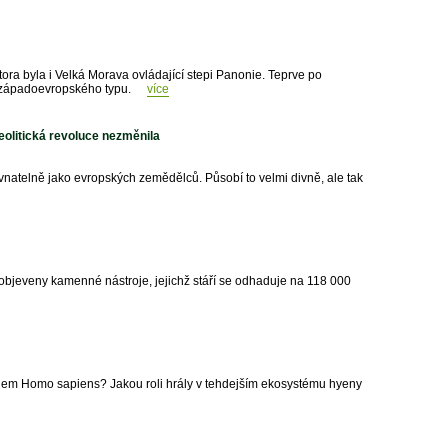
 byla i Velká Morava ovládající stepi Panonie. Teprve po
t západoevropského typu.
více
eolitická revoluce nezměnila
vnatelně jako evropských zemědělců. Působí to velmi divně, ale tak
bjeveny kamenné nástroje, jejichž stáří se odhaduje na 118 000
odem Homo sapiens? Jakou roli hrály v tehdejším ekosystému hyeny