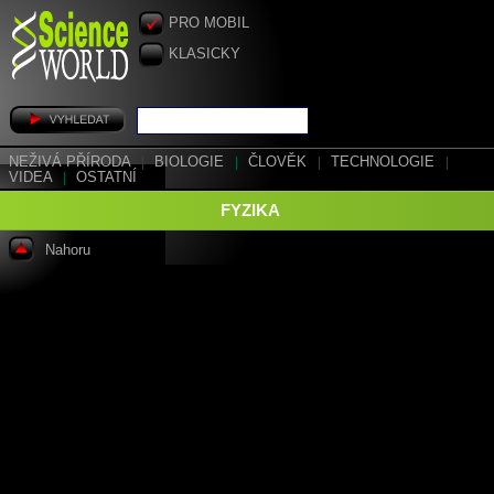
PRO MOBIL
KLASICKY
NEŽIVÁ PŘÍRODA
|
BIOLOGIE
|
ČLOVĚK
|
TECHNOLOGIE
|
VIDEA
|
OSTATNÍ
FYZIKA
Nahoru