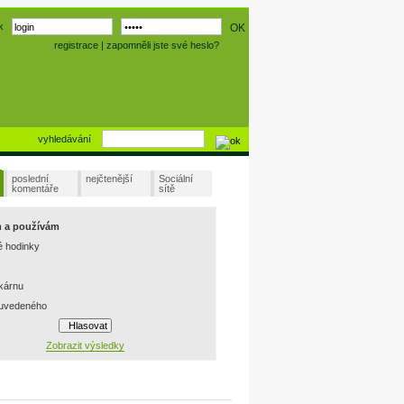
k
registrace
|
zapomněli jste své heslo?
vyhledávání
poslední
nejčtenější
Sociální
komentáře
sítě
m a používám
é hodinky
skárnu
 uvedeného
Zobrazit výsledky