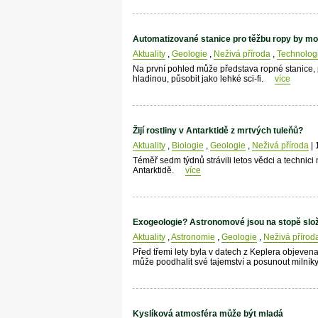
Automatizované stanice pro těžbu ropy by mo
Aktuality
,
Geologie
,
Neživá příroda
,
Technolog
Na první pohled může představa ropné stanice, 
hladinou, působit jako lehké sci-fi.
více
Žijí rostliny v Antarktidě z mrtvých tuleňů?
Aktuality
,
Biologie
,
Geologie
,
Neživá příroda
| 
Téměř sedm týdnů strávili letos vědci a technic
Antarktidě.
více
Exogeologie? Astronomové jsou na stopě slož
Aktuality
,
Astronomie
,
Geologie
,
Neživá přírod
Před třemi lety byla v datech z Keplera objeve
může poodhalit své tajemství a posunout milník
Kyslíková atmosféra může být mladá