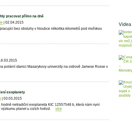
hly pracovat přímo na dně
ie
| 02.04.2015
Videa
pracující bez obsluhy v hloubce několika kilometrů pod mořskou
16.03.2015
i na polární stanici Masarykovy univerzity na ostrově Jamese Rosse v
ení exoplanety
a
| 03.03.2015
na hodně netradiční exoplaneta KIC 12557548 b, která nám nyní
y výzkumu planet u cizích hvězd.
více