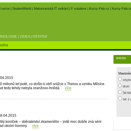
í verze
|
StudentWorld
|
Malostranská IT setkání
|
F solutions
|
Kurzy-Fido.cz
|
Kurzy-Fido.s
HNOLOGIE
|
VIDEA
|
OSTATNÍ
atika
anketa
Vlastní
.04.2015
chytr
 milionů let poté, co došlo k obří srážce s Theiou a vzniku Měsíce.
dron
okud tedy tehdy nebyla oranžovo-hnědá.
více
3d ti
nic z
08.04.2015
lý koníček – sběratelství zkamenělin – jistě moc dobře zná sérii
ad okolní horniny.
více