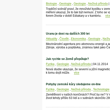
Biologie
,
Geologie
,
Geologie
,
Neživá příroda
|
Tradiční scénář praví, že množství kyslíku v zem
měření ukazují, že to tak být nemusí. Z toho se
forem života v době Ediakary a v kambriu.
víc
Uranu je dost na dalších 300 let
Aktuality
,
Člověk
,
Ekonomika
,
Geologie
,
Neživ
Mezinárodní agentura pro atomovou energii a a
Zdroje, výroba a poptávka, známou také jako Č
Jak rychle se Země přepóluje?
Fyzika
,
Geologie
,
Neživá příroda
| 04.11.2014
Nová studie ukazuje, že severní a jižní magneti
k tomu dojít může.
více
Pohyby zemské kůry sledujeme on-line
Fyzika
,
Geologie
,
Neživá příroda
,
Technologie
Zemětřesní v našich končinách? Proč by ne? V r
život tehdy přišlo 63 lidí a v sutinách skončilo