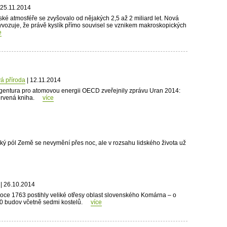
 25.11.2014
ské atmosféře se zvyšovalo od nějakých 2,5 až 2 miliard let. Nová
 vyvozuje, že právě kyslík přímo souvisel se vznikem makroskopických
e
á příroda
| 12.11.2014
gentura pro atomovou energii OECD zveřejnily zprávu Uran 2014:
ervená kniha.
více
cký pól Země se nevymění přes noc, ale v rozsahu lidského života už
| 26.10.2014
oce 1763 postihly veliké otřesy oblast slovenského Komárna – o
 280 budov včetně sedmi kostelů.
více