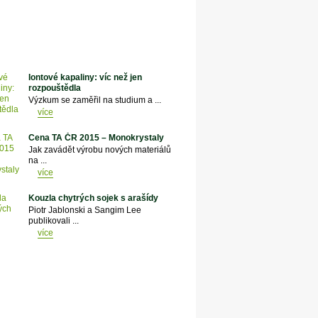
Iontové kapaliny: víc než jen
rozpouštědla
Výzkum se zaměřil na studium a ...
více
Cena TA ČR 2015 – Monokrystaly
Jak zavádět výrobu nových materiálů
na ...
více
Kouzla chytrých sojek s arašídy
Piotr Jablonski a Sangim Lee
publikovali ...
více