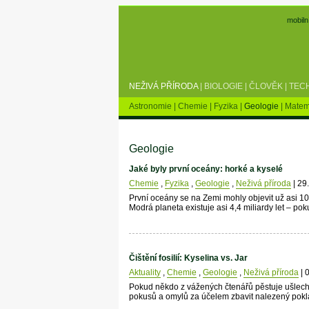
mobiln
NEŽIVÁ PŘÍRODA
|
BIOLOGIE
|
ČLOVĚK
|
TEC
Astronomie
|
Chemie
|
Fyzika
|
Geologie
|
Matem
Geologie
Jaké byly první oceány: horké a kyselé
Chemie
,
Fyzika
,
Geologie
,
Neživá příroda
| 29
První oceány se na Zemi mohly objevit už asi 100
Modrá planeta existuje asi 4,4 miliardy let – p
Čištění fosilií: Kyselina vs. Jar
Aktuality
,
Chemie
,
Geologie
,
Neživá příroda
| 
Pokud někdo z vážených čtenářů pěstuje ušlechti
pokusů a omylů za účelem zbavit nalezený pokl