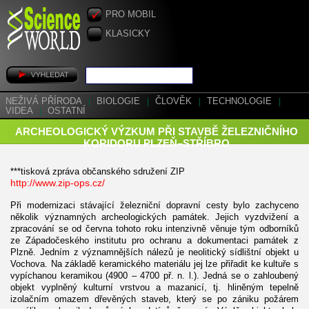
PRO MOBIL
KLASICKY
NEŽIVÁ PŘÍRODA
|
BIOLOGIE
|
ČLOVĚK
|
TECHNOLOGIE
|
VIDEA
|
OSTATNÍ
ARCHEOLOGICKÝ VÝZKUM PŘI STAVBĚ ŽELEZNIČNÍHO
KORIDORU PLZEŇ–STŘÍBRO
***tisková zpráva občanského sdružení ZIP
http://www.zip-ops.cz/
Při modernizaci stávající železniční dopravní cesty bylo zachyceno
několik významných archeologických památek. Jejich vyzdvižení a
zpracování se od června tohoto roku intenzivně věnuje tým odborníků
ze Západočeského institutu pro ochranu a dokumentaci památek z
Plzně. Jedním z významnějších nálezů je neolitický sídlištní objekt u
Vochova. Na základě keramického materiálu jej lze přiřadit ke kultuře s
vypíchanou keramikou (4900 – 4700 př. n. l.). Jedná se o zahloubený
objekt vyplněný kulturní vrstvou a mazanicí, tj. hliněným tepelně
izolačním omazem dřevěných staveb, který se po zániku požárem