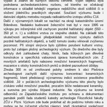
vypálil a zbarvil do různých odstínů červené. Výplň objektu byla
podrobena archeobotanickému rozboru, od kterého se očekávají
informace o skladbě tehdejší vegetace nejbližšího okolí sídliště či o
složení jídelníčku pravěkých obyvatel. Součástí výzkumu bude i
datování objektu metodou rozpadu radioaktivního izotopu uhlíku C14.
Další z významných lokalit se nachází na okraji katastrálního území
Bdeněves. Nedaleko budované železniční trati byl v roce 1995 ve
výkopu pro inženýrské sítě zachycen pozdně halštatský objekt (550 –
350 př. n. l.) a sídlištní vrstva ze stejného období. Na základě této
skutečnosti archeologové předpokládali možnost výskytu dalších
pozdně halštatských objektů, a tudíž tomuto úseku věnovali zvýšenou
pozornost. Při strojní skrývce bylo zjištěno porušení kulturní vrstvy,
proto byl zahájen plošný archeologický výzkum. Do dnešního dne byly
odkryty dvě zahloubené chaty, hliník, řada kůlových jam dřevěné
konstrukce a specifická valounová úprava komunikačních zón. Z
movitých artefaktů bylo nalezeno množství keramických fragmentů,
mazanice s otisky konstrukčních prvků a drobné pazourkové úštěpy.
Zhruba 300 m od zmiňované polohy směrem k obci Plešnice
archeologové zachytili další výraznou koncentraci keramických
fragmentů, které představují významnou indicii existence pravěkého
sídliště. Již v počátcích archeologického výzkumu této plochy bylo
získáno velké množství pravěké, prozatím blíže nedatované keramiky,
a surovina pro výrobu štípané industrie. Na výzkumu se kromě
odborníků ze Západočeského institutu pro ochranu a dokumentaci
památek podílí řada studentů katedry archeologie Filozofické fakulty
ZČU v Plzni. Výzkum zde bude probíhat až do podzimu tohoto roku a
mohou se ho zúčastnit všichni zájemci, kteří zkontaktují společnost