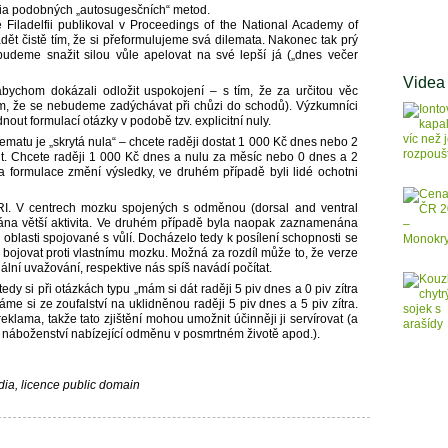
dia podobných „autosugesčních“ metod.
Filadelfii publikoval v Proceedings of the National Academy of
dět čistě tím, že si přeformulujeme svá dilemata. Nakonec tak prý
udeme snažit silou vůle apelovat na své lepší já („dnes večer
Videa
abychom dokázali odložit uspokojení – s tím, že za určitou věc
m, že se nebudeme zadýchávat při chůzi do schodů). Výzkumníci
nout formulací otázky v podobě tzv. explicitní nuly.
ematu je „skrytá nula“ – chcete raději dostat 1 000 Kč dnes nebo 2
t. Chcete raději 1 000 Kč dnes a nulu za měsíc nebo 0 dnes a 2
 formulace změní výsledky, ve druhém případě byli lidé ochotni
I. V centrech mozku spojených s odměnou (dorsal and ventral
ána větší aktivita. Ve druhém případě byla naopak zaznamenána
ře, oblasti spojované s vůlí. Docházelo tedy k posílení schopnosti se
 a bojovat proti vlastnímu mozku. Možná za rozdíl může to, že verze
onální uvažování, respektive nás spíš navádí počítat.
dy si při otázkách typu „mám si dát raději 5 piv dnes a 0 piv zítra
 si ze zoufalství na uklidněnou raději 5 piv dnes a 5 piv zítra.
eklama, takže tato zjištění mohou umožnit účinněji ji servírovat (a
ing, náboženství nabízející odměnu v posmrtném životě apod.).
ia, licence public domain