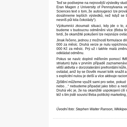
Teď se podívejme na nejnovější výsledky stu
Eran Magen z University of Pennsylvania ve 
Sciences text o tom, že autosugesci lze prová
dosáhneme lepších výsledků, než když se b
nesníš půl kila čokolády“).
Výzkumníci zkoumali situaci, kdy jde o to, 
budeme v budoucnu odměněni více (třeba tí
tvrdí, že okamžité pokušení lze nejsnáze ovlád
Jinak řečeno, jednou z možností formulace dil
000 za měsíc. Druhá verze je nulu vypíchnou
000 Kč za měsíc. Prý už i takhle malá změna
odkládat odměnu.
Pokus se navíc doplnil měřením pomocí fMR
striatum) byla v prvním případě zaznamenáv
větší aktivita v dorzolaterální prefrontální ků
ovládat, aniž by se člověk musel tolik snažit
s explicitní nulou je delší a více aktivuje raci
Zjištění můžeme využít sami pro sebe, pokud te
nebo…“ nebudeme připadat jako blbci a nedáme
Druhá věc je, že na okamžité uspokojení cílí r
též s tím jistě souvisí třeba politický market
Úvodní foto: Stephen Walter Ranson, Wkikiped