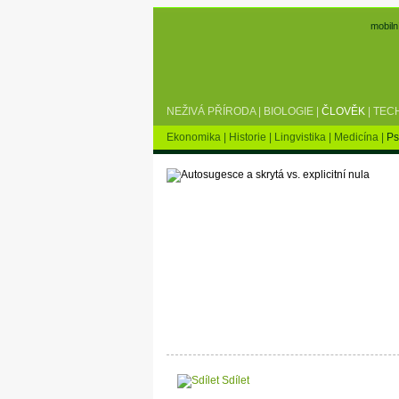
mobiln
NEŽIVÁ PŘÍRODA
|
BIOLOGIE
|
ČLOVĚK
|
TEC
Ekonomika
|
Historie
|
Lingvistika
|
Medicína
|
Ps
Sdílet