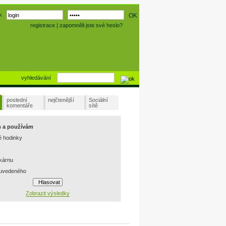
k
registrace
|
zapomněli jste své heslo?
vyhledávání
poslední
nejčtenější
Sociální
komentáře
sítě
m a používám
é hodinky
skárnu
 uvedeného
Zobrazit výsledky