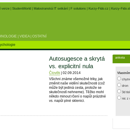
í verze
|
StudentWorld
|
Malostranská IT setkání
|
F solutions
|
Kurzy-Fido.cz
|
Kurzy-Fido.s
HNOLOGIE
|
VIDEA
|
OSTATNÍ
ychologie
Autosugesce a skrytá
anketa
vs. explicitní nula
Člověk
|
02.09.2014
Vlastní
Všichni známe všemožné triky, jak
chytr
změnit naše vidění skutečnosti (což
dron
může být jediná cesta, protože se
skutečností nehneme). Těžko mohl
3d ti
někdo minout rčení o napůl prázdné
nic z
vs. napůl plné sklenici.