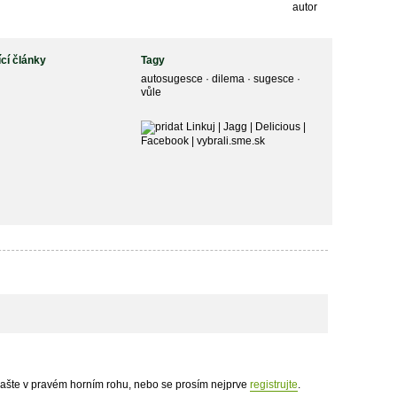
autor
ící články
Tagy
autosugesce
·
dilema
·
sugesce
·
vůle
Linkuj
|
Jagg
|
Delicious
|
Facebook
|
vybrali.sme.sk
hlašte v pravém horním rohu, nebo se prosím nejprve
registrujte
.