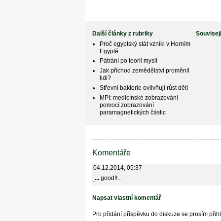
Další články z rubriky
Souvisej
Proč egyptský stát vznikl v Horním
Egyptě
Pátrání po teorii mysli
Jak příchod zemědělství proměnil
lidi?
Střevní bakterie ovlivňují růst dětí
MPI: medicínské zobrazování
pomocí zobrazování
paramagnetických částic
Komentáře
04.12.2014, 05:37
.
...
good!!...
Napsat vlastní komentář
Pro přidání příspěvku do diskuze se prosím při