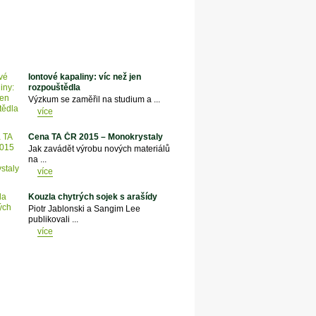
Iontové kapaliny: víc než jen
rozpouštědla
Výzkum se zaměřil na studium a ...
více
Cena TA ČR 2015 – Monokrystaly
Jak zavádět výrobu nových materiálů
na ...
více
Kouzla chytrých sojek s arašídy
Piotr Jablonski a Sangim Lee
publikovali ...
více