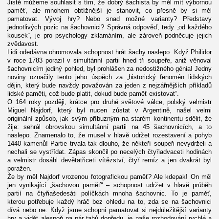
Jistě můžeme souhlasit s tím, že dobrý šachista by měl mít výbornou
paměť, ale mnohem obtížnější je stanovit, co přesně by si měl
pamatovat. Vývoj hry? Nebo snad možné varianty? Představy
jednotlivých pozic na šachovnici? Správná odpověď, tedy „od každého
kousek“, je pro psychology zklamáním, ale zároveň podněcuje jejich
zvědavost.
Lidi odedávna ohromovala schopnost hrát šachy naslepo. Když Philidor
v roce 1783 porazil v simultánní partii hned tři soupeře, aniž věnoval
šachovnicím jediný pohled, byl prohlášen za nedostižného génia! Jedny
noviny označily tento jeho úspěch za „historický fenomén lidských
dějin, který bude navždy považován za jeden z nejzářnějších příkladů
lidské paměti, což bude platit, dokud bude paměť existovat“.
O 164 roky později, krátce pro druhé světové válce, polský velmistr
Miguel Najdorf, který byl nucen zůstat v Argentině, našel velmi
originální způsob, jak svým příbuzným na starém kontinentu sdělit, že
žije: sehrál obrovskou simultánní partii na 45 šachovnicích, a to
naslepo. Znamenalo to, že musel v hlavě udržet rozestavení a pohyb
1440 kamenů! Partie trvala tak dlouho, že někteří soupeři nevydrželi a
nechali se vystřídat. Zápas skončil po necelých čtyřiadvaceti hodinách
a velmistr dosáhl devětatřiceti vítězství, čtyř remíz a jen dvakrát byl
poražen.
Že by měl Najdorf vrozenou fotografickou paměť? Ale kdepak! On měl
jen vynikající „šachovou paměť“ – schopnost udržet v hlavě průběh
partií na čtyřiašedesáti políčkách mnoha šachovnic. To je paměť,
kterou potřebuje každý hráč bez ohledu na to, zda se na šachovnici
dívá nebo ne. Když jsme schopni pamatovat si nejdůležitější varianty
hry a vidět alespoň na pár tahů dopředu, je naše rozhodování rychlé a