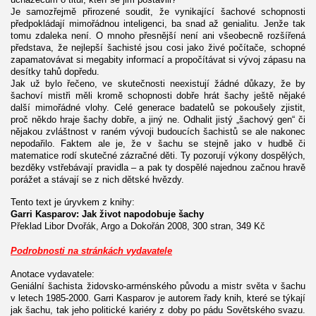
Je samozřejmě přirozené soudit, že vynikající šachové schopnosti
předpokládají mimořádnou inteligenci, ba snad až genialitu. Jenže tak
tomu zdaleka není. O mnoho přesnější není ani všeobecně rozšířená
představa, že nejlepší šachisté jsou cosi jako živé počítače, schopné
zapamatovávat si megabity informací a propočítávat si vývoj zápasu na
desítky tahů dopředu.
Jak už bylo řečeno, ve skutečnosti neexistují žádné důkazy, že by
šachoví mistři měli kromě schopnosti dobře hrát šachy ještě nějaké
další mimořádné vlohy. Celé generace badatelů se pokoušely zjistit,
proč někdo hraje šachy dobře, a jiný ne. Odhalit jistý „šachový gen“ či
nějakou zvláštnost v raném vývoji budoucích šachistů se ale nakonec
nepodařilo. Faktem ale je, že v šachu se stejně jako v hudbě či
matematice rodí skutečné zázračné děti. Ty pozorují výkony dospělých,
bezděky vstřebávají pravidla – a pak ty dospělé najednou začnou hravě
porážet a stávají se z nich dětské hvězdy.
Tento text je úryvkem z knihy:
Garri Kasparov: Jak život napodobuje šachy
Překlad Libor Dvořák, Argo a Dokořán 2008, 300 stran, 349 Kč
Podrobnosti na stránkách vydavatele
Anotace vydavatele:
Geniální šachista židovsko-arménského původu a mistr světa v šachu
v letech 1985-2000. Garri Kasparov je autorem řady knih, které se týkají
jak šachu, tak jeho politické kariéry z doby po pádu Sovětského svazu.