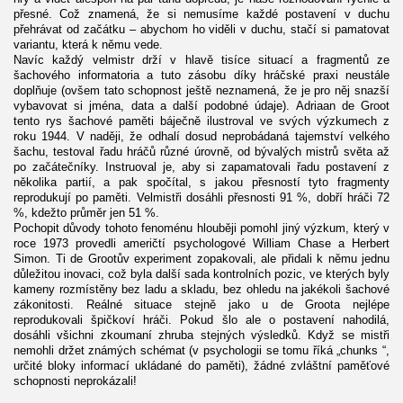
přesné. Což znamená, že si nemusíme každé postavení v duchu
přehrávat od začátku – abychom ho viděli v duchu, stačí si pamatovat
variantu, která k němu vede.
Navíc každý velmistr drží v hlavě tisíce situací a fragmentů ze
šachového informatoria a tuto zásobu díky hráčské praxi neustále
doplňuje (ovšem tato schopnost ještě neznamená, že je pro něj snazší
vybavovat si jména, data a další podobné údaje). Adriaan de Groot
tento rys šachové paměti báječně ilustroval ve svých výzkumech z
roku 1944. V naději, že odhalí dosud neprobádaná tajemství velkého
šachu, testoval řadu hráčů různé úrovně, od bývalých mistrů světa až
po začátečníky. Instruoval je, aby si zapamatovali řadu postavení z
několika partií, a pak spočítal, s jakou přesností tyto fragmenty
reprodukují po paměti. Velmistři dosáhli přesnosti 91 %, dobří hráči 72
%, kdežto průměr jen 51 %.
Pochopit důvody tohoto fenoménu hlouběji pomohl jiný výzkum, který v
roce 1973 provedli američtí psychologové William Chase a Herbert
Simon. Ti de Grootův experiment zopakovali, ale přidali k němu jednu
důležitou inovaci, což byla další sada kontrolních pozic, ve kterých byly
kameny rozmístěny bez ladu a skladu, bez ohledu na jakékoli šachové
zákonitosti. Reálné situace stejně jako u de Groota nejlépe
reprodukovali špičkoví hráči. Pokud šlo ale o postavení nahodilá,
dosáhli všichni zkoumaní zhruba stejných výsledků. Když se mistři
nemohli držet známých schémat (v psychologii se tomu říká „chunks “,
určité bloky informací ukládané do paměti), žádné zvláštní paměťové
schopnosti neprokázali!