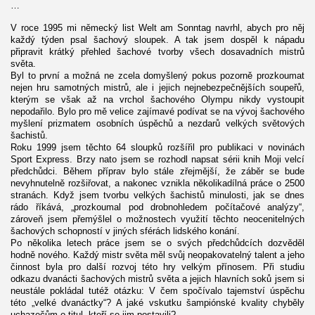
…
V roce 1995 mi německý list Welt am Sonntag navrhl, abych pro něj
každý týden psal šachový sloupek. A tak jsem dospěl k nápadu
připravit krátký přehled šachové tvorby všech dosavadních mistrů
světa.
Byl to první a možná ne zcela domyšlený pokus pozorně prozkoumat
nejen hru samotných mistrů, ale i jejich nejnebezpečnějších soupeřů,
kterým se však až na vrchol šachového Olympu nikdy vystoupit
nepodařilo. Bylo pro mě velice zajímavé podívat se na vývoj šachového
myšlení prizmatem osobních úspěchů a nezdarů velkých světových
šachistů.
Roku 1999 jsem těchto 64 sloupků rozšířil pro publikaci v novinách
Sport Express. Brzy nato jsem se rozhodl napsat sérii knih Moji velcí
předchůdci. Během příprav bylo stále zřejmější, že záběr se bude
nevyhnutelně rozšiřovat, a nakonec vznikla několikadílná práce o 2500
stranách. Když jsem tvorbu velkých šachistů minulosti, jak se dnes
rádo říkává, „prozkoumal pod drobnohledem počítačové analýzy“,
zároveň jsem přemýšlel o možnostech využití těchto neocenitelných
šachových schopností v jiných sférách lidského konání.
Po několika letech práce jsem se o svých předchůdcích dozvěděl
hodně nového. Každý mistr světa měl svůj neopakovatelný talent a jeho
činnost byla pro další rozvoj této hry velkým přínosem. Při studiu
odkazu dvanácti šachových mistrů světa a jejich hlavních soků jsem si
neustále pokládal tutéž otázku: V čem spočívalo tajemství úspěchu
této „velké dvanáctky“? A jaké vskutku šampiónské kvality chyběly
uchazečům o titul, kteří se jim postavili?