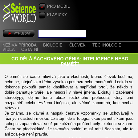
PRO MOBIL
KLASICKY
NEŽIVÁ PŘÍRODA
|
BIOLOGIE
|
ČLOVĚK
|
TECHNOLOGIE
|
VIDEA
|
OSTATNÍ
CO DĚLÁ ŠACHOVÉHO GÉNIA: INTELIGENCE NEBO
PAMĚŤ?
O paměti se často mluvívá jako o vlastnosti, kterou člověk buď má,
nebo ne, stejně jako třeba vysokou postavu nebo modré oči. Leckdo se
dokonce pokouší paměť klasifikovat a například tvrdí, že někdo si
dobře pamatuje tváře, ale neudrží v hlavě jména. Existují i zaběhané
stereotypy, dejme tomu obraz roztržitého profesora, který umí
nazpaměť celého Evžena Oněgina, ale věčně zapomíná, kde nechal
aktovku.
Je známo, že dávné a naopak čerstvé vzpomínky se uchovávají v
různých částech mozku. Existují lidé s fotografickou pamětí, kteří jsou
schopni zapamatovat si už po zběžném pročtení celý telefonní seznam.
Často se předpokládá, že takovéto nadání musí mít i šachista, ale to
ani zdaleka není pravda.