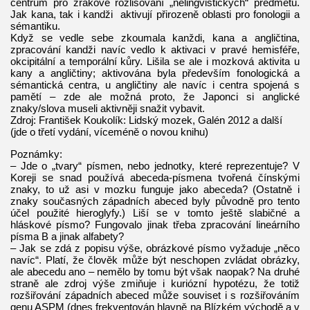
centrum pro zrakové rozlišování „nelingvistických“ předmětů.
Jak kana, tak i kandži aktivují přirozeně oblasti pro fonologii a
sémantiku.
Když se vedle sebe zkoumala kanždi, kana a angličtina,
zpracování kandži navíc vedlo k aktivaci v pravé hemisféře,
okcipitální a temporální kůry. Lišila se ale i mozková aktivita u
kany a angličtiny; aktivována byla především fonologická a
sémantická centra, u angličtiny ale navíc i centra spojená s
pamětí – zde ale možná proto, že Japonci si anglické
znaky/slova museli aktivněji snažit vybavit.
Zdroj: František Koukolík: Lidský mozek, Galén 2012 a další
(jde o třetí vydání, víceméně o novou knihu)
Poznámky:
– Jde o „tvary“ písmen, nebo jednotky, které reprezentuje? V
Koreji se snad používá abeceda-písmena tvořená čínskými
znaky, to už asi v mozku funguje jako abeceda? (Ostatně i
znaky současných západních abeced byly původně pro tento
účel použité hieroglyfy.) Liší se v tomto ještě slabičné a
hláskové písmo? Fungovalo jinak třeba zpracování lineárního
písma B a jinak alfabety?
– Jak se zdá z popisu výše, obrázkové písmo vyžaduje „něco
navíc“. Platí, že člověk může být neschopen zvládat obrázky,
ale abecedu ano – nemělo by tomu být však naopak? Na druhé
straně ale zdroj výše zmiňuje i kuriózní hypotézu, že totiž
rozšiřování západních abeced může souviset i s rozšiřováním
genu ASPM (dnes frekventován hlavně na Blízkém východě a v