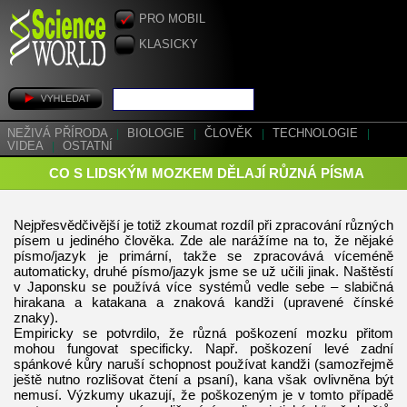
PRO MOBIL
KLASICKY
NEŽIVÁ PŘÍRODA
|
BIOLOGIE
|
ČLOVĚK
|
TECHNOLOGIE
|
VIDEA
|
OSTATNÍ
CO S LIDSKÝM MOZKEM DĚLAJÍ RŮZNÁ PÍSMA
Nejpřesvědčivější je totiž zkoumat rozdíl při zpracování různých
písem u jediného člověka. Zde ale narážíme na to, že nějaké
písmo/jazyk je primární, takže se zpracovává víceméně
automaticky, druhé písmo/jazyk jsme se už učili jinak. Naštěstí
v Japonsku se používá více systémů vedle sebe – slabičná
hirakana a katakana a znaková kandži (upravené čínské
znaky).
Empiricky se potvrdilo, že různá poškození mozku přitom
mohou fungovat specificky. Např. poškození levé zadní
spánkové kůry naruší schopnost používat kandži (samozřejmě
ještě nutno rozlišovat čtení a psaní), kana však ovlivněna být
nemusí. Výzkumy ukazují, že poškozeným je v tomto případě