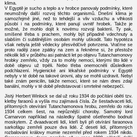
klima.
V Egyptě je sucho a teplo a v hrobce panovaly podmínky, které
neumožnily další rozvoj těchto organismů. Dnešní klima je
samozřejmě jiné, než to tehdejší a vliv vzduchu a vlhkosti
působí i na podmínky, které panují uvnitř hrobek. Takže je
možné, že mohlo dojít k novému rozvoji bakterií. Ty pak,
smíšené třeba s prachem, mohly být případně vdechnuty a
slabším či subtilnějším osobám mohly uškodit. Tato hypotéza
však nebyla ještě vědecky přesvědčivě potvrzena. Vraťme se
proto raději zase zpátky na zem a řekněme si, že přestože
několik lidí v průběhu asi patnácti let po objevu Tutanchamonovy
hrobky zemřelo, vždy za to mohly nemoci, kterými tito lidé v
době objevu už trpěli. Nebo třeba onemocněli důsledkem
podchlazení. Hygienické ani lékařské podmínky v Egyptě
nebyly v té době na takové úrovni, aby se mohli uzdravit. Nebyl
také znám penicilin, takže nemoci, které se nám dnes zdají
banální, mohly v té době představovat i smrtelné nebezpečí.
Jistý Herbert Winlock se dal už roku 1934 do počítání obětí tzv.
kletby faraonů a vyšla mu zajímavá čísla. Ze šestadvaceti lidí,
přítomných otevírání Tutanchamonova hrobu, zemřelo do roku
1934 celkem šest, na nejrůznější choroby. Samotný lord
Carnarvon například na následky špatně ošetřeného bodnutí
moskytem. Z dvaadvaceti lidí, kteří byli při otvírání faraonova
sarkofágu zemřeli pouze dva lidé. Z deseti lidí, přítomných
rozbalování královy mumie nezemřel před rokem 1934 nikdo.