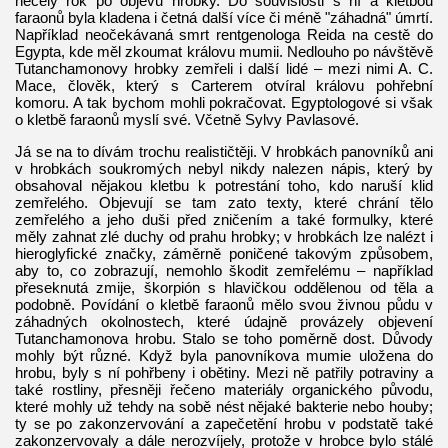
necelý rok po objevu hrobky. Do souvislosti s ní a kletbou
faraonů byla kladena i četná další více či méně "záhadná" úmrtí.
Například neočekávaná smrt rentgenologa Reida na cestě do
Egypta, kde měl zkoumat královu mumii. Nedlouho po návštěvě
Tutanchamonovy hrobky zemřeli i další lidé – mezi nimi A. C.
Mace, člověk, který s Carterem otvíral královu pohřební
komoru. A tak bychom mohli pokračovat. Egyptologové si však
o kletbě faraonů myslí své. Včetně Sylvy Pavlasové.
Já se na to dívám trochu realističtěji. V hrobkách panovníků ani
v hrobkách soukromých nebyl nikdy nalezen nápis, který by
obsahoval nějakou kletbu k potrestání toho, kdo naruší klid
zemřelého. Objevují se tam zato texty, které chrání tělo
zemřelého a jeho duši před zničením a také formulky, které
měly zahnat zlé duchy od prahu hrobky; v hrobkách lze nalézt i
hieroglyfické značky, záměrně poničené takovým způsobem,
aby to, co zobrazují, nemohlo škodit zemřelému – například
přeseknutá zmije, škorpión s hlavičkou oddělenou od těla a
podobně. Povídání o kletbě faraonů mělo svou živnou půdu v
záhadných okolnostech, které údajně provázely objevení
Tutanchamonova hrobu. Stalo se toho poměrně dost. Důvody
mohly být různé. Když byla panovníkova mumie uložena do
hrobu, byly s ní pohřbeny i obětiny. Mezi ně patřily potraviny a
také rostliny, přesněji řečeno materiály organického původu,
které mohly už tehdy na sobě nést nějaké bakterie nebo houby;
ty se po zakonzervování a zapečetění hrobu v podstatě také
zakonzervovaly a dále nerozvíjely, protože v hrobce bylo stálé