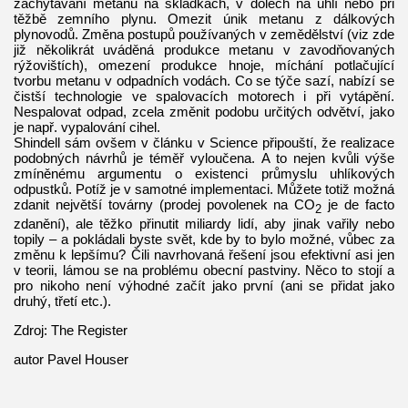
zachytávání metanu na skládkách, v dolech na uhlí nebo při
těžbě zemního plynu. Omezit únik metanu z dálkových
plynovodů. Změna postupů používaných v zemědělství (viz zde
již několikrát uváděná produkce metanu v zavodňovaných
rýžovištích), omezení produkce hnoje, míchání potlačující
tvorbu metanu v odpadních vodách. Co se týče sazí, nabízí se
čistší technologie ve spalovacích motorech i při vytápění.
Nespalovat odpad, zcela změnit podobu určitých odvětví, jako
je např. vypalování cihel.
Shindell sám ovšem v článku v Science připouští, že realizace
podobných návrhů je téměř vyloučena. A to nejen kvůli výše
zmíněnému argumentu o existenci průmyslu uhlíkových
odpustků. Potíž je v samotné implementaci. Můžete totiž možná
zdanit největší továrny (prodej povolenek na CO
je de facto
2
zdanění), ale těžko přinutit miliardy lidí, aby jinak vařily nebo
topily – a pokládali byste svět, kde by to bylo možné, vůbec za
změnu k lepšímu? Čili navrhovaná řešení jsou efektivní asi jen
v teorii, lámou se na problému obecní pastviny. Něco to stojí a
pro nikoho není výhodné začít jako první (ani se přidat jako
druhý, třetí etc.).
Zdroj: The Register
autor Pavel Houser