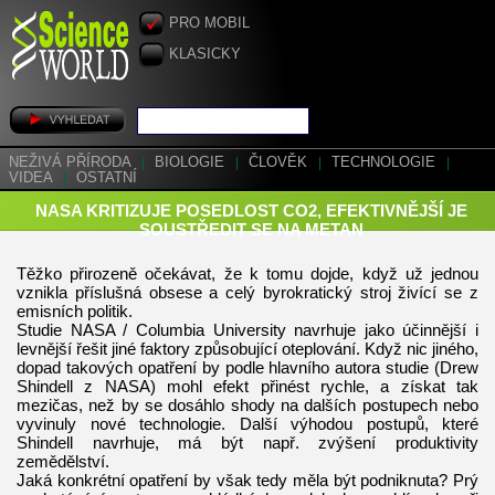
PRO MOBIL
KLASICKY
NEŽIVÁ PŘÍRODA
|
BIOLOGIE
|
ČLOVĚK
|
TECHNOLOGIE
|
VIDEA
|
OSTATNÍ
NASA KRITIZUJE POSEDLOST CO2, EFEKTIVNĚJŠÍ JE
SOUSTŘEDIT SE NA METAN
Těžko přirozeně očekávat, že k tomu dojde, když už jednou
vznikla příslušná obsese a celý byrokratický stroj živící se z
emisních politik.
Studie NASA / Columbia University navrhuje jako účinnější i
levnější řešit jiné faktory způsobující oteplování. Když nic jiného,
dopad takových opatření by podle hlavního autora studie (Drew
Shindell z NASA) mohl efekt přinést rychle, a získat tak
mezičas, než by se dosáhlo shody na dalších postupech nebo
vyvinuly nové technologie. Další výhodou postupů, které
Shindell navrhuje, má být např. zvýšení produktivity
zemědělství.
Jaká konkrétní opatření by však tedy měla být podniknuta? Prý