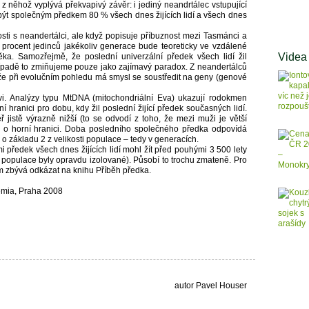
 něhož vyplývá překvapivý závěr: i jediný neandrtálec vstupující
být společným předkem 80 % všech dnes žijících lidí a všech dnes
sti s neandertálci, ale když popisuje příbuznost mezi Tasmánci a
procent jedinců jakékoliv generace bude teoreticky ve vzdálené
Videa
ka. Samozřejmě, že poslední univerzální předek všech lidí žil
řípadě to zmiňujeme pouze jako zajímavý paradox. Z neandertálců
 že při evolučním pohledu má smysl se soustředit na geny (genové
i. Analýzy typu MtDNA (mitochondriální Eva) ukazují rodokmen
ní hranici pro dobu, kdy žil poslední žijící předek současných lidí.
istě výrazně nižší (to se odvodí z toho, že mezi muži je větší
šlo o horní hranici. Doba posledního společného předka odpovídá
o základu 2 z velikosti populace – tedy v generacích.
i předek všech dnes žijících lidí mohl žít před pouhými 3 500 lety
é populace byly opravdu izolované). Působí to trochu zmateně. Pro
šem zbývá odkázat na knihu Příběh předka.
emia, Praha 2008
autor Pavel Houser