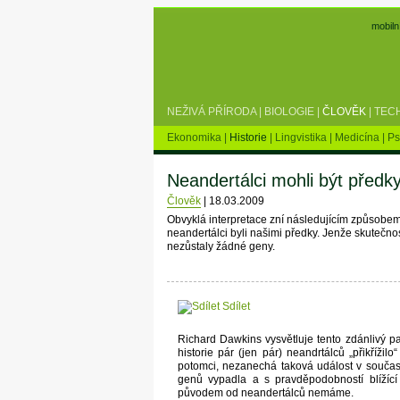
mobiln
NEŽIVÁ PŘÍRODA
|
BIOLOGIE
|
ČLOVĚK
|
TEC
Ekonomika
|
Historie
|
Lingvistika
|
Medicína
|
Ps
Neandertálci mohli být předk
Člověk
|
18.03.2009
Obvyklá interpretace zní následujícím způsobe
neandertálci byli našimi předky. Jenže skutečnos
nezůstaly žádné geny.
Sdílet
Richard Dawkins vysvětluje tento zdánlivý 
historie pár (jen pár) neandrtálců „přikříži
potomci, nezanechá taková událost v souča
genů vypadla a s pravděpodobností blížící 
původem od neandertálců nemáme.