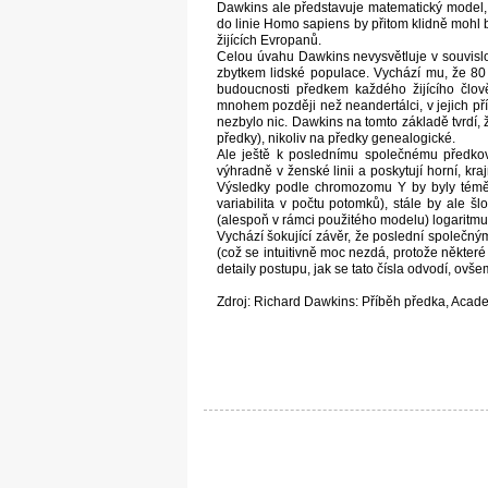
Dawkins ale představuje matematický model, z
do linie Homo sapiens by přitom klidně mohl 
žijících Evropanů.
Celou úvahu Dawkins nevysvětluje v souvislo
zbytkem lidské populace. Vychází mu, že 80 
budoucnosti předkem každého žijícího člově
mnohem později než neandertálci, v jejich p
nezbylo nic. Dawkins na tomto základě tvrdí,
předky), nikoliv na předky genealogické.
Ale ještě k poslednímu společnému předkov
výhradně v ženské linii a poskytují horní, kraj
Výsledky podle chromozomu Y by byly téměř j
variabilita v počtu potomků), stále by ale 
(alespoň v rámci použitého modelu) logaritmu 
Vychází šokující závěr, že poslední společným
(což se intuitivně moc nezdá, protože někter
detaily postupu, jak se tato čísla odvodí, ov
Zdroj: Richard Dawkins: Příběh předka, Acad