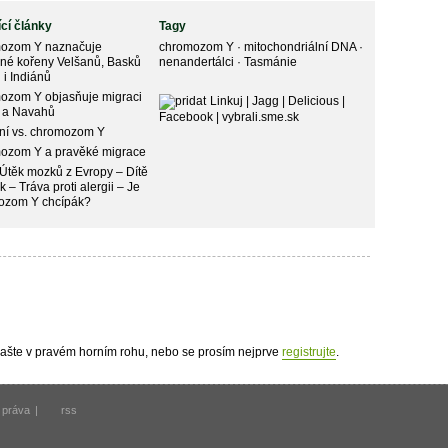
ící články
Tagy
ozom Y naznačuje
chromozom Y
·
mitochondriální DNA
·
né kořeny Velšanů, Basků
nenandertálci
·
Tasmánie
 i Indiánů
ozom Y objasňuje migraci
Linkuj
|
Jagg
|
Delicious
|
 a Navahů
Facebook
|
vybrali.sme.sk
ní vs. chromozom Y
ozom Y a pravěké migrace
 Útěk mozků z Evropy – Dítě
k – Tráva proti alergii – Je
ozom Y chcípák?
hlašte v pravém horním rohu, nebo se prosím nejprve
registrujte
.
 práva
|
rss