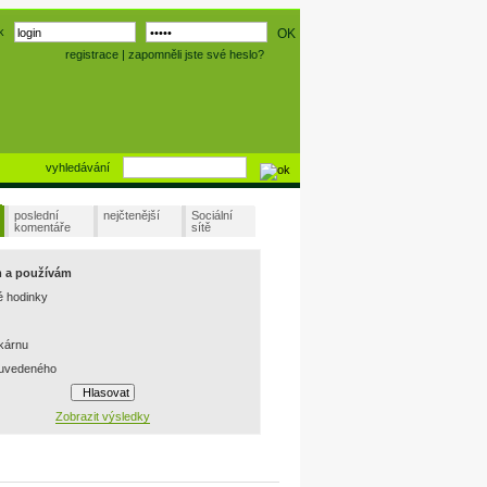
k
registrace
|
zapomněli jste své heslo?
vyhledávání
poslední
nejčtenější
Sociální
komentáře
sítě
m a používám
é hodinky
skárnu
 uvedeného
Zobrazit výsledky