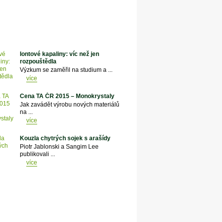
Iontové kapaliny: víc než jen
rozpouštědla
Výzkum se zaměřil na studium a ...
více
Cena TA ČR 2015 – Monokrystaly
Jak zavádět výrobu nových materiálů
na ...
více
Kouzla chytrých sojek s arašídy
Piotr Jablonski a Sangim Lee
publikovali ...
více