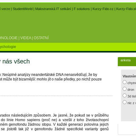
í verze
|
StudentWorld
|
Malostranská IT setkání
|
F solutions
|
Kurzy-Fido.cz
|
Kurzy-Fido.s
HNOLOGIE
|
VIDEA
|
OSTATNÍ
ychologie
y nás všech
anketa
m: Neúplné analýzy neandertálské DNA nenasvědčují, že by
Vlastní
t může být bizarnější: mohlo jít o naše předky, po nichž pouze
chytr
dron
3d ti
nic z
paradox následujícím způsobem. Je jasné, že pokud se v průběhu
lo“ do linie Homo sapiens (proč ne) a vzešli z toho životaschopní
sném genofondu žádnou stopu. V každé generaci polovina jejich
se jistotě tak již v genofondu žádné specifické varianty genů