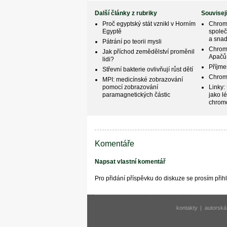
Další články z rubriky
Souvisej
Proč egyptský stát vznikl v Horním
Chrom
Egyptě
společ
a snad
Pátrání po teorii mysli
Chrom
Jak příchod zemědělství proměnil
Apačů
lidi?
Příjme
Střevní bakterie ovlivňují růst dětí
Chrom
MPI: medicínské zobrazování
pomocí zobrazování
Linky:
paramagnetických částic
jako lé
chrom
Komentáře
Napsat vlastní komentář
Pro přidání příspěvku do diskuze se prosím při
kontakty
|
autorská