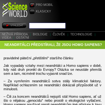
PRO MOBIL
KLASICKY
NEŽIVÁ PŘÍRODA
|
BIOLOGIE
|
ČLOVĚK
|
TECHNOLOGIE
|
VIDEA
|
OSTATNÍ
NEANDRTÁLCI PŘEDSTÍRALI, ŽE JSOU HOMO SAPIENS?
pravidelné páteční „přetištění“ staršího článku
Jak vypadaly vztahy mezi neandrtálci a Homo sapiens v době,
kdy náš druh pronikl do Evropy? Otázka se neustále přemílá
sem a tam, nicméně trochu vyjasnit snad lze.
– Za vymřením neandrtálců sotva stály klimatické faktory.
Například ochlazením se neandrtálci dokázali přizpůsobit už v
minulosti.
– Čili za koncem neandrtálců nejspíš stál Homo sapiens, ať už
šlo o nějakou „genocidu“ nebo prostě o ekologické vytlačení.
Homo sapiens používal oproti neandrtálcům jiné přístupy k lovu