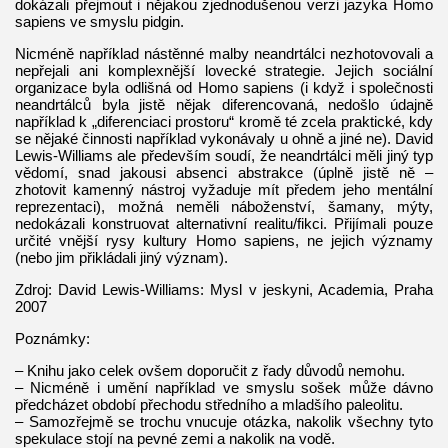
dokázali přejmout i nějakou zjednodušenou verzi jazyka Homo
sapiens ve smyslu pidgin.
Nicméně například nástěnné malby neandrtálci nezhotovovali a
nepřejali ani komplexnější lovecké strategie. Jejich sociální
organizace byla odlišná od Homo sapiens (i když i společnosti
neandrtálců byla jistě nějak diferencovaná, nedošlo údajně
například k „diferenciaci prostoru“ kromě té zcela praktické, kdy
se nějaké činnosti například vykonávaly u ohně a jiné ne). David
Lewis-Williams ale především soudí, že neandrtálci měli jiný typ
vědomí, snad jakousi absenci abstrakce (úplně jistě ně –
zhotovit kamenný nástroj vyžaduje mít předem jeho mentální
reprezentaci), možná neměli náboženství, šamany, mýty,
nedokázali konstruovat alternativní realitu/fikci. Přijímali pouze
určité vnější rysy kultury Homo sapiens, ne jejich významy
(nebo jim přikládali jiný význam).
Zdroj: David Lewis-Williams: Mysl v jeskyni, Academia, Praha
2007
Poznámky:
– Knihu jako celek ovšem doporučit z řady důvodů nemohu.
– Nicméně i umění například ve smyslu sošek může dávno
předcházet období přechodu středního a mladšího paleolitu.
– Samozřejmě se trochu vnucuje otázka, nakolik všechny tyto
spekulace stojí na pevné zemi a nakolik na vodě.