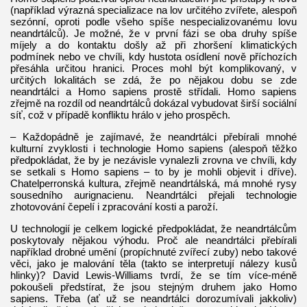
(například výrazná specializace na lov určitého zvířete, alespoň
sezónní, oproti podle všeho spíše nespecializovanému lovu
neandrtálců). Je možné, že v první fázi se oba druhy spíše
míjely a do kontaktu došly až při zhoršení klimatických
podmínek nebo ve chvíli, kdy hustota osídlení nově příchozích
přesáhla určitou hranici. Proces mohl být komplikovaný, v
určitých lokalitách se zdá, že po nějakou dobu se zde
neandrtálci a Homo sapiens prostě střídali. Homo sapiens
zřejmě na rozdíl od neandrtálců dokázal vybudovat širší sociální
síť, což v případě konfliktu hrálo v jeho prospěch.
– Každopádně je zajímavé, že neandrtálci přebírali mnohé
kulturní zvyklosti i technologie Homo sapiens (alespoň těžko
předpokládat, že by je nezávisle vynalezli zrovna ve chvíli, kdy
se setkali s Homo sapiens – to by je mohli objevit i dříve).
Chatelperronská kultura, zřejmě neandrtálská, má mnohé rysy
sousedního aurignacienu. Neandrtálci přejali technologie
zhotovování čepelí i zpracování kosti a paroží.
U technologií je celkem logické předpokládat, že neandrtálcům
poskytovaly nějakou výhodu. Proč ale neandrtálci přebírali
například drobné umění (propíchnuté zvířecí zuby) nebo takové
věci, jako je malování těla (takto se interpretují nálezy kusů
hlinky)? David Lewis-Williams tvrdí, že se tím více-méně
pokoušeli předstírat, že jsou stejným druhem jako Homo
sapiens. Třeba (ať už se neandrtálci dorozumívali jakkoliv)