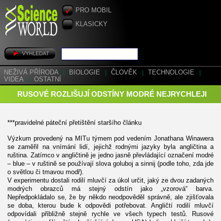
PRO MOBIL
KLASICKY
NEŽIVÁ PŘÍRODA
|
BIOLOGIE
|
ČLOVĚK
|
TECHNOLOGIE
|
VIDEA
|
OSTATNÍ
RUSOVÉ ROZLIŠUJÍ ODSTÍNY MODRÉ NEJRYCHLEJI
***pravidelné páteční přetištění staršího článku
Výzkum provedený na MITu týmem pod vedením Jonathana Winawera
se zaměřil na vnímání lidí, jejichž rodnými jazyky byla angličtina a
ruština. Zatímco v angličtině je jedno jasně převládající označení modré
– blue – v ruštině se používají slova goluboj a sinnij (podle toho, zda jde
o světlou či tmavou modř).
V experimentu dostali rodilí mluvčí za úkol určit, jaký ze dvou zadaných
modrých obrazců má stejný odstín jako „vzorová“ barva.
Nepředpokládalo se, že by někdo neodpověděl správně, ale zjišťovala
se doba, kterou bude k odpovědi potřebovat. Angličtí rodilí mluvčí
odpovídali přibližně stejně rychle ve všech typech testů. Rusové