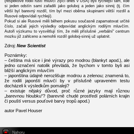
(respektive rodilí ruští mluvčí žijící dnes v USA) byli rychlejší tam, kde
si jeden odstín sami zařadili jako goluboj a jeden jako sinnij (tj. čím
větší byl barevný rozdíl, tím byl mezi oběma skupinami větší rozdíl a
Rusové odpovídali rychleji).
Pokud si ale Rusové měli během pokusu současně zapamatovat určité
číslo, začali jejich výsledky odpovídat anglickým rodilým mluvčím.
Autoři výzkumu to vysvětlují tím, že měli příslušné „verbální“ centrum
mozku již zahlceno a nemohli rozdíl goloboj-sinnij už uplatnit.
Zdroj:
New Scientist
Poznámky:
– čeština má sice i jiné výrazy pro modrou (blankyt apod.), ale
jedno označení natolik převládá, že bychom v tomto byli asi
bližší anglickým mluvčím
– japonština údajně nerozlišuje modrou a zelenou; znamená to,
že rodilí japonští mluvčí by v příslušně upraveném testu
docházeli k výsledkům pomaleji?
– existuje nějaký důvod, proč různé jazyky mají různou
„barevnou hloubku“? (barevně chudé prostředí polárních krajin
či pouští versus pouťové barvy tropů apod.)
autor Pavel Houser
Nahoru