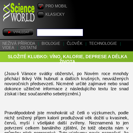
PRO MOBIL
KLASICKY
NEŽIVÁ PŘÍRODA
|
BIOLOGIE
|
ČLOVĚK
|
TECHNOLOGIE
|
VIDEA
|
OSTATNÍ
SLOŽITÉ KLUBKO: VÍNO, KALORIE, DEPRESE A DÉLKA
ŽIVOTA
(Jsou-li Vánoce svátky obžerství, po Novém roce mnohdy
přichází tklivý Věk hubnutí a dalších krušných, neuvážených
novoročních předsevzetí. Nicméně určité zajímavé nebo snad
dokonce užitečné informace z následujícího textu lze snad
získat i bez současného sebetrýznění.)
Pravděpodobně jste mnohokrát už četli o výzkumech, podle
nichž snížený příjem kalorií prodlužoval věk dožití u kvasinek,
červů, myší i všelijaké další zvířeny. Neznamená to jen
potvrzení celkem banálního zjištění, že totiž obezita nám v
průměru nijak neprospívá. Tyto výzkumy navíc naznačují, že