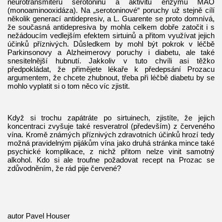
neurotransmiteru serotoninu a aktivitu enzymu MAO
(monoaminooxidáza). Na „serotoninové“ poruchy už stejně cílí
několik generací antidepresiv, a L. Guarente se proto domnívá,
že současná antidepresiva by mohla celkem dobře zatočit i s
nežádoucím vedlejším efektem sirtuinů a přitom využívat jejich
účinků příznivých. Důsledkem by mohl být pokrok v léčbě
Parkinsonovy a Alzheimerovy poruchy i diabetu, ale také
snesitelnější hubnutí. Jakkoliv v tuto chvíli asi těžko
předpokládat, že přimějete lékaře k předepsání Prozacu
argumentem, že chcete zhubnout, třeba při léčbě diabetu by se
mohlo vyplatit si o tom něco víc zjistit.
Když si trochu zapátráte po sirtuinech, zjistíte, že jejich
koncentraci zvyšuje také resveratrol (především) z červeného
vína. Kromě známých příznivých zdravotních účinků hrozí tedy
možná pravidelným pijákům vína jako druhá stránka mince také
psychické komplikace, z nichž přitom nelze vinit samotný
alkohol. Kdo si ale troufne požadovat recept na Prozac se
zdůvodněním, že rád pije červené?
autor Pavel Houser