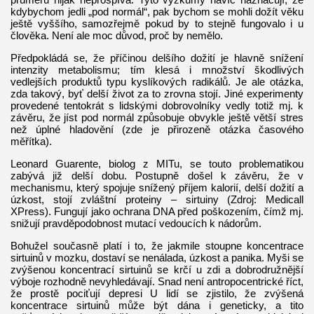
kdybychom jedli „pod normál“, pak bychom se mohli dožít věku
ještě vyššího, samozřejmě pokud by to stejně fungovalo i u
člověka. Není ale moc důvod, proč by nemělo.
Předpokládá se, že příčinou delšího dožití je hlavně snížení
intenzity metabolismu; tím klesá i množství škodlivých
vedlejších produktů typu kyslíkových radikálů. Je ale otázka,
zda takový, byť delší život za to zrovna stojí. Jiné experimenty
provedené tentokrát s lidskými dobrovolníky vedly totiž mj. k
závěru, že jíst pod normál způsobuje obvykle ještě větší stres
než úplné hladovění (zde je přirozeně otázka časového
měřítka).
Leonard Guarente, biolog z MITu, se touto problematikou
zabývá již delší dobu. Postupně došel k závěru, že v
mechanismu, který spojuje snížený příjem kalorií, delší dožití a
úzkost, stojí zvláštní proteiny – sirtuiny (Zdroj: Medicall
XPress). Fungují jako ochrana DNA před poškozením, čímž mj.
snižují pravděpodobnost mutací vedoucích k nádorům.
Bohužel současně platí i to, že jakmile stoupne koncentrace
sirtuinů v mozku, dostaví se nenálada, úzkost a panika. Myši se
zvýšenou koncentrací sirtuinů se krčí u zdi a dobrodružnější
výboje rozhodně nevyhledávají. Snad není antropocentrické říct,
že prostě pociťují depresi U lidí se zjistilo, že zvýšená
koncentrace sirtuinů může být dána i geneticky, a tito