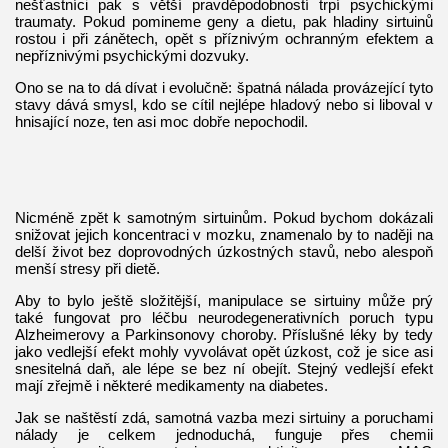
nešťastníci pak s větší pravděpodobností trpí psychickými
traumaty. Pokud pomineme geny a dietu, pak hladiny sirtuinů
rostou i při zánětech, opět s příznivým ochranným efektem a
nepříznivými psychickými dozvuky.
Ono se na to dá dívat i evolučně: špatná nálada provázející tyto
stavy dává smysl, kdo se cítil nejlépe hladový nebo si liboval v
hnisající noze, ten asi moc dobře nepochodil.
Nicméně zpět k samotným sirtuinům. Pokud bychom dokázali
snižovat jejich koncentraci v mozku, znamenalo by to naději na
delší život bez doprovodných úzkostných stavů, nebo alespoň
menší stresy při dietě.
Aby to bylo ještě složitější, manipulace se sirtuiny může prý
také fungovat pro léčbu neurodegenerativních poruch typu
Alzheimerovy a Parkinsonovy choroby. Příslušné léky by tedy
jako vedlejší efekt mohly vyvolávat opět úzkost, což je sice asi
snesitelná daň, ale lépe se bez ní obejít. Stejný vedlejší efekt
mají zřejmě i některé medikamenty na diabetes.
Jak se naštěstí zdá, samotná vazba mezi sirtuiny a poruchami
nálady je celkem jednoduchá, funguje přes chemii