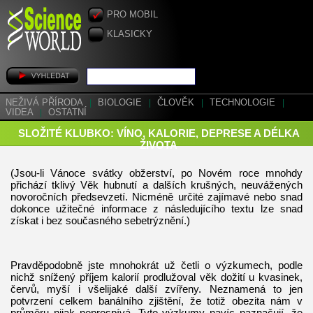
PRO MOBIL
KLASICKY
NEŽIVÁ PŘÍRODA
|
BIOLOGIE
|
ČLOVĚK
|
TECHNOLOGIE
|
VIDEA
|
OSTATNÍ
SLOŽITÉ KLUBKO: VÍNO, KALORIE, DEPRESE A DÉLKA
ŽIVOTA
(Jsou-li Vánoce svátky obžerství, po Novém roce mnohdy
přichází tklivý Věk hubnutí a dalších krušných, neuvážených
novoročních předsevzetí. Nicméně určité zajímavé nebo snad
dokonce užitečné informace z následujícího textu lze snad
získat i bez současného sebetrýznění.)
Pravděpodobně jste mnohokrát už četli o výzkumech, podle
nichž snížený příjem kalorií prodlužoval věk dožití u kvasinek,
červů, myší i všelijaké další zvířeny. Neznamená to jen
potvrzení celkem banálního zjištění, že totiž obezita nám v
průměru nijak neprospívá. Tyto výzkumy navíc naznačují, že