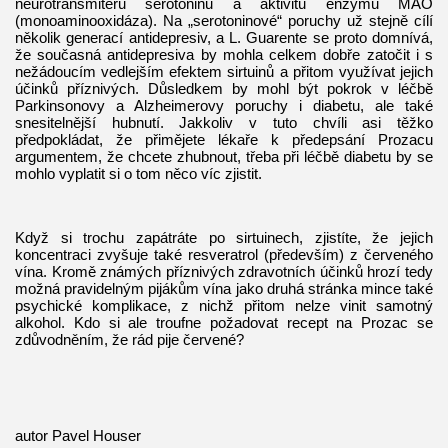
neurotransmiteru serotoninu a aktivitu enzymu MAO
(monoaminooxidáza). Na „serotoninové“ poruchy už stejně cílí
několik generací antidepresiv, a L. Guarente se proto domnívá,
že současná antidepresiva by mohla celkem dobře zatočit i s
nežádoucím vedlejším efektem sirtuinů a přitom využívat jejich
účinků příznivých. Důsledkem by mohl být pokrok v léčbě
Parkinsonovy a Alzheimerovy poruchy i diabetu, ale také
snesitelnější hubnutí. Jakkoliv v tuto chvíli asi těžko
předpokládat, že přimějete lékaře k předepsání Prozacu
argumentem, že chcete zhubnout, třeba při léčbě diabetu by se
mohlo vyplatit si o tom něco víc zjistit.
Když si trochu zapátráte po sirtuinech, zjistíte, že jejich
koncentraci zvyšuje také resveratrol (především) z červeného
vína. Kromě známých příznivých zdravotních účinků hrozí tedy
možná pravidelným pijákům vína jako druhá stránka mince také
psychické komplikace, z nichž přitom nelze vinit samotný
alkohol. Kdo si ale troufne požadovat recept na Prozac se
zdůvodněním, že rád pije červené?
autor Pavel Houser