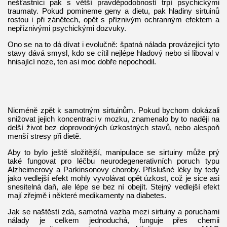
nešťastníci pak s větší pravděpodobností trpí psychickými
traumaty. Pokud pomineme geny a dietu, pak hladiny sirtuinů
rostou i při zánětech, opět s příznivým ochranným efektem a
nepříznivými psychickými dozvuky.
Ono se na to dá dívat i evolučně: špatná nálada provázející tyto
stavy dává smysl, kdo se cítil nejlépe hladový nebo si liboval v
hnisající noze, ten asi moc dobře nepochodil.
Nicméně zpět k samotným sirtuinům. Pokud bychom dokázali
snižovat jejich koncentraci v mozku, znamenalo by to naději na
delší život bez doprovodných úzkostných stavů, nebo alespoň
menší stresy při dietě.
Aby to bylo ještě složitější, manipulace se sirtuiny může prý
také fungovat pro léčbu neurodegenerativních poruch typu
Alzheimerovy a Parkinsonovy choroby. Příslušné léky by tedy
jako vedlejší efekt mohly vyvolávat opět úzkost, což je sice asi
snesitelná daň, ale lépe se bez ní obejít. Stejný vedlejší efekt
mají zřejmě i některé medikamenty na diabetes.
Jak se naštěstí zdá, samotná vazba mezi sirtuiny a poruchami
nálady je celkem jednoduchá, funguje přes chemii