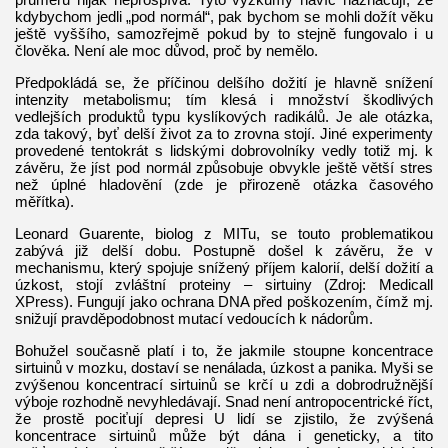
kdybychom jedli „pod normál“, pak bychom se mohli dožít věku
ještě vyššího, samozřejmě pokud by to stejně fungovalo i u
člověka. Není ale moc důvod, proč by nemělo.
Předpokládá se, že příčinou delšího dožití je hlavně snížení
intenzity metabolismu; tím klesá i množství škodlivých
vedlejších produktů typu kyslíkových radikálů. Je ale otázka,
zda takový, byť delší život za to zrovna stojí. Jiné experimenty
provedené tentokrát s lidskými dobrovolníky vedly totiž mj. k
závěru, že jíst pod normál způsobuje obvykle ještě větší stres
než úplné hladovění (zde je přirozeně otázka časového
měřítka).
Leonard Guarente, biolog z MITu, se touto problematikou
zabývá již delší dobu. Postupně došel k závěru, že v
mechanismu, který spojuje snížený příjem kalorií, delší dožití a
úzkost, stojí zvláštní proteiny – sirtuiny (Zdroj: Medicall
XPress). Fungují jako ochrana DNA před poškozením, čímž mj.
snižují pravděpodobnost mutací vedoucích k nádorům.
Bohužel současně platí i to, že jakmile stoupne koncentrace
sirtuinů v mozku, dostaví se nenálada, úzkost a panika. Myši se
zvýšenou koncentrací sirtuinů se krčí u zdi a dobrodružnější
výboje rozhodně nevyhledávají. Snad není antropocentrické říct,
že prostě pociťují depresi U lidí se zjistilo, že zvýšená
koncentrace sirtuinů může být dána i geneticky, a tito