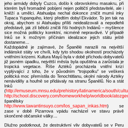
jeho armády dobyly Cuzco, došlo k obrovskému masakru, při
kterém byli hromadně pobíjení nejen političtí představitelé, ale i
kněží a umělci. Atahualpa nechal dokonce zničit mumii inky
Tupaca Yupanquiho, který předtím dobyl Ekvádor. To jen tak na
okraj, abychom si Atahualpu příliš neidealizovali a nepodlehli
představě, jak zlí běloši zničili říši hodných Indiánů – myšlence
sice možná politicky korektní, nicméně nepravdivé. V případě
Inků se k možným příčinám idealizace jejich státu ještě
dostaneme…
Každopádně je zajímavé, že Španělé narazili na největší
indiánské státy ve chvíli, kdy tyto shodou okolností procházely
vnitřními krizemi. Kultura Mayů byla v době příchodu dobyvatelů
již jasném úpadku, největší města byla opuštěna a zarůstala je
tropická vegetace. Říše Aztéků procházela vnitřní krizí
vyplývající z toho, že v původním “trojspolku” se veškerá
politická moc přemístila do Tenochtitlanu, okolní národy Aztéky
nenáviděly a houfně se přidávaly na stranu Španělů. No a stát
Inků
(
http://emuseum.mnsu.edu/prehistory/latinamerica/south/cultu
http://school.discovery.com/homeworkhelp/worldbook/atozge
španělsky
http://www.tawantinsuyo.com/los_sapan_inkas.htm
) se
zase v době Pizarrova vpádu nacházel ve stavu právě
skončené občanské války…
Dlužno podotknout, že destruktivní vliv dobyvatelů se v Peru