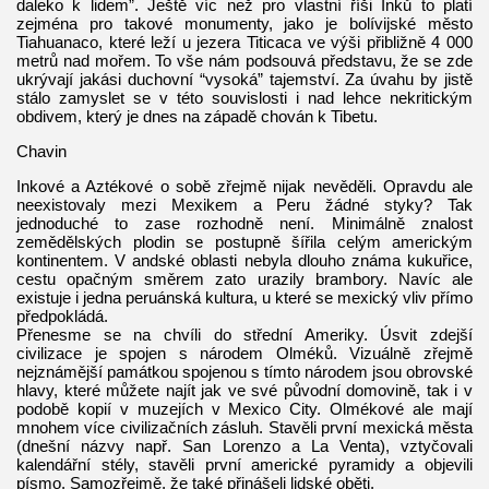
daleko k lidem”. Ještě víc než pro vlastní říši Inků to platí
zejména pro takové monumenty, jako je bolívijské město
Tiahuanaco, které leží u jezera Titicaca ve výši přibližně 4 000
metrů nad mořem. To vše nám podsouvá představu, že se zde
ukrývají jakási duchovní “vysoká” tajemství. Za úvahu by jistě
stálo zamyslet se v této souvislosti i nad lehce nekritickým
obdivem, který je dnes na západě chován k Tibetu.
Chavin
Inkové a Aztékové o sobě zřejmě nijak nevěděli. Opravdu ale
neexistovaly mezi Mexikem a Peru žádné styky? Tak
jednoduché to zase rozhodně není. Minimálně znalost
zemědělských plodin se postupně šířila celým americkým
kontinentem. V andské oblasti nebyla dlouho známa kukuřice,
cestu opačným směrem zato urazily brambory. Navíc ale
existuje i jedna peruánská kultura, u které se mexický vliv přímo
předpokládá.
Přenesme se na chvíli do střední Ameriky. Úsvit zdejší
civilizace je spojen s národem Olméků. Vizuálně zřejmě
nejznámější památkou spojenou s tímto národem jsou obrovské
hlavy, které můžete najít jak ve své původní domovině, tak i v
podobě kopií v muzejích v Mexico City. Olmékové ale mají
mnohem více civilizačních zásluh. Stavěli první mexická města
(dnešní názvy např. San Lorenzo a La Venta), vztyčovali
kalendářní stély, stavěli první americké pyramidy a objevili
písmo. Samozřejmě, že také přinášeli lidské oběti.