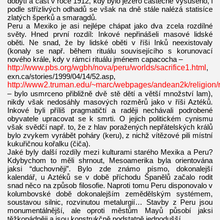
dobytí a část v roce 1912, kdy bylo jezero částečně vysušeno, i
podle střízlivých odhadů se však na dně stále nalézá statisíce
zlatých šperků a smaragdů.
Peru a Mexiko je asi nejlépe chápat jako dva zcela rozdílné
světy. Hned první rozdíl: Inkové nepřinášeli masové lidské
oběti. Ne snad, že by lidské oběti v říši Inků neexistovaly
(konaly se např. během rituálu souvisejícího s korunovací
nového krále, kdy v rámci rituálu jménem capacocha –
http://www.pbs.org/wgbh/nova/peru/worlds/sacrifice1.html
,
exn.ca/stories/1999/04/14/52.asp,
http://www2.truman.edu/~marc/webpages/andean2k/religion/ri
– bylo usmrceno přibližně dvě stě dětí a větší množství lam),
nikdy však nedosáhly masových rozměrů jako v říši Aztéků.
Inkové byli příliš pragmatičtí a raději nechávali podrobené
obyvatele upracovat se k smrti. O jejich politickém cynismu
však svědčí např. to, že z hlav poražených nepřátelských králů
bylo zvykem vyrábět poháry (keru), z nichž vítězové pili místní
kukuřičnou kořalku (čiča).
Jaké byly další rozdíly mezi kulturami starého Mexika a Peru?
Kdybychom to měli shrnout, Mesoamerika byla orientována
jaksi “duchovněji”. Bylo zde známo písmo, dokonalejší
kalendář, u Aztéků se v době příchodu Španělů začalo rodit
snad něco na způsob filosofie. Naproti tomu Peru disponovalo v
kolumbovské době dokonalejším zemědělským systémem,
soustavou silnic, rozvinutou metalurgií… Stavby z Peru jsou
monumentálnější, ale oproti městům Mayů působí jaksi
těžkopádněji a jsou konstrukčně podstatně jednodušší.