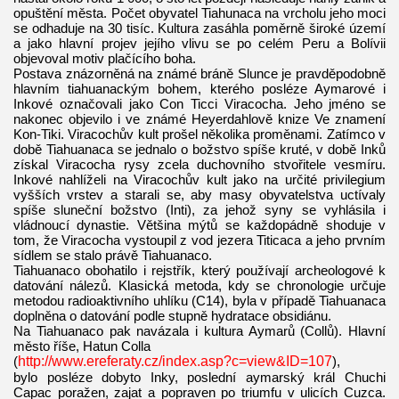
opuštění města. Počet obyvatel Tiahunaca na vrcholu jeho moci
se odhaduje na 30 tisíc. Kultura zasáhla poměrně široké území
a jako hlavní projev jejího vlivu se po celém Peru a Bolívii
objevoval motiv plačícího boha.
Postava znázorněná na známé bráně Slunce je pravděpodobně
hlavním tiahuanackým bohem, kterého posléze Aymarové i
Inkové označovali jako Con Ticci Viracocha. Jeho jméno se
nakonec objevilo i ve známé Heyerdahlově knize Ve znamení
Kon-Tiki. Viracochův kult prošel několika proměnami. Zatímco v
době Tiahuanaca se jednalo o božstvo spíše kruté, v době Inků
získal Viracocha rysy zcela duchovního stvořitele vesmíru.
Inkové nahlíželi na Viracochův kult jako na určité privilegium
vyšších vrstev a starali se, aby masy obyvatelstva uctívaly
spíše sluneční božstvo (Inti), za jehož syny se vyhlásila i
vládnoucí dynastie. Většina mýtů se každopádně shoduje v
tom, že Viracocha vystoupil z vod jezera Titicaca a jeho prvním
sídlem se stalo právě Tiahuanaco.
Tiahuanaco obohatilo i rejstřík, který používají archeologové k
datování nálezů. Klasická metoda, kdy se chronologie určuje
metodou radioaktivního uhlíku (C14), byla v případě Tiahuanaca
doplněna o datování podle stupně hydratace obsidiánu.
Na Tiahuanaco pak navázala i kultura Aymarů (Collů). Hlavní
město říše, Hatun Colla
(
http://www.ereferaty.cz/index.asp?c=view&ID=107
),
bylo posléze dobyto Inky, poslední aymarský král Chuchi
Capac poražen, zajat a popraven po triumfu v ulicích Cuzca.