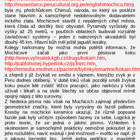
http://museolarco.perucultural.org.pe/english/mochica.htm
)
byla mj. předchůdcem Chimuů, národa, se který se posléze
stane hlavním a samozřejmě nedobrovolným dodavatelem
inckého zlata. Mochicové stavěli z nepálených cihel města,
která čítala až desítky tisíc obyvatel. Pyramidy vyrůstaly do
výšky až 25 metrů, v pouštích oblastech budovali rozsáhlé
zavlažovací systémy – jeden z nalezených akvaduktů byl
dlouhý 45 km. Hlavní bůh měl ještě jaguáří tesáky.
Kolegy narkomany by možná mohla potěšit informace, že
Mochicové začali jako první pěstovat koku
(
http://www.vyhnalek.kgb.cz/drugs/kokain.htm
,
http://pablohonej.hyperlink.cz/pj3rerc.htm
,
http://remedia.mednet.cz/pacienti/bylinky/omamne/kokain.ht
a zřejmě ji již žvýkali ve směsi s vápnem, kterýžto zvyk je v
Peru dodnes oblíbený. V době Inků však později směli žvýkat
koku pouze lidé zvlášť těžce pracující, jako narkózu ji však
užívali i lékaři a na stole šlechty se občas objevoval mírně
opojný nápoj z této suroviny.
Z hlediska písma nás však na Mochicích zajímají především
geometrické značky, které byly vyrývány do fazolí pallares.
Kresby na mochické keramice ukazují, že různě popsané
fazole pak byly určitým způsobem řazeny za sebe. Logická je
proto teorie, že se jedná o jakési písmo. Vzhledem k
okolnostem je samozřejmě prakticky nemožné pokoušet je o
jeho rozluštění, navíc existují i jiné možnosti – mohlo se např. jít
o jakousi hazardní hru. Ještě jedna perlička: v mayštině