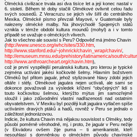
Olmécká civilizace trvala asi dva tisíce let a její konec nastal v
6. století. Během té doby stačili Olmékové ovlivnit celou řadu
svých sousedů. Z Veracruzu se jejich vliv šiřil do centrálního
Mexika. Olmécké písmo převzali Mayové, v Guatemale byly
nalezeny olmécké malby. Na jihovýchodě Spojených států
vznikla v témže období kultura moundů (mohyl) a i v tomto
případě se uvažuje o olméckých vlivech.
Jak to všechno ale souvisí s Peru? Odpověď má jméno Chavin
(
http://www.unesco.org/whc/sites/330.htm
,
http://www.stanford.edu/~johnrick/chavin_wrap/chavin/
,
http://emuseum.mnsu.edu/prehistory/latinamerica/south/cultu
http://www.anthroarcheart.org/chavin.htm
),
což je první vyspělejší peruánská kultura, pro kterou je typické
zejména uctívání jakési kočkovité šelmy. Hlavním božstvem
Olméků byl přitom jaguár, jehož stylizované hlavy zdobí jejich
oltáře i stély. Olmékové jaguára nejen uctívali, ale sami se
dokonce považovali za výsledek křížení “obyčejných” lidí s
touto kočkovitou šelmou, kterýžto mýtus jim samozřejmě
sloužil i jako zdůvodnění vlastní nadřazenosti nad ostatním
obyvatelstvem. V Mexiku byl později kult jaguára vytlačen spíše
uctíváním dravých ptáků a hadů, rovněž v Peru se jednalo o
záležitost jednorázovou.
Indicie, že kultura Chavin má nějakou souvislost s Olméky, tedy
působí poměrně věrohodně, mj. i proto, že jaguár v Peru nežije
(v Ekvádoru ovšem žije puma – ti amerikanisté, kteří
nesouhlasí s domněnkou o olméckém původu chavínské