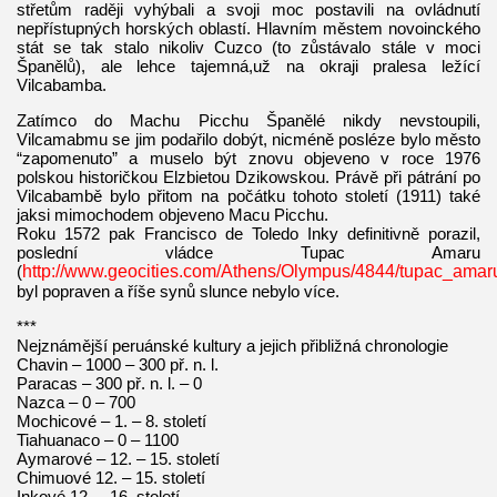
střetům raději vyhýbali a svoji moc postavili na ovládnutí
nepřístupných horských oblastí. Hlavním městem novoinckého
stát se tak stalo nikoliv Cuzco (to zůstávalo stále v moci
Španělů), ale lehce tajemná,už na okraji pralesa ležící
Vilcabamba.
Zatímco do Machu Picchu Španělé nikdy nevstoupili,
Vilcamabmu se jim podařilo dobýt, nicméně posléze bylo město
“zapomenuto” a muselo být znovu objeveno v roce 1976
polskou historičkou Elzbietou Dzikowskou. Právě při pátrání po
Vilcabambě bylo přitom na počátku tohoto století (1911) také
jaksi mimochodem objeveno Macu Picchu.
Roku 1572 pak Francisco de Toledo Inky definitivně porazil,
poslední vládce Tupac Amaru
(
http://www.geocities.com/Athens/Olympus/4844/tupac_amar
byl popraven a říše synů slunce nebylo více.
***
Nejznámější peruánské kultury a jejich přibližná chronologie
Chavin – 1000 – 300 př. n. l.
Paracas – 300 př. n. l. – 0
Nazca – 0 – 700
Mochicové – 1. – 8. století
Tiahuanaco – 0 – 1100
Aymarové – 12. – 15. století
Chimuové 12. – 15. století
Inkové 12. – 16. století