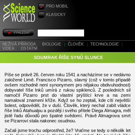
PRO MOBIL
KLASICKY
NEŽIVÁ PŘÍRODA
|
BIOLOGIE
|
ČLOVĚK
|
TECHNOLOGIE
|
VIDEA
|
OSTATNÍ
SOUMRAK ŘÍŠE SYNŮ SLUNCE
Píše se právě 26. červen roku 1541 a nacházíme se v nedávno
založené Limě. Francisco Pizarro, slavný (což v tomto případě
ovšem rozhodně není synonymem pro nějakou obdivuhodnost)
dobyvatel říše Inků umírá z rukou spiklenců. Z posledních sil
namočil Pizarro prst do vlastní prýštící krve a na zemi
namaloval znamení kříže. Když se ho zeptali, kde cítí největší
bolest, odpověděl, že v duši. Člověk, který nechal zabít vládce
říše Inků Atahualpu a později i svého přítele Diega Almagra, měl
jistě řadu důvodů pro špatné svědomí. Právě Almagrova smrt
se Pizarrovi stala nakonec osudnou.
Začali jsme trochu odprostřed, že? Vraťme se tedy o několik let