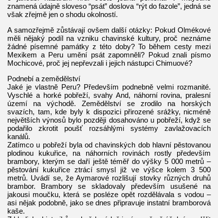
znamená údajně sloveso “psát” doslova “rýt do fazole”, jedná se
však zřejmě jen o shodu okolností.
A samozřejmě zůstávají ovšem další otázky: Pokud Olmékové
měli nějaký podíl na vzniku chavinské kultury, proč neznáme
žádné písemné památky z této doby? To během cesty mezi
Mexikem a Peru umění psát zapomněli? Pokud znali písmo
Mochicové, proč jej nepřevzali i jejich nástupci Chimuové?
Podnebí a zemědělství
Jaké je vlastně Peru? Především podnebně velmi rozmanité.
Vyschlé a horké pobřeží, svahy And, náhorní rovina, pralesní
území na východě. Zemědělství se zrodilo na horských
svazích, tam, kde byly k dispozici přirozené srážky, nicméně
největších výnosů bylo později dosahováno u pobřeží, když se
podařilo zkrotit poušť rozsáhlými systémy zavlažovacích
kanálů.
Zatímco u pobřeží byla od chavinských dob hlavní pěstovanou
plodinou kukuřice, na náhorních rovinách rostly především
brambory, kterým se daří ještě téměř do výšky 5 000 metrů –
pěstování kukuřice ztrácí smysl již ve výšce kolem 3 500
metrů. Uvádí se, že Aymarové rozlišují stovky různých druhů
brambor. Brambory se skladovaly především usušené na
jakousi moučku, která se posléze opět rozdělávala s vodou –
asi nějak podobně, jako se dnes připravuje instatní bramborová
kaše.