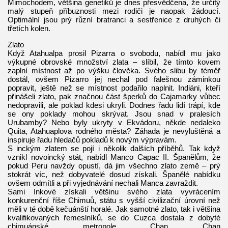
Mimochodem, většina genetiků je dnes přesvědčena, že určitý
malý stupeň příbuznosti mezi rodiči je naopak žádoucí.
Optimální jsou prý různí bratranci a sestřenice z druhých či
třetích kolen.
Zlato
Když Atahualpa prosil Pizarra o svobodu, nabídl mu jako
výkupné obrovské množství zlata – slíbil, že tímto kovem
zaplní místnost až po výšku člověka. Svého slibu by téměř
dostál, ovšem Pizarro jej nechal pod falešnou záminkou
popravit, ještě než se místnost podařilo naplnit. Indiáni, kteří
přinášeli zlato, pak značnou část šperků do Cajamarky vůbec
nedopravili, ale poklad kdesi ukryli. Dodnes řadu lidí trápí, kde
se ony poklady mohou skrývat. Jsou snad v pralesích
Urubamby? Nebo byly ukryty v Ekvádoru, někde nedaleko
Quita, Atahuaplova rodného města? Záhada je nevyluštěná a
inspiruje řadu hledačů pokladů k novým výpravám.
S inckým zlatem se pojí i několik dalších příběhů. Tak když
vznikl novoincký stát, nabídl Manco Capac II. Španělům, že
pokud Peru navždy opustí, dá jim všechno zlato země – prý
stokrát víc, než dobyvatelé dosud získali. Španělé nabídku
ovšem odmítli a při vyjednávání nechali Manca zavraždit.
Sami Inkové získali většinu svého zlata vyvrácením
konkurenční říše Chimuů, státu s vyšší civilizační úrovní než
měli v té době kečuánští horalé. Jak samotné zlato, tak i většina
kvalifikovaných řemeslníků, se do Cuzca dostala z dobyté
chimuánské metropole Chan Chan