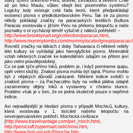
slávy území dnešního Peru, Bolívie, Ekvádoru a severní Chile
až po řeku Maulu, vůbec obejít bez písemného systému?
Logicky tedy existuje celá řada teorií, které předpokládají
existenci písma v předkolumbovském Peru. Tak se za písmo
někdy pokládají značky na paracaských textiliích (kultura
Paracas existovala v jižním Peru na přelomu letopočtu a naše
poznatky o ní vycházejí téměř výlučně z nálezů pohřebišť –
http://www.brooklynart.org/collection/paracas.html
,
http://www.mummytombs.com/mummylocator/group/paracas.
Rovněž značky na látkách z doby Tiahuanaca či některé reliéfy
této kultury se vykládají jako hieroglyfické písmo. Minimálně
vztah některých značek ke kalendářním údajům se přitom jeví
jako velmi pravděpodobný.
Co se pak týče přímo Inků, problém je, i když pomineme quipu,
opět velmi složitý. Znalost písma mohla být tajná. Písmo mohlo
být z nějakých důvodů zakázané. Některé indicie svědčí o
znalosti písma – za Pachacutiho byly na veliká plátna údajně
zazamenány dějiny Inků a vystaveny v chrámu slunce.
Problém však je v tom, že se jedná skutečně pouze o nepřímé
indicie.
Asi nejnadějnější je hledání písma v případě Mochiců, kultury,
která existovala v 1. tisíciletí našeho letopočtu na
severoperuánském pobřeží. Mochická civilizace
(
http://www.travelvantage.com/per_moch.html
,
http://perucraft.hypermart.net/chimu.htm
,
http://www.hist.unt.edu/0moche.htm
,