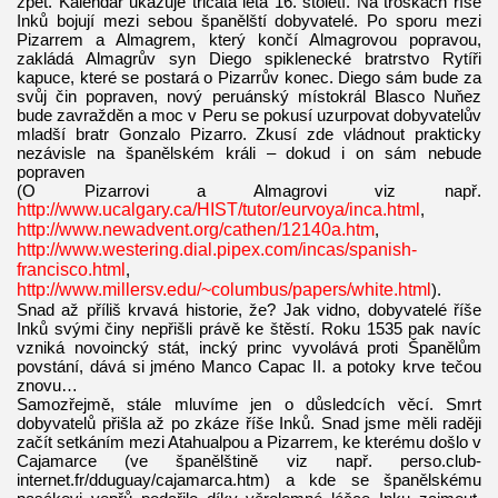
zpět. Kalendář ukazuje třicátá léta 16. století. Na troskách říše
Inků bojují mezi sebou španělští dobyvatelé. Po sporu mezi
Pizarrem a Almagrem, který končí Almagrovou popravou,
zakládá Almagrův syn Diego spiklenecké bratrstvo Rytíři
kapuce, které se postará o Pizarrův konec. Diego sám bude za
svůj čin popraven, nový peruánský místokrál Blasco Nuňez
bude zavražděn a moc v Peru se pokusí uzurpovat dobyvatelův
mladší bratr Gonzalo Pizarro. Zkusí zde vládnout prakticky
nezávisle na španělském králi – dokud i on sám nebude
popraven
(O Pizarrovi a Almagrovi viz např.
http://www.ucalgary.ca/HIST/tutor/eurvoya/inca.html
,
http://www.newadvent.org/cathen/12140a.htm
,
http://www.westering.dial.pipex.com/incas/spanish-
francisco.html
,
http://www.millersv.edu/~columbus/papers/white.html
).
Snad až příliš krvavá historie, že? Jak vidno, dobyvatelé říše
Inků svými činy nepřišli právě ke štěstí. Roku 1535 pak navíc
vzniká novoincký stát, incký princ vyvolává proti Španělům
povstání, dává si jméno Manco Capac II. a potoky krve tečou
znovu…
Samozřejmě, stále mluvíme jen o důsledcích věcí. Smrt
dobyvatelů přišla až po zkáze říše Inků. Snad jsme měli raději
začít setkáním mezi Atahualpou a Pizarrem, ke kterému došlo v
Cajamarce (ve španělštině viz např. perso.club-
internet.fr/dduguay/cajamarca.htm) a kde se španělskému