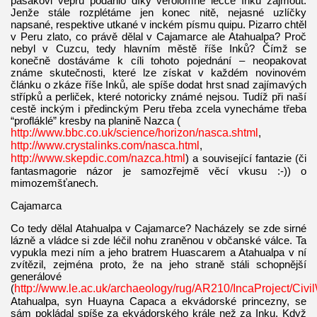
pasákovi vepřů podařilo díky věrolomné léčce Inku zajmout.
Jenže stále rozplétáme jen konec nitě, nejasné uzlíčky
napsané, respektive utkané v inckém písmu quipu. Pizarro chtěl
v Peru zlato, co právě dělal v Cajamarce ale Atahualpa? Proč
nebyl v Cuzcu, tedy hlavním městě říše Inků? Čímž se
konečně dostáváme k cíli tohoto pojednání – neopakovat
známe skutečnosti, které lze získat v každém novinovém
článku o zkáze říše Inků, ale spíše dodat hrst snad zajímavých
střípků a perliček, které notoricky známé nejsou. Tudíž při naší
cestě inckým i předinckým Peru třeba zcela vynecháme třeba
“profláklé” kresby na planině Nazca (
http://www.bbc.co.uk/science/horizon/nasca.shtml
,
http://www.crystalinks.com/nasca.html
,
http://www.skepdic.com/nazca.html
) a související fantazie (či
fantasmagorie názor je samozřejmě věcí vkusu :-)) o
mimozemšťanech.
Cajamarca
Co tedy dělal Atahualpa v Cajamarce? Nacházely se zde sirné
lázně a vládce si zde léčil nohu zraněnou v občanské válce. Ta
vypukla mezi ním a jeho bratrem Huascarem a Atahualpa v ní
zvítězil, zejména proto, že na jeho straně stáli schopnější
generálové
(
http://www.le.ac.uk/archaeology/rug/AR210/IncaProject/Civil
Atahualpa, syn Huayna Capaca a ekvádorské princezny, se
sám pokládal spíše za ekvádorského krále než za Inku. Když