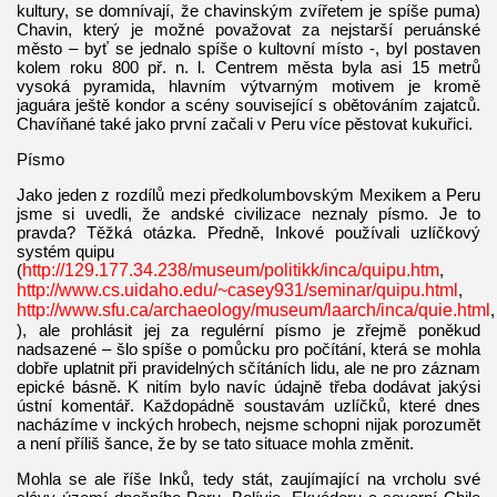
kultury, se domnívají, že chavinským zvířetem je spíše puma)
Chavin, který je možné považovat za nejstarší peruánské
město – byť se jednalo spíše o kultovní místo -, byl postaven
kolem roku 800 př. n. l. Centrem města byla asi 15 metrů
vysoká pyramida, hlavním výtvarným motivem je kromě
jaguára ještě kondor a scény související s obětováním zajatců.
Chavíňané také jako první začali v Peru více pěstovat kukuřici.
Písmo
Jako jeden z rozdílů mezi předkolumbovským Mexikem a Peru
jsme si uvedli, že andské civilizace neznaly písmo. Je to
pravda? Těžká otázka. Předně, Inkové používali uzlíčkový
systém quipu
(
http://129.177.34.238/museum/politikk/inca/quipu.htm
,
http://www.cs.uidaho.edu/~casey931/seminar/quipu.html
,
http://www.sfu.ca/archaeology/museum/laarch/inca/quie.html
,
), ale prohlásit jej za regulérní písmo je zřejmě poněkud
nadsazené – šlo spíše o pomůcku pro počítání, která se mohla
dobře uplatnit při pravidelných sčítáních lidu, ale ne pro záznam
epické básně. K nitím bylo navíc údajně třeba dodávat jakýsi
ústní komentář. Každopádně soustavám uzlíčků, které dnes
nacházíme v inckých hrobech, nejsme schopni nijak porozumět
a není příliš šance, že by se tato situace mohla změnit.
Mohla se ale říše Inků, tedy stát, zaujímající na vrcholu své