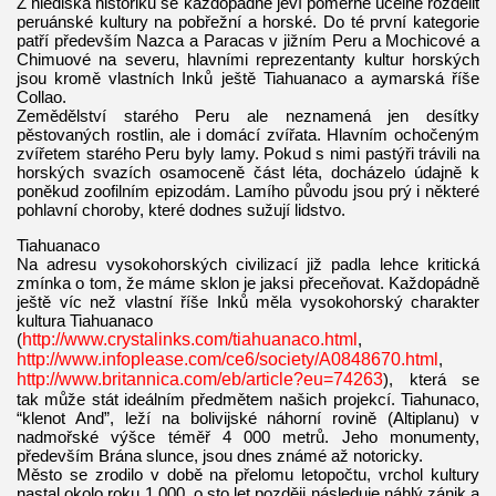
Z hlediska historiků se každopádně jeví poměrně účelné rozdělit
peruánské kultury na pobřežní a horské. Do té první kategorie
patří především Nazca a Paracas v jižním Peru a Mochicové a
Chimuové na severu, hlavními reprezentanty kultur horských
jsou kromě vlastních Inků ještě Tiahuanaco a aymarská říše
Collao.
Zemědělství starého Peru ale neznamená jen desítky
pěstovaných rostlin, ale i domácí zvířata. Hlavním ochočeným
zvířetem starého Peru byly lamy. Pokud s nimi pastýři trávili na
horských svazích osamoceně část léta, docházelo údajně k
poněkud zoofilním epizodám. Lamího původu jsou prý i některé
pohlavní choroby, které dodnes sužují lidstvo.
Tiahuanaco
Na adresu vysokohorských civilizací již padla lehce kritická
zmínka o tom, že máme sklon je jaksi přeceňovat. Každopádně
ještě víc než vlastní říše Inků měla vysokohorský charakter
kultura Tiahuanaco
(
http://www.crystalinks.com/tiahuanaco.html
,
http://www.infoplease.com/ce6/society/A0848670.html
,
http://www.britannica.com/eb/article?eu=74263
), která se
tak může stát ideálním předmětem našich projekcí. Tiahunaco,
“klenot And”, leží na bolivijské náhorní rovině (Altiplanu) v
nadmořské výšce téměř 4 000 metrů. Jeho monumenty,
především Brána slunce, jsou dnes známé až notoricky.
Město se zrodilo v době na přelomu letopočtu, vrchol kultury
nastal okolo roku 1 000, o sto let později následuje náhlý zánik a