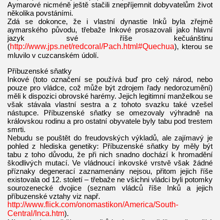
Aymarové nicméně ještě stačili znepříjemnit dobyvatelům život
několika povstáními.
Zdá se dokonce, že i vlastní dynastie Inků byla zřejmě
aymarského původu, třebaže Inkové prosazovali jako hlavní
jazyk své říše kečuánštinu
(
http://www.jps.net/redcoral/Pach.html#Quechua
), kterou se
mluvilo v cuzcanském údolí.
Příbuzenské sňatky
Inkové (toto označení se používá buď pro celý národ, nebo
pouze pro vládce, což může být zdrojem řady nedorozumění)
měli k dispozici obrovské harémy. Jejich legitimní manželkou se
však stávala vlastní sestra a z tohoto svazku také vzešel
nástupce. Příbuzenské sňatky se omezovaly výhradně na
královskou rodinu a pro ostatní obyvatele byly tabu pod trestem
smrti.
Nebudu se pouštět do freudovských výkladů, ale zajímavý je
pohled z hlediska genetiky: Příbuzenské sňatky by měly být
tabu z toho důvodu, že při nich snadno dochází k hromadění
škodlivých mutací. Ve vládnoucí inkovské vrstvě však žádné
příznaky degenerací zaznamenány nejsou, přitom jejich říše
existovala od 12. století – třebaže ne všichni vládci byli potomky
sourozenecké dvojice (seznam vládců říše Inků a jejich
příbuzenské vztahy viz např.
http://www.flick.com/onomastikon/America/South-
Central/Inca.htm
).