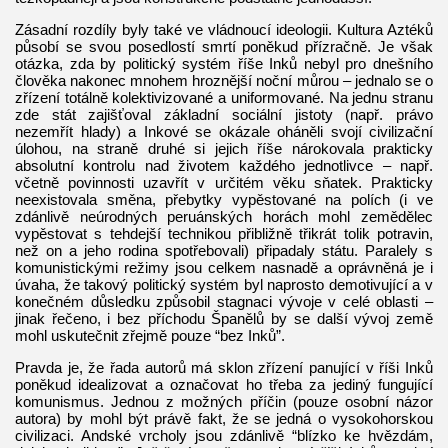
Zásadní rozdíly byly také ve vládnoucí ideologii. Kultura Aztéků
působí se svou posedlostí smrtí poněkud přízračně. Je však
otázka, zda by politický systém říše Inků nebyl pro dnešního
člověka nakonec mnohem hroznější noční můrou – jednalo se o
zřízení totálně kolektivizované a uniformované. Na jednu stranu
zde stát zajišťoval základní sociální jistoty (např. právo
nezemřít hlady) a Inkové se okázale oháněli svojí civilizační
úlohou, na straně druhé si jejich říše nárokovala prakticky
absolutní kontrolu nad životem každého jednotlivce – např.
včetně povinnosti uzavřít v určitém věku sňatek. Prakticky
neexistovala směna, přebytky vypěstované na polích (i ve
zdánlivě neúrodných peruánských horách mohl zemědělec
vypěstovat s tehdejší technikou přibližně třikrát tolik potravin,
než on a jeho rodina spotřebovali) připadaly státu. Paralely s
komunistickými režimy jsou celkem nasnadě a oprávněná je i
úvaha, že takový politický systém byl naprosto demotivující a v
konečném důsledku způsobil stagnaci vývoje v celé oblasti –
jinak řečeno, i bez příchodu Španělů by se další vývoj země
mohl uskutečnit zřejmě pouze “bez Inků”.
Pravda je, že řada autorů má sklon zřízení panující v říši Inků
poněkud idealizovat a označovat ho třeba za jediný fungující
komunismus. Jednou z možných příčin (pouze osobní názor
autora) by mohl být právě fakt, že se jedná o vysokohorskou
civilizaci. Andské vrcholy jsou zdánlivě “blízko ke hvězdám,