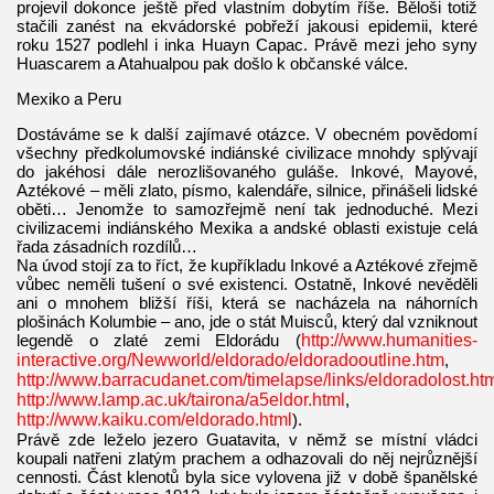
projevil dokonce ještě před vlastním dobytím říše. Běloši totiž
stačili zanést na ekvádorské pobřeží jakousi epidemii, které
roku 1527 podlehl i inka Huayn Capac. Právě mezi jeho syny
Huascarem a Atahualpou pak došlo k občanské válce.
Mexiko a Peru
Dostáváme se k další zajímavé otázce. V obecném povědomí
všechny předkolumovské indiánské civilizace mnohdy splývají
do jakéhosi dále nerozlišovaného guláše. Inkové, Mayové,
Aztékové – měli zlato, písmo, kalendáře, silnice, přinášeli lidské
oběti… Jenomže to samozřejmě není tak jednoduché. Mezi
civilizacemi indiánského Mexika a andské oblasti existuje celá
řada zásadních rozdílů…
Na úvod stojí za to říct, že kupříkladu Inkové a Aztékové zřejmě
vůbec neměli tušení o své existenci. Ostatně, Inkové nevěděli
ani o mnohem bližší říši, která se nacházela na náhorních
plošinách Kolumbie – ano, jde o stát Muisců, který dal vzniknout
legendě o zlaté zemi Eldorádu (
http://www.humanities-
interactive.org/Newworld/eldorado/eldoradooutline.htm
,
http://www.barracudanet.com/timelapse/links/eldoradolost.ht
http://www.lamp.ac.uk/tairona/a5eldor.html
,
http://www.kaiku.com/eldorado.html
).
Právě zde leželo jezero Guatavita, v němž se místní vládci
koupali natřeni zlatým prachem a odhazovali do něj nejrůznější
cennosti. Část klenotů byla sice vylovena již v době španělské