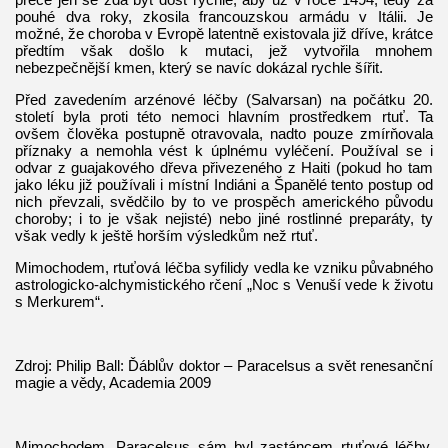
pouhé dva roky, zkosila francouzskou armádu v Itálii. Je
možné, že choroba v Evropě latentně existovala již dříve, krátce
předtím však došlo k mutaci, jež vytvořila mnohem
nebezpečnější kmen, který se navíc dokázal rychle šířit.
Před zavedením arzénové léčby (Salvarsan) na počátku 20.
století byla proti této nemoci hlavním prostředkem rtuť. Ta
ovšem člověka postupně otravovala, nadto pouze zmírňovala
příznaky a nemohla vést k úplnému vyléčení. Používal se i
odvar z guajakového dřeva přivezeného z Haiti (pokud ho tam
jako léku již používali i místní Indiáni a Španělé tento postup od
nich převzali, svědčilo by to ve prospěch amerického původu
choroby; i to je však nejisté) nebo jiné rostlinné preparáty, ty
však vedly k ještě horším výsledkům než rtuť.
Mimochodem, rtuťová léčba syfilidy vedla ke vzniku půvabného
astrologicko-alchymistického rčení „Noc s Venuší vede k životu
s Merkurem“.
Zdroj: Philip Ball: Ďáblův doktor – Paracelsus a svět renesanční
magie a vědy, Academia 2009
Mimochodem, Paracelsus sám byl zastáncem rtuťové léčby,