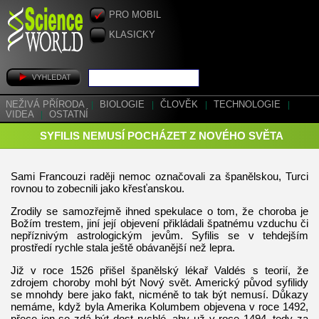
PRO MOBIL
KLASICKY
NEŽIVÁ PŘÍRODA
|
BIOLOGIE
|
ČLOVĚK
|
TECHNOLOGIE
|
VIDEA
|
OSTATNÍ
SYFILIS NEMUSÍ POCHÁZET Z NOVÉHO SVĚTA
Sami Francouzi raději nemoc označovali za španělskou, Turci
rovnou to zobecnili jako křesťanskou.
Zrodily se samozřejmě ihned spekulace o tom, že choroba je
Božím trestem, jiní její objevení přikládali špatnému vzduchu či
nepříznivým astrologickým jevům. Syfilis se v tehdejším
prostředí rychle stala ještě obávanější než lepra.
Již v roce 1526 přišel španělský lékař Valdés s teorií, že
zdrojem choroby mohl být Nový svět. Americký původ syfilidy
se mnohdy bere jako fakt, nicméně to tak být nemusí. Důkazy
nemáme, když byla Amerika Kolumbem objevena v roce 1492,
přece jen se zdá být dost rychlé, aby už v roce 1494, tedy za