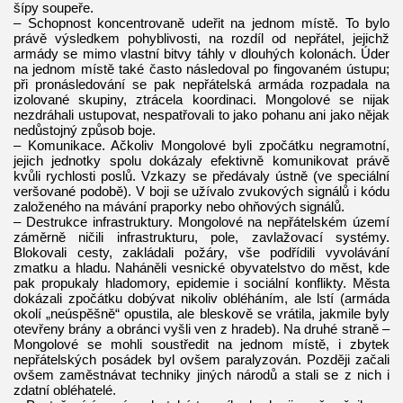
šípy soupeře.
– Schopnost koncentrovaně udeřit na jednom místě. To bylo
právě výsledkem pohyblivosti, na rozdíl od nepřátel, jejichž
armády se mimo vlastní bitvy táhly v dlouhých kolonách. Úder
na jednom místě také často následoval po fingovaném ústupu;
při pronásledování se pak nepřátelská armáda rozpadala na
izolované skupiny, ztrácela koordinaci. Mongolové se nijak
nezdráhali ustupovat, nespatřovali to jako pohanu ani jako nějak
nedůstojný způsob boje.
– Komunikace. Ačkoliv Mongolové byli zpočátku negramotní,
jejich jednotky spolu dokázaly efektivně komunikovat právě
kvůli rychlosti poslů. Vzkazy se předávaly ústně (ve speciální
veršované podobě). V boji se užívalo zvukových signálů i kódu
založeného na mávání praporky nebo ohňových signálů.
– Destrukce infrastruktury. Mongolové na nepřátelském území
záměrně ničili infrastrukturu, pole, zavlažovací systémy.
Blokovali cesty, zakládali požáry, vše podřídili vyvolávání
zmatku a hladu. Naháněli vesnické obyvatelstvo do měst, kde
pak propukaly hladomory, epidemie i sociální konflikty. Města
dokázali zpočátku dobývat nikoliv obléháním, ale lstí (armáda
okolí „neúspěšně“ opustila, ale bleskově se vrátila, jakmile byly
otevřeny brány a obránci vyšli ven z hradeb). Na druhé straně –
Mongolové se mohli soustředit na jednom místě, i zbytek
nepřátelských posádek byl ovšem paralyzován. Později začali
ovšem zaměstnávat techniky jiných národů a stali se z nich i
zdatní obléhatelé.