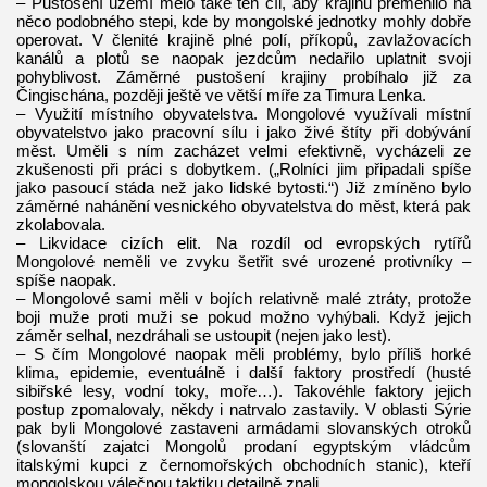
– Pustošení území melo také ten cíl, aby krajinu přeměnilo na
něco podobného stepi, kde by mongolské jednotky mohly dobře
operovat. V členité krajině plné polí, příkopů, zavlažovacích
kanálů a plotů se naopak jezdcům nedařilo uplatnit svoji
pohyblivost. Záměrné pustošení krajiny probíhalo již za
Čingischána, později ještě ve větší míře za Timura Lenka.
– Využití místního obyvatelstva. Mongolové využívali místní
obyvatelstvo jako pracovní sílu i jako živé štíty při dobývání
měst. Uměli s ním zacházet velmi efektivně, vycházeli ze
zkušenosti při práci s dobytkem. („Rolníci jim připadali spíše
jako pasoucí stáda než jako lidské bytosti.“) Již zmíněno bylo
záměrné nahánění vesnického obyvatelstva do měst, která pak
zkolabovala.
– Likvidace cizích elit. Na rozdíl od evropských rytířů
Mongolové neměli ve zvyku šetřit své urozené protivníky –
spíše naopak.
– Mongolové sami měli v bojích relativně malé ztráty, protože
boji muže proti muži se pokud možno vyhýbali. Když jejich
záměr selhal, nezdráhali se ustoupit (nejen jako lest).
– S čím Mongolové naopak měli problémy, bylo příliš horké
klima, epidemie, eventuálně i další faktory prostředí (husté
sibiřské lesy, vodní toky, moře…). Takovéhle faktory jejich
postup zpomalovaly, někdy i natrvalo zastavily. V oblasti Sýrie
pak byli Mongolové zastaveni armádami slovanských otroků
(slovanští zajatci Mongolů prodaní egyptským vládcům
italskými kupci z černomořských obchodních stanic), kteří
mongolskou válečnou taktiku detailně znali.