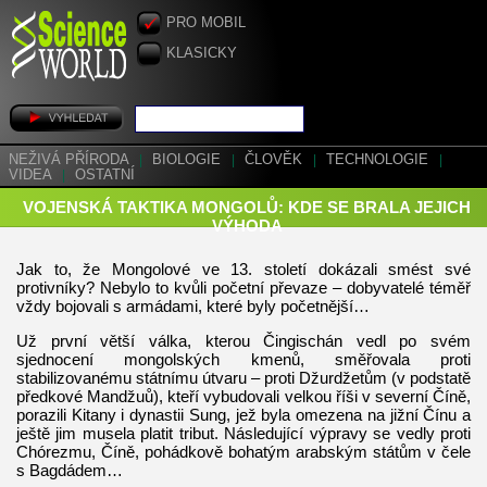
PRO MOBIL
KLASICKY
NEŽIVÁ PŘÍRODA
|
BIOLOGIE
|
ČLOVĚK
|
TECHNOLOGIE
|
VIDEA
|
OSTATNÍ
VOJENSKÁ TAKTIKA MONGOLŮ: KDE SE BRALA JEJICH
VÝHODA
Jak to, že Mongolové ve 13. století dokázali smést své
protivníky? Nebylo to kvůli početní převaze – dobyvatelé téměř
vždy bojovali s armádami, které byly početnější…
Už první větší válka, kterou Čingischán vedl po svém
sjednocení mongolských kmenů, směřovala proti
stabilizovanému státnímu útvaru – proti Džurdžetům (v podstatě
předkové Mandžuů), kteří vybudovali velkou říši v severní Číně,
porazili Kitany i dynastii Sung, jež byla omezena na jižní Čínu a
ještě jim musela platit tribut. Následující výpravy se vedly proti
Chórezmu, Číně, pohádkově bohatým arabským státům v čele
s Bagdádem…