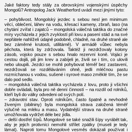
Jaké faktory tedy stály za obrovskými vojenskými úspěchy
Mongolů? Antropolog Jack Weatherford uvádí mezi jinými tyto:
– pohyblivost. Mongolský jezdec s sebou nesl jen minimum
věcí, oblečení, láhev na vodu, křesací kameny, zbraň, laso (na
chytání zvířat i zajatců – mongolská válečná taktika do značné
míry vycházela z jejich zvyklostí při lovu a pasení stád a na své
nepřátele nahlíželi údajně podobně, chladně, na druhé straně ale
bez záměrné krutosti, utilitárně). V armádě vůbec nebyla
pěchota, která by zdržovala. Taktéž ji nezdržovaly kolony
zásob, vojsko pouze s sebou hnalo rezervní koně. Vojáci je
cestou dojili, pili jim krev a zabíjeli je, živili se i tím, co ulovili
nebo uloupili. Jezdci se mohli pohybovat téměř bez zastavení,
nezdržovali se rozděláváním ohně, jedli mléčnou pastu
rozmíchanou s vodou, sušené i syrové maso změklé tím, že se
dalo pod sedlo.
– mongolská válečná taktika vycházela z lovu, proto ji všichni
dobře ovládali, byla pro ně denní činností – na rozdíl od rolníků,
kteří byli do války odvedeni od svých polí.
– zdravotní stav. Oproti rolníkům, často špatně a nevhodně
živeným (obilniny) byla mongolská strava založená téměř
výlučně na mléku a masu. Vydatnější strava na druhé straně
umožňovala vydržet déle bez jídla.
– delší dostřel šípů. Mongolové se také snažili šípy vyrábět tak,
aby je jejich protivníci nemohli střílet zpátky (museli je tedy
lámat). Naproti tomu Mongolové vesměs dokázali používat i